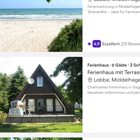
Ferienwohnung in Middelhagen 
Strandnähe – ideal für Familie
4.9
Exzellent
(20 Bewe
Ferienhaus ∙ 6 Gäste ∙ 2 S
Lobbe, Middelhage
Charmantes Ferienhaus in Gager
Haustiere willkommen und per