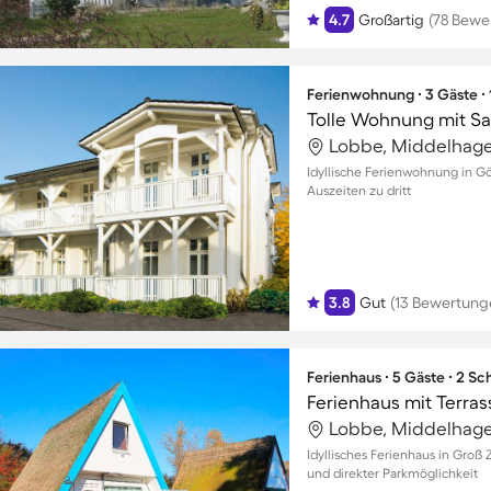
4.7
Großartig
(78 Bewe
Ferienwohnung ∙ 3 Gäste ∙
Tolle Wohnung mit Sa
Lobbe, Middelhage
Idyllische Ferienwohnung in G
Auszeiten zu dritt
3.8
Gut
(13 Bewertung
Ferienhaus ∙ 5 Gäste ∙ 2 S
Ferienhaus mit Terras
Lobbe, Middelhage
Idyllisches Ferienhaus in Groß 
und direkter Parkmöglichkeit