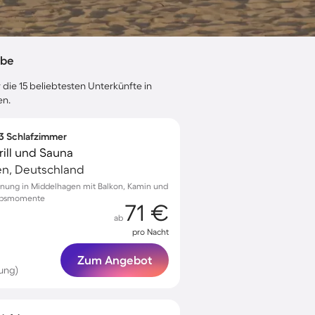
bbe
 die 15 beliebtesten Unterkünfte in
en.
 3 Schlafzimmer
ill und Sauna
n, Deutschland
hnung in Middelhagen mit Balkon, Kamin und
aubsmomente
71 €
ab
pro Nacht
Zum Angebot
ung)