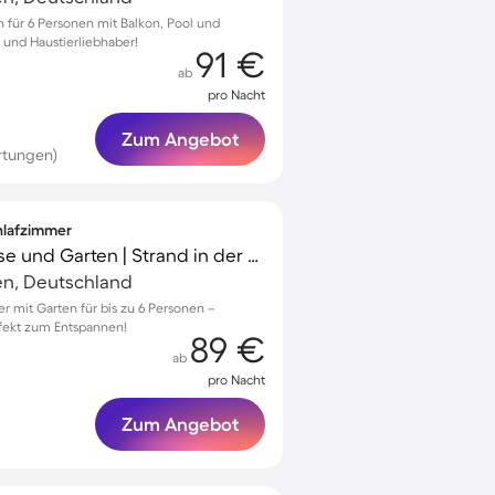
für 6 Personen mit Balkon, Pool und
n und Haustierliebhaber!
91 €
ab
pro Nacht
Zum Angebot
rtungen)
chlafzimmer
Ferienhaus mit Terrasse und Garten | Strand in der Nähe | Haustiere erlaubt
n, Deutschland
 mit Garten für bis zu 6 Personen –
fekt zum Entspannen!
89 €
ab
pro Nacht
Zum Angebot