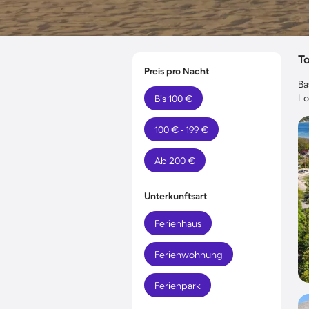
T
Preis pro Nacht
Ba
Lo
Bis 100 €
100 € - 199 €
Ab 200 €
Unterkunftsart
Ferienhaus
Ferienwohnung
Ferienpark