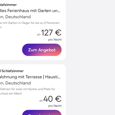
chlafzimmer
Kinderfreundliches tolles Ferienhaus mit Garten und Terrasse | Nah am Strand
n, Deutschland
s mit Garten in Gager für bis zu 5 Personen
e!
127 €
ab
pro Nacht
Zum Angebot
 1 Schlafzimmer
Familienfreundliche Wohnung mit Terrasse | Haustierfreundlich
n, Deutschland
öhren für zwei mit Küche und Platz für
nurlaub am Meer!
40 €
ab
pro Nacht