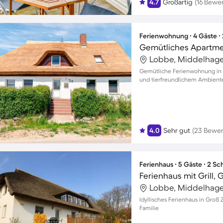
4.7
Großartig
(16 Bewe
Ferienwohnung ∙ 4 Gäste ∙
Lobbe, Middelhage
Gemütliche Ferienwohnung in Al
und tierfreundlichem Ambient
4.0
Sehr gut
(23 Bewe
Ferienhaus ∙ 5 Gäste ∙ 2 S
Ferienhaus mit Grill,
Lobbe, Middelhage
Idyllisches Ferienhaus in Groß 
Familie