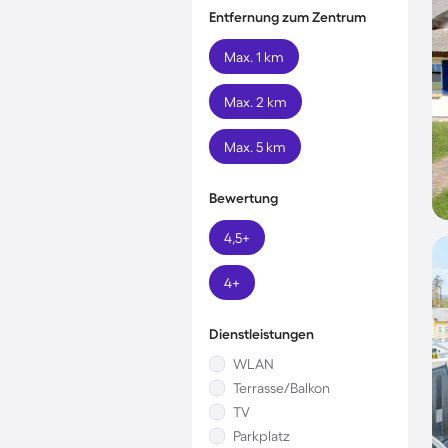
Entfernung zum Zentrum
Max. 1 km
Max. 2 km
Max. 5 km
Bewertung
4,5+
4+
Dienstleistungen
WLAN
Terrasse/Balkon
TV
Parkplatz