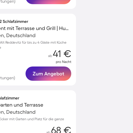
rtungen)
 2 Schlafzimmer
Gemütliches Apartment mit Terrasse und Grill | Hunde erlaubt
n, Deutschland
t Reddevitz für bis zu 4 Gäste mit Küche
e
41 €
ab
pro Nacht
Zum Angebot
rtungen)
chlafzimmer
 Garten und Terrasse
n, Deutschland
Zicker mit Garten und Platz für die ganze
68 €
ab