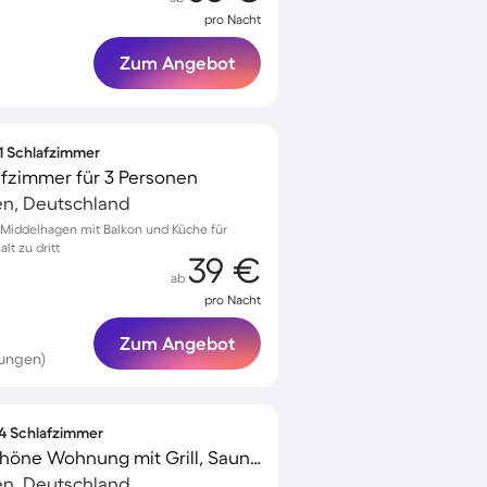
pro Nacht
Zum Angebot
 1 Schlafzimmer
afzimmer für 3 Personen
n, Deutschland
Middelhagen mit Balkon und Küche für
lt zu dritt
39 €
ab
pro Nacht
Zum Angebot
tungen)
 4 Schlafzimmer
Familienorientierte schöne Wohnung mit Grill, Sauna und beheiztem Pool | Nah am Strand | Perfekt für die Arbeit von Zuhause | Hunde erlaubt
n, Deutschland