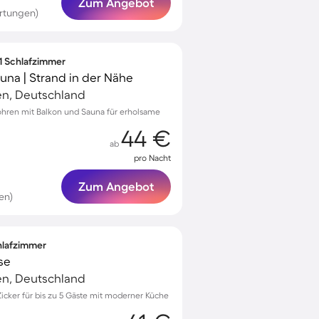
Zum Angebot
rtungen)
 1 Schlafzimmer
una | Strand in der Nähe
n, Deutschland
öhren mit Balkon und Sauna für erholsame
44 €
ab
pro Nacht
Zum Angebot
en)
chlafzimmer
se
n, Deutschland
Zicker für bis zu 5 Gäste mit moderner Küche