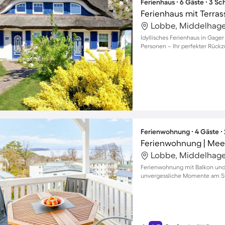
Ferienhaus ∙ 6 Gäste ∙ 3 S
Lobbe, Middelhage
Idyllisches Ferienhaus in Gager
Personen – Ihr perfekter Rückz
Ferienwohnung ∙ 4 Gäste ∙
Ferienwohnung | Mee
Lobbe, Middelhage
Ferienwohnung mit Balkon und
unvergessliche Momente am St