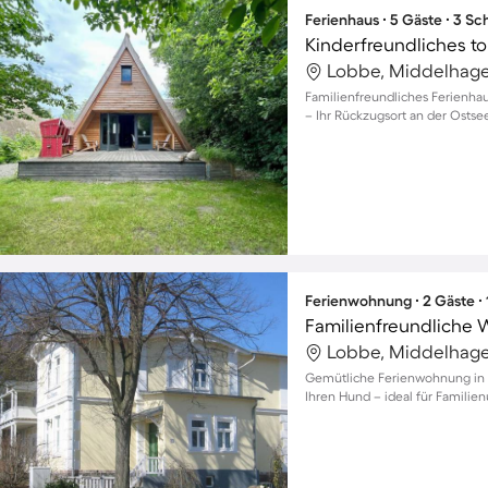
Ferienhaus ∙ 5 Gäste ∙ 3 S
Lobbe, Middelhage
Familienfreundliches Ferienhau
– Ihr Rückzugsort an der Ostse
Ferienwohnung ∙ 2 Gäste ∙
Lobbe, Middelhage
Gemütliche Ferienwohnung in G
Ihren Hund – ideal für Familie