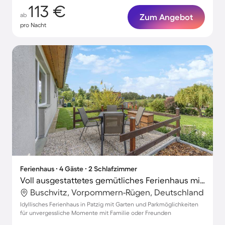
113 €
ab
Zum Angebot
pro Nacht
Ferienhaus ∙ 4 Gäste ∙ 2 Schlafzimmer
Voll ausgestattetes gemütliches Ferienhaus mit Garten, Grill und Terrasse
Buschvitz, Vorpommern-Rügen, Deutschland
Idyllisches Ferienhaus in Patzig mit Garten und Parkmöglichkeiten
für unvergessliche Momente mit Familie oder Freunden