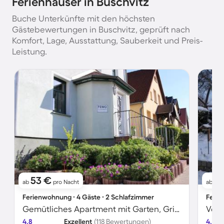
Ferienhäuser in Buschvitz
Buche Unterkünfte mit den höchsten
Gästebewertungen in Buschvitz, geprüft nach
Komfort, Lage, Ausstattung, Sauberkeit und Preis-
Leistung.
53 €
1
ab
pro Nacht
ab
Ferienwohnung ∙ 4 Gäste ∙ 2 Schlafzimmer
Ferie
Gemütliches Apartment mit Garten, Grill und Terrasse
4.8
Exzellent
(118 Bewertungen)
4.8