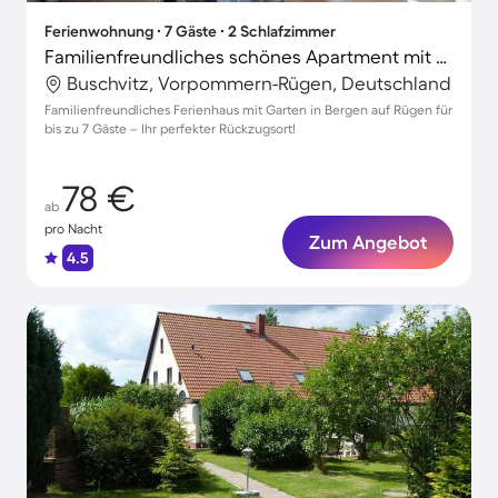
Ferienwohnung ∙ 7 Gäste ∙ 2 Schlafzimmer
Familienfreundliches schönes Apartment mit Terrasse und Garten
Buschvitz, Vorpommern-Rügen, Deutschland
Familienfreundliches Ferienhaus mit Garten in Bergen auf Rügen für
bis zu 7 Gäste – Ihr perfekter Rückzugsort!
78 €
ab
pro Nacht
Zum Angebot
4.5