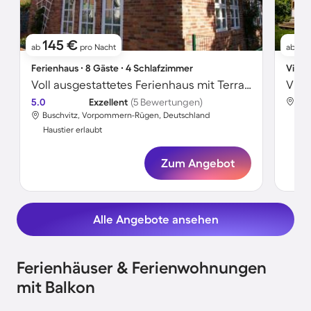
145 €
5
ab
pro Nacht
ab
Ferienhaus ∙ 8 Gäste ∙ 4 Schlafzimmer
Villa 
Voll ausgestattetes Ferienhaus mit Terrasse, Grill und Sauna | Neben dem Strand | Haustierfreundlich
5.0
Exzellent
(5 Bewertungen)
Bus
Buschvitz, Vorpommern-Rügen, Deutschland
Hau
Haustier erlaubt
Zum Angebot
Alle Angebote ansehen
Ferienhäuser & Ferienwohnungen
mit Balkon