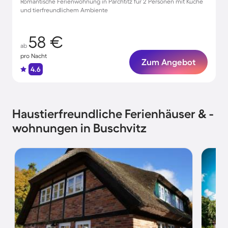
Romantische Ferienwohnung in Parchtitz für 2 Personen mit Küche
und tierfreundlichem Ambiente
58 €
ab
pro Nacht
Zum Angebot
4.6
Haustierfreundliche Ferienhäuser & -
wohnungen in Buschvitz