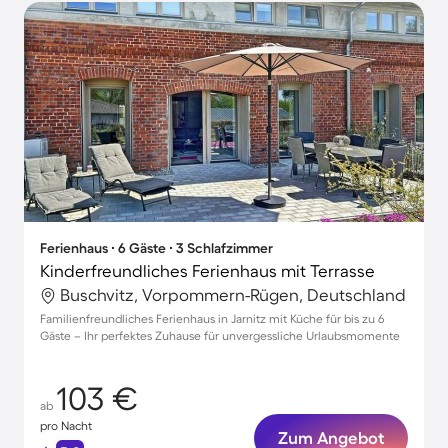
Ferienhaus ∙ 6 Gäste ∙ 3 Schlafzimmer
Kinderfreundliches Ferienhaus mit Terrasse
Buschvitz, Vorpommern-Rügen, Deutschland
Familienfreundliches Ferienhaus in Jarnitz mit Küche für bis zu 6
Gäste – Ihr perfektes Zuhause für unvergessliche Urlaubsmomente
103 €
ab
pro Nacht
Zum Angebot