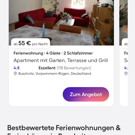
55 €
51
ab
pro Nacht
ab
Ferienwohnung ∙ 4 Gäste ∙ 2 Schlafzimmer
Ferie
Apartment mit Garten, Terrasse und Grill
4.8
Exzellent
(118 Bewertungen)
4.9
Buschvitz, Vorpommern-Rügen, Deutschland
Bus
Zum Angebot
Bestbewertete Ferienwohnungen &