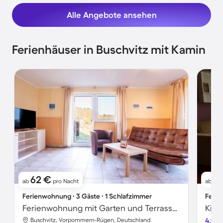
Alle Angebote ansehen
Ferienhäuser in Buschvitz mit Kamin
62 €
7
ab
pro Nacht
ab
Ferienwohnung ∙ 3 Gäste ∙ 1 Schlafzimmer
Ferie
Ferienwohnung mit Garten und Terrasse | Seeblick
Buschvitz, Vorpommern-Rügen, Deutschland
4.9