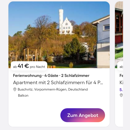
41 €
7
ab
pro Nacht
ab
Ferienwohnung ∙ 4 Gäste ∙ 2 Schlafzimmer
Ferie
Apartment mit 2 Schlafzimmern für 4 Personen
Buschvitz, Vorpommern-Rügen, Deutschland
5.0
Bus
Balkon
Bal
Zum Angebot