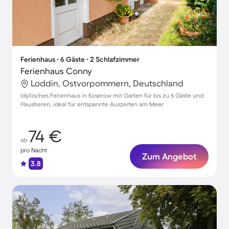
Ferienhaus ∙ 6 Gäste ∙ 2 Schlafzimmer
Ferienhaus Conny
Loddin, Ostvorpommern, Deutschland
Idyllisches Ferienhaus in Koserow mit Garten für bis zu 6 Gäste und
Haustieren, ideal für entspannte Auszeiten am Meer
74 €
ab
pro Nacht
Zum Angebot
3.8