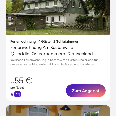
Ferienwohnung ∙ 4 Gäste ∙ 2 Schlafzimmer
Ferienwohnung Am Küstenwald
Loddin, Ostvorpommern, Deutschland
Idyllische Ferienwohnung in Koserow mit Garten und Küche für
unvergessliche Momente mit bis zu 4 Gästen und Haustieren
willkommen!
55 €
ab
pro Nacht
Zum Angebot
4.1