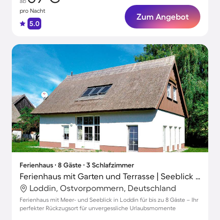
ab
pro Nacht
Zum Angebot
5.0
Ferienhaus ∙ 8 Gäste ∙ 3 Schlafzimmer
Ferienhaus mit Garten und Terrasse | Seeblick | Haustiere sind willkommen
Loddin, Ostvorpommern, Deutschland
Ferienhaus mit Meer- und Seeblick in Loddin für bis zu 8 Gäste – Ihr
perfekter Rückzugsort für unvergessliche Urlaubsmomente