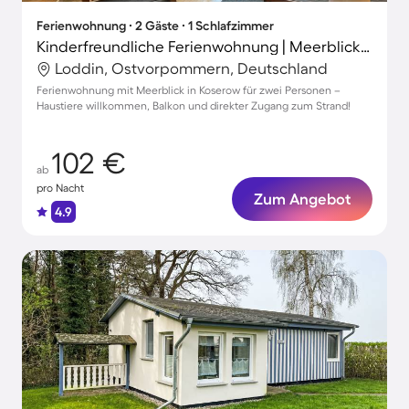
Ferienwohnung ∙ 2 Gäste ∙ 1 Schlafzimmer
Kinderfreundliche Ferienwohnung | Meerblick | Neben dem Strand | Hunde erlaubt
Loddin, Ostvorpommern, Deutschland
Ferienwohnung mit Meerblick in Koserow für zwei Personen –
Haustiere willkommen, Balkon und direkter Zugang zum Strand!
102 €
ab
pro Nacht
Zum Angebot
4.9