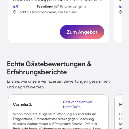
4.9
Exzellent
(47 Bewertungen)
4.5
Loddin, Ostvorpommern, Deutschland
Lod
Zum Angebot
Echte Gästebewertungen &
Erfahrungsberichte
Erfahre, wie unsere verifizierten Bewertungen gesammelt
und geprüft werden.
Gast verifiziert von
Cornelia S.
Mario
HomeToGo
Schön möbliert, ausgebaut, Wohnung 1-3 sind sehr im
Die Un
Erdgeschoss, Zimmerfenster direkt gegen Böschung.
Urlaub
Aussicht Wohnzimmer auf Parkplätze Strasse. Dafür ist
Manko
Preis echt hoch. Küchenmesser waren katastrophal. Lage
auskli