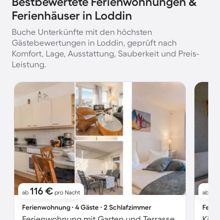
Bestbewertete Ferienwohnungen &
Ferienhäuser in Loddin
Buche Unterkünfte mit den höchsten
Gästebewertungen in Loddin, geprüft nach
Komfort, Lage, Ausstattung, Sauberkeit und Preis-
Leistung.
116 €
6
ab
pro Nacht
ab
Ferienwohnung ∙ 4 Gäste ∙ 2 Schlafzimmer
Ferie
Ferienwohnung mit Garten und Terrasse