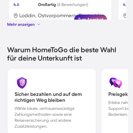
4.6
Großartig
(4 Bewertungen)
4.5
Loddin, Ostvorpommern, Deutschland
Zum Angebot
Mehr anzeigen
Warum HomeToGo die beste Wahl
für deine Unterkunft ist
Sicher bezahlen und auf dem
Preisgekr
richtigen Weg bleiben
Erlebe nahtl
Wähle lokale, vertrauenswürdige
Support bei 
Zahlungsmethoden sowie eine
Bedenken.
Reiseversicherung und andere
Zusatzleistungen.