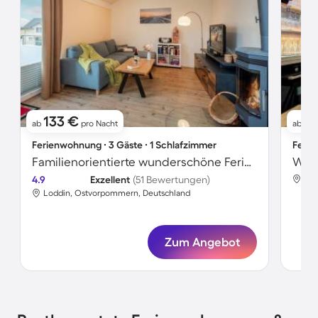
133 €
5
ab
pro Nacht
ab
Ferienwohnung ∙ 3 Gäste ∙ 1 Schlafzimmer
Ferie
Familienorientierte wunderschöne Ferienwohnung
Wohn
4.9
Exzellent
(51 Bewertungen)
Lod
Loddin, Ostvorpommern, Deutschland
Zum Angebot