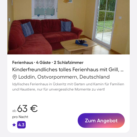
Ferienhaus ∙ 4 Gäste ∙ 2 Schlafzimmer
Kinderfreundliches tolles Ferienhaus mit Grill, Garten und Terrasse | Perfekt für die Arbeit von Zuhause | Haustierfreundlich
Loddin, Ostvorpommern, Deutschland
Idyllisches Ferienhaus in Ückeritz mit Garten und Kamin für Familien
und Haustiere, nur für unvergessliche Momente zu viert!
63 €
ab
pro Nacht
Zum Angebot
4.3