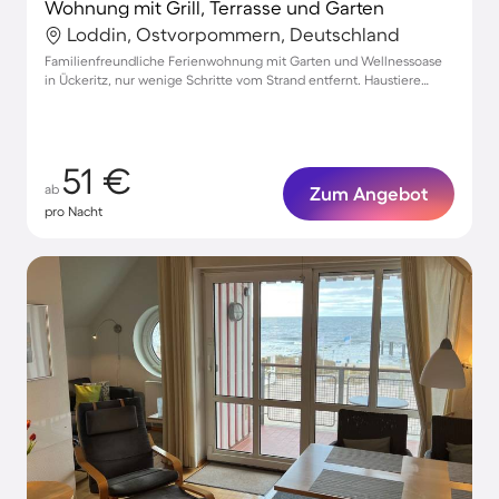
Wohnung mit Grill, Terrasse und Garten
Loddin, Ostvorpommern, Deutschland
Familienfreundliche Ferienwohnung mit Garten und Wellnessoase
in Ückeritz, nur wenige Schritte vom Strand entfernt. Haustiere
willkommen!
51 €
ab
Zum Angebot
pro Nacht