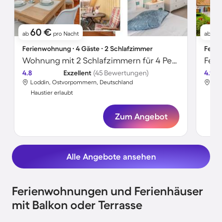
60 €
9
ab
pro Nacht
ab
Ferienwohnung ∙ 4 Gäste ∙ 2 Schlafzimmer
Ferie
Wohnung mit 2 Schlafzimmern für 4 Personen
Feri
4.8
Exzellent
(45 Bewertungen)
4.1
Loddin, Ostvorpommern, Deutschland
Lod
Haustier erlaubt
Hau
Zum Angebot
Alle Angebote ansehen
Ferienwohnungen und Ferienhäuser
mit Balkon oder Terrasse