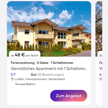
48 €
8
ab
pro Nacht
ab
Ferienwohnung ∙ 2 Gäste ∙ 1 Schlafzimmer
Ferie
Gemütliches Apartment mit 1 Schlafzimmer für 2 Personen
Wohn
3.7
Gut
(12 Bewertungen)
4.5
Loddin, Ostvorpommern, Deutschland
Lod
Terrasse/Balkon
Ter
Zum Angebot