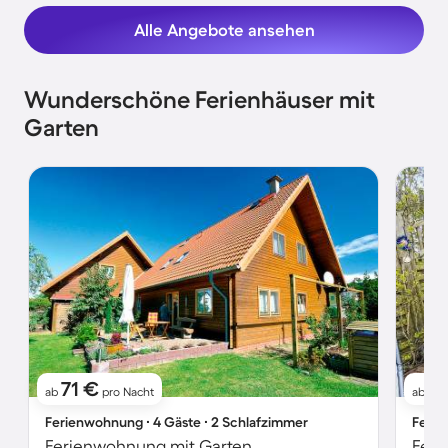
Alle Angebote ansehen
Wunderschöne Ferienhäuser mit
Garten
71 €
6
ab
pro Nacht
ab
Ferienwohnung ∙ 4 Gäste ∙ 2 Schlafzimmer
Ferie
Ferienwohnung mit Garten
Feri