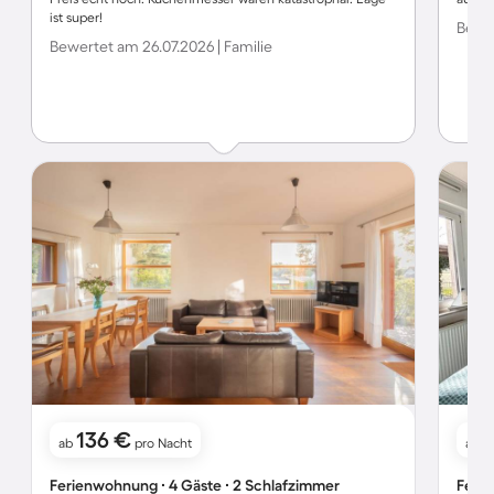
ist super!
Bewer
Bewertet am 26.07.2026 | Familie
136 €
ab
pro Nacht
ab
Ferienwohnung ∙ 4 Gäste ∙ 2 Schlafzimmer
Ferie