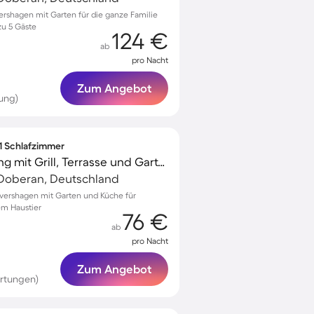
ershagen mit Garten für die ganze Familie
zu 5 Gäste
124 €
ab
pro Nacht
Zum Angebot
ung)
 1 Schlafzimmer
Schöne Ferienwohnung mit Grill, Terrasse und Garten | Haustiere erlaubt
Doberan, Deutschland
övershagen mit Garten und Küche für
em Haustier
76 €
ab
pro Nacht
Zum Angebot
rtungen)