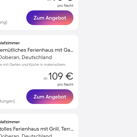
pro Nacht
Zum Angebot
ung)
chlafzimmer
Familienorientiertes gemütliches Ferienhaus mit Garten, Grill und Terrasse
Doberan, Deutschland
us mit Garten und Küche in malerischem
109 €
ab
pro Nacht
Zum Angebot
rtungen)
chlafzimmer
Familienfreundliches tolles Ferienhaus mit Grill, Terrasse und Garten
Doberan, Deutschland