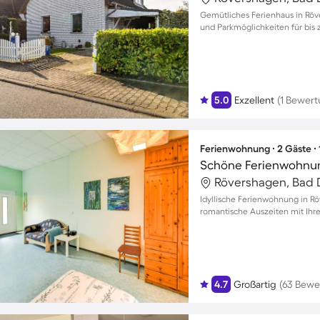
Gemütliches Ferienhaus in Röv
und Parkmöglichkeiten für bis 
5.0
Exzellent
(1 Bewert
Ferienwohnung ∙ 2 Gäste ∙
Rövershagen, Bad 
Idyllische Ferienwohnung in R
romantische Auszeiten mit Ihr
4.7
Großartig
(63 Bewe