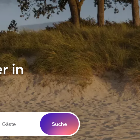
r in
Gäste
Suche