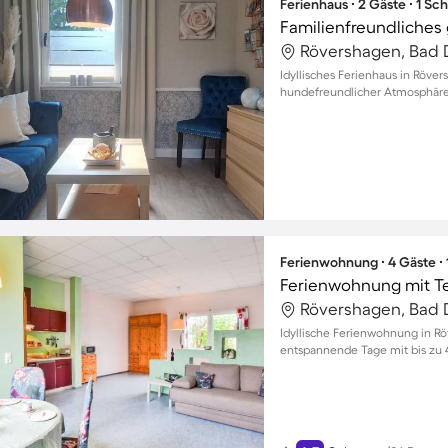
Ferienhaus ∙ 2 Gäste ∙ 1 Sc
Rövershagen, Bad 
Idyllisches Ferienhaus in Röve
hundefreundlicher Atmosphär
Ferienwohnung ∙ 4 Gäste ∙
Rövershagen, Bad 
Idyllische Ferienwohnung in Rö
entspannende Tage mit bis zu 