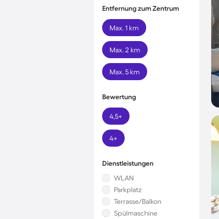
Entfernung zum Zentrum
Max. 1 km
Max. 2 km
Max. 5 km
Bewertung
4,5+
4+
Dienstleistungen
WLAN
Parkplatz
Terrasse/Balkon
Spülmaschine