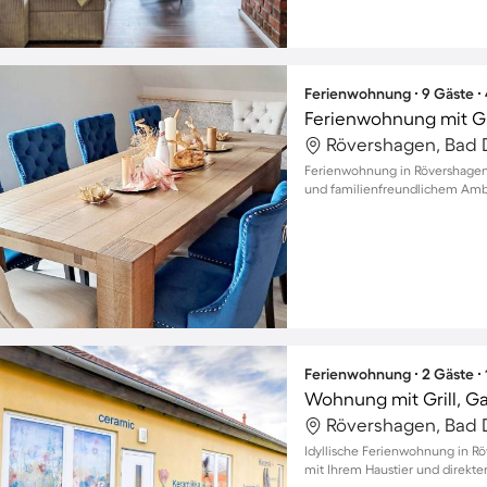
Ferienwohnung ∙ 9 Gäste ∙
Ferienwohnung mit Gr
Rövershagen, Bad 
Ferienwohnung in Rövershagen 
und familienfreundlichem Ambi
Ferienwohnung ∙ 2 Gäste ∙
Wohnung mit Grill, G
Rövershagen, Bad 
Idyllische Ferienwohnung in R
mit Ihrem Haustier und direkte