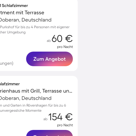
 1 Schlafzimmer
ment mit Terrasse
Doberan, Deutschland
urkshof für bis zu 4 Personen mit eigener
ischer Umgebung
60 €
ab
pro Nacht
Zum Angebot
tungen)
chlafzimmer
Voll ausgestattetes Ferienhaus mit Grill, Terrasse und Garten
Doberan, Deutschland
in und Garten in Rövershagen für bis zu 6
r unvergessliche Momente
154 €
ab
pro Nacht