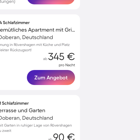
rtungen)
 4 Schlafzimmer
Familienorientiertes gemütliches Apartment mit Grill | Haustierfreundlich
Doberan, Deutschland
nung in Rövershagen mit Küche und Platz
rfekter Rückzugsort!
345 €
ab
pro Nacht
Zum Angebot
 1 Schlafzimmer
Terrasse und Garten
Doberan, Deutschland
t Garten in ruhiger Lage von Rövershagen
u zweit
90 €
ab