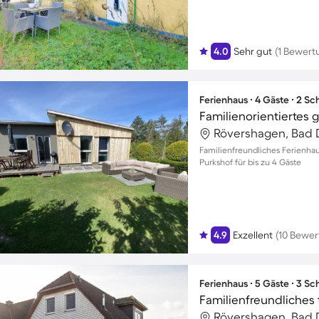
4.0
Sehr gut
(1 Bewert
Ferienhaus ∙ 4 Gäste ∙ 2 S
Rövershagen, Bad 
Familienfreundliches Ferienha
Purkshof für bis zu 4 Gäste
4.9
Exzellent
(10 Bewe
Ferienhaus ∙ 5 Gäste ∙ 3 S
Rövershagen, Bad 