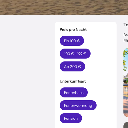
T
Preis pro Nacht
Ba
Rö
Bis 100 €
100 € - 199 €
Ab 200 €
Unterkunftsart
Ferienhaus
Ferienwohnung
Pension