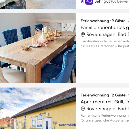
4.3
Sehr gut
(86 Bewe
Ferienwohnung ∙ 9 Gäste ∙
Rövershagen, Bad 
Familienfreundliche Ferienwoh
für bis zu 10 Personen – Ihr pe
Ferienwohnung ∙ 2 Gäste ∙
Apartment mit Grill, 
Rövershagen, Bad 
Romantische Ferienwohnung mi
für unvergessliche Auszeiten z