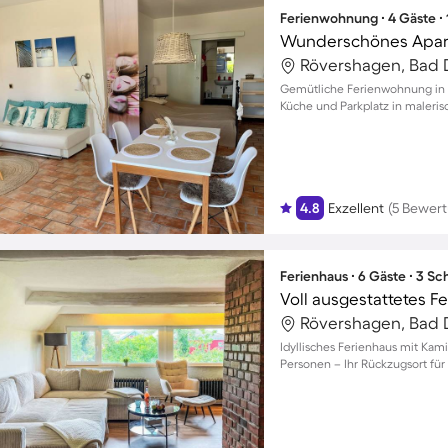
Ferienwohnung ∙ 4 Gäste ∙
Wunderschönes Apart
Rövershagen, Bad 
Gemütliche Ferienwohnung in P
Küche und Parkplatz in maler
4.8
Exzellent
(5 Bewer
Ferienhaus ∙ 6 Gäste ∙ 3 S
Rövershagen, Bad 
Idyllisches Ferienhaus mit Kam
Personen – Ihr Rückzugsort fü