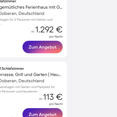
hlafzimmer
Familienfreundliches gemütliches Ferienhaus mit Garten, Grill und Terrasse | Haustierfreundlich
Doberan, Deutschland
rshagen für 2 Personen mit Garten und
e
1.292 €
ab
pro Nacht
Zum Angebot
 1 Schlafzimmer
Ferienwohnung mit Terrasse, Grill und Garten | Haustiere sind willkommen
Doberan, Deutschland
vershagen mit Garten und Parkplatz für
4 Personen und Haustieren
113 €
ab
pro Nacht
Zum Angebot