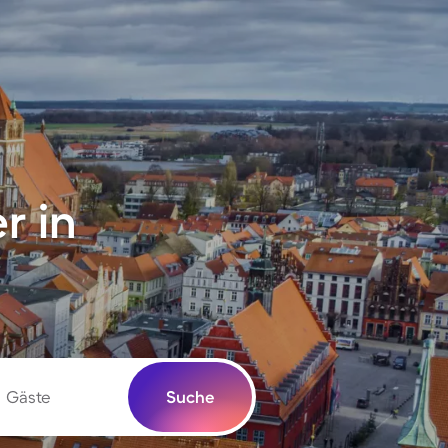
r in
Gäste
Suche