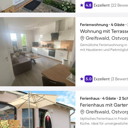
4.8
Exzellent
(22 Bewe
Ferienwohnung ∙ 4 Gäste ∙
Wohnung mit Terrass
Greifswald, Ostvo
Gemütliche Ferienwohnung in G
mit Haustieren und Parkmöglic
5.0
Exzellent
(3 Bewer
Ferienhaus ∙ 4 Gäste ∙ 2 S
Ferienhaus mit Garte
Greifswald, Ostvo
Idyllisches Ferienhaus in Fried
Küche, ideal für unvergessliche