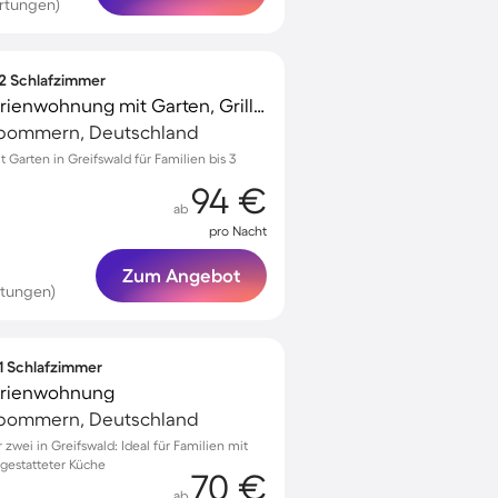
rtungen)
 2 Schlafzimmer
Familienorientierte Ferienwohnung mit Garten, Grill und Terrasse
rpommern, Deutschland
arten in Greifswald für Familien bis 3
94 €
ab
pro Nacht
Zum Angebot
rtungen)
 1 Schlafzimmer
Ferienwohnung
rpommern, Deutschland
wei in Greifswald: Ideal für Familien mit
gestatteter Küche
70 €
ab