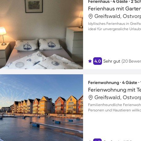
Ferienhaus ∙ 4 Gäste ∙ 2 S
Ferienhaus mit Garten
Greifswald, Ostvo
Idyllisches Ferienhaus in Greif
ideal für unvergessliche Urla
4.0
Sehr gut
(20 Bewe
Ferienwohnung ∙ 4 Gäste ∙
Ferienwohnung mit Te
Greifswald, Ostvo
Familienfreundliche Ferienwohn
Personen und Haustieren will