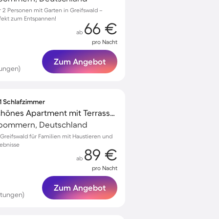
2 Personen mit Garten in Greifswald –
fekt zum Entspannen!
66 €
ab
pro Nacht
Zum Angebot
tungen)
 1 Schlafzimmer
Kinderfreundliches schönes Apartment mit Terrasse | Hunde erlaubt
rpommern, Deutschland
reifswald für Familien mit Haustieren und
lebnisse
89 €
ab
pro Nacht
Zum Angebot
rtungen)