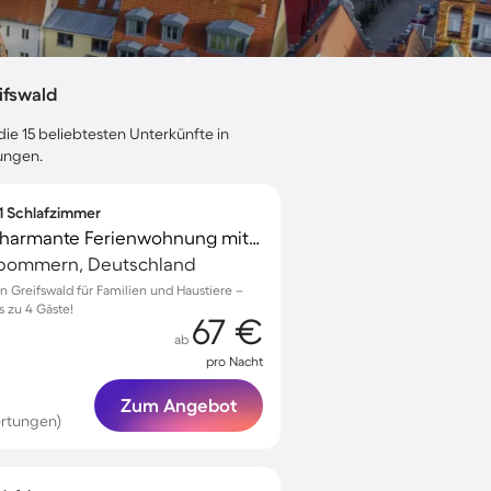
ifswald
ie 15 beliebtesten Unterkünfte in
tungen.
 1 Schlafzimmer
Familienfreundliche charmante Ferienwohnung mit Terrasse | Meerblick | Haustiere erlaubt
rpommern, Deutschland
 Greifswald für Familien und Haustiere –
s zu 4 Gäste!
67 €
ab
pro Nacht
Zum Angebot
ertungen)