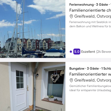
Ferienwohnung ∙ 3 Gäste ∙
Familienorientierte 
Greifswald, Ostvo
Ferienwohnung mit Seeblick in
dem Balkon und Wellness für bi
5.0
Exzellent
(24 Bewe
Bungalow ∙ 3 Gäste ∙ 1 Sch
Greifswald, Ostvo
Gemütlicher Familienbungalow m
ideal für entspannte Urlaubsta