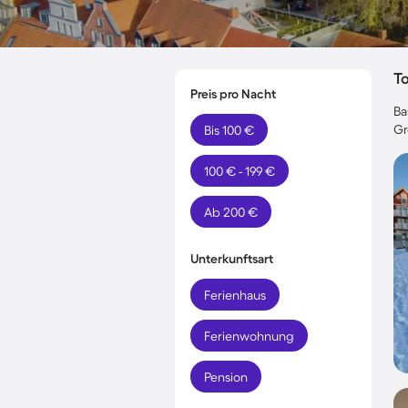
T
Preis pro Nacht
Ba
Gr
Bis 100 €
100 € - 199 €
Ab 200 €
Unterkunftsart
Ferienhaus
Ferienwohnung
Pension