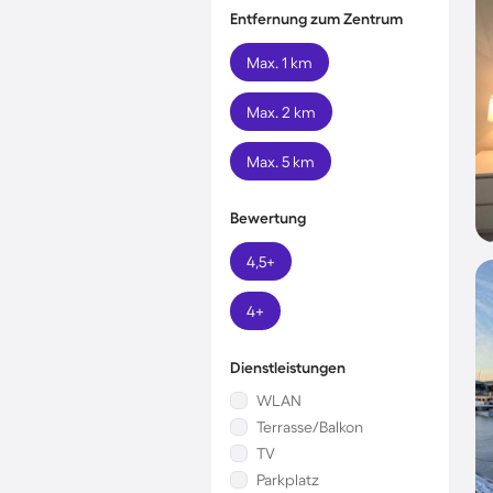
Entfernung zum Zentrum
Max. 1 km
Max. 2 km
Max. 5 km
Bewertung
4,5+
4+
Dienstleistungen
WLAN
Terrasse/Balkon
TV
Parkplatz