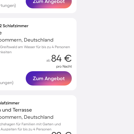
Zum Angebot
rtungen)
 2 Schlafzimmer
e
rpommern, Deutschland
reifswald am Wasser für bis zu 4 Personen
hkeiten
84 €
ab
pro Nacht
Zum Angebot
tungen)
chlafzimmer
n und Terrasse
rpommern, Deutschland
richshagen für Familien mit Garten und
 Auszeiten für bis zu 4 Personen