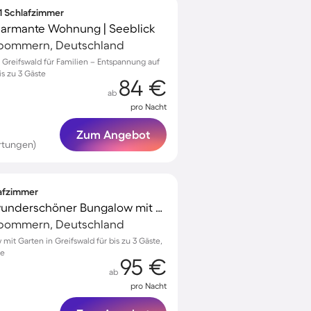
 1 Schlafzimmer
charmante Wohnung | Seeblick
rpommern, Deutschland
 Greifswald für Familien – Entspannung auf
s zu 3 Gäste
84 €
ab
pro Nacht
Zum Angebot
rtungen)
lafzimmer
Familienorientierter wunderschöner Bungalow mit Garten
rpommern, Deutschland
it Garten in Greifswald für bis zu 3 Gäste,
ge
95 €
ab
pro Nacht