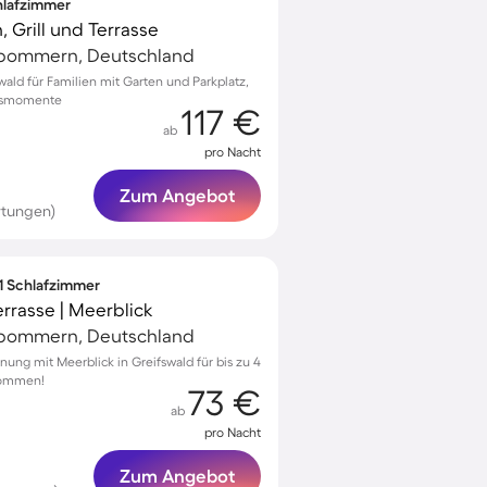
chlafzimmer
, Grill und Terrasse
rpommern, Deutschland
swald für Familien mit Garten und Parkplatz,
ubsmomente
117 €
ab
pro Nacht
Zum Angebot
rtungen)
 1 Schlafzimmer
rrasse | Meerblick
rpommern, Deutschland
ung mit Meerblick in Greifswald für bis zu 4
kommen!
73 €
ab
pro Nacht
Zum Angebot