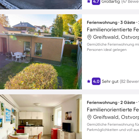
4.7
Großartig
(47 Bewe
Ferienwohnung ∙ 3 Gäste ∙
Greifswald, Ostvo
Gemütliche Ferienwohnung mit G
Personen ideal gelegen
4.0
Sehr gut
(82 Bewe
Ferienwohnung ∙ 2 Gäste ∙
Familienorientierte 
Greifswald, Ostvo
Gemütliche Ferienwohnung für z
Parkmöglichkeiten und voll aus