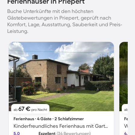
Ferienhäuser in Priepert
Buche Unterkünfte mit den höchsten
Gästebewertungen in Priepert, geprüft nach
Komfort, Lage, Ausstattung, Sauberkeit und Preis-
Leistung.
67 €
6
ab
pro Nacht
ab
Ferienhaus ∙ 4 Gäste ∙ 2 Schlafzimmer
Ferie
Kinderfreundliches Ferienhaus mit Garten, Grill und Terrasse | Seeblick
Wohn
5.0
Exzellent
(34 Bewertungen)
4.6