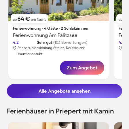
64 €
7
ab
pro Nacht
ab
Ferienwohnung ∙ 4 Gäste ∙ 2 Schlafzimmer
Ferie
Ferienwohnung Am Pälitzsee
Feri
4.2
Sehr gut
(103 Bewertungen)
4.0
Priepert, Mecklenburg-Strelitz, Deutschland
Pri
Haustier erlaubt
Hau
Zum Angebot
Alle Angebote ansehen
Ferienhäuser in Priepert mit Kamin