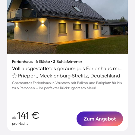
Ferienhaus ∙ 6 Gäste ∙ 3 Schlafzimmer
Voll ausgestattetes geräumiges Ferienhaus mit Grill und Terrasse
Priepert, Mecklenburg-Strelitz, Deutschland
Charmantes Ferienhaus in Wustrow mit Balkon und Parkplatz für bis
zu 6 Personen – Ihr perfekter Rückzugsort am Meer!
141 €
ab
Zum Angebot
pro Nacht