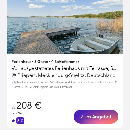
Ferienhaus ∙ 8 Gäste ∙ 4 Schlafzimmer
Voll ausgestattetes Ferienhaus mit Terrasse, Sauna und Grill
Priepert, Mecklenburg-Strelitz, Deutschland
Idyllisches Ferienhaus in Wustrow mit Garten und Sauna für bis zu 8
Gäste – Ihr Rückzugsort an der Ostsee!
208 €
ab
pro Nacht
Zum Angebot
5.0