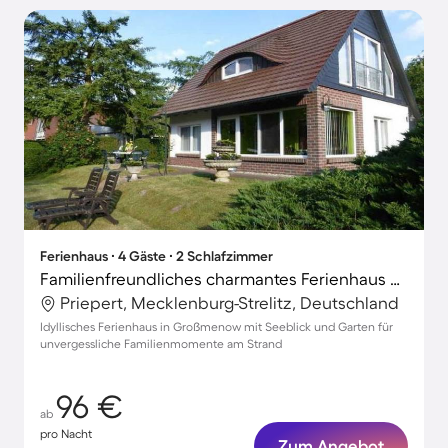
Ferienhaus ∙ 4 Gäste ∙ 2 Schlafzimmer
Familienfreundliches charmantes Ferienhaus mit Terrasse, Grill und Garten | Panoramablick | Nah am Strand
Priepert, Mecklenburg-Strelitz, Deutschland
Idyllisches Ferienhaus in Großmenow mit Seeblick und Garten für
unvergessliche Familienmomente am Strand
96 €
ab
pro Nacht
Zum Angebot