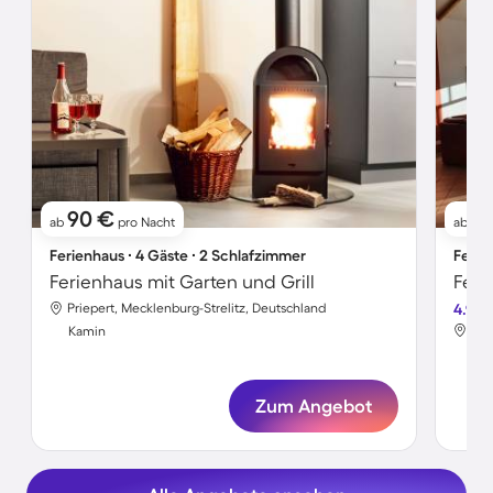
90 €
1
ab
pro Nacht
ab
Ferienhaus ∙ 4 Gäste ∙ 2 Schlafzimmer
Ferie
Ferienhaus mit Garten und Grill
Feri
Priepert, Mecklenburg-Strelitz, Deutschland
4.9
Pri
Kamin
Ka
Zum Angebot