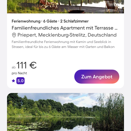
Ferienwohnung ∙ 6 Gäste ∙ 2 Schlafzimmer
Familienfreundliches Apartment mit Terrasse und Garten | Seeblick
Priepert, Mecklenburg-Strelitz, Deutschland
Familienfreundliche Ferienwohnung mit Kamin und Seeblick in
Strasen, ideal für bis zu 6 Gäste am Wasser mit Garten und Balkon
111 €
ab
pro Nacht
Zum Angebot
5.0