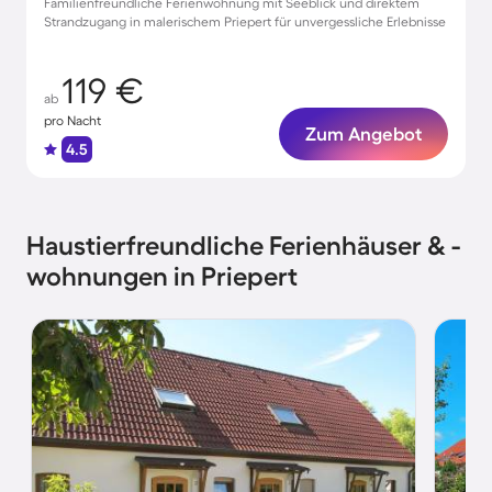
Familienfreundliche Ferienwohnung mit Seeblick und direktem
Strandzugang in malerischem Priepert für unvergessliche Erlebnisse
119 €
ab
pro Nacht
Zum Angebot
4.5
Haustierfreundliche Ferienhäuser & -
wohnungen in Priepert