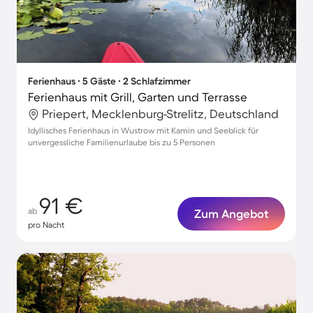
Ferienhaus ∙ 5 Gäste ∙ 2 Schlafzimmer
Ferienhaus mit Grill, Garten und Terrasse
Priepert, Mecklenburg-Strelitz, Deutschland
Idyllisches Ferienhaus in Wustrow mit Kamin und Seeblick für
unvergessliche Familienurlaube bis zu 5 Personen
91 €
ab
Zum Angebot
pro Nacht