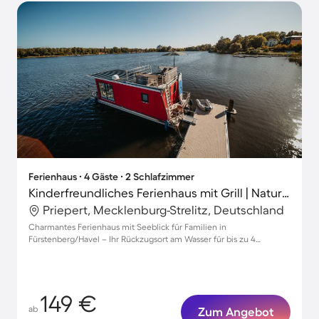
Ferienhaus ∙ 4 Gäste ∙ 2 Schlafzimmer
Kinderfreundliches Ferienhaus mit Grill | Naturblick
Priepert, Mecklenburg-Strelitz, Deutschland
Charmantes Ferienhaus mit Seeblick für Familien in
Fürstenberg/Havel – Ihr Rückzugsort am Wasser für bis zu 4
Personen!
149 €
ab
Zum Angebot