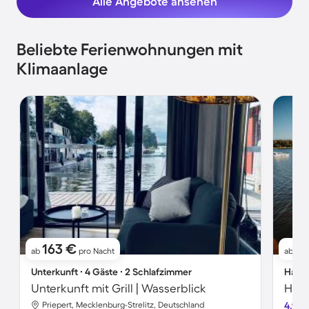
Alle Angebote ansehen
Beliebte Ferienwohnungen mit
Klimaanlage
163 €
1
ab
pro Nacht
ab
Unterkunft ∙ 4 Gäste ∙ 2 Schlafzimmer
Hausb
Unterkunft mit Grill | Wasserblick
Priepert, Mecklenburg-Strelitz, Deutschland
4.9