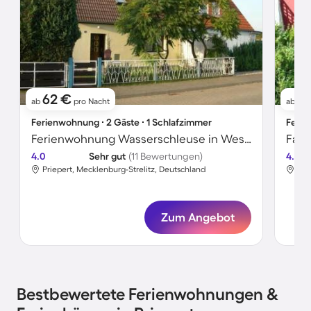
62 €
7
ab
pro Nacht
ab
Ferienwohnung ∙ 2 Gäste ∙ 1 Schlafzimmer
Ferie
Ferienwohnung Wasserschleuse in Wesenberg-Strasen
4.0
Sehr gut
(11 Bewertungen)
4.4
Priepert, Mecklenburg-Strelitz, Deutschland
Pri
Zum Angebot
Bestbewertete Ferienwohnungen &