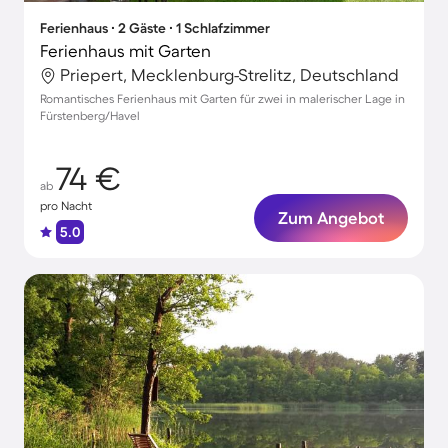
Ferienhaus ∙ 2 Gäste ∙ 1 Schlafzimmer
Ferienhaus mit Garten
Priepert, Mecklenburg-Strelitz, Deutschland
Romantisches Ferienhaus mit Garten für zwei in malerischer Lage in
Fürstenberg/Havel
74 €
ab
pro Nacht
Zum Angebot
5.0