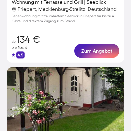
Wohnung mit Terrasse und Grill | Seeblick
Priepert, Mecklenburg-Strelitz, Deutschland
Ferienwohnung mit traumhaftem Seeblick in Priepert für bis zu 4
Gäste und direktem Zugang zum Strand
134 €
ab
pro Nacht
Zum Angebot
4.5