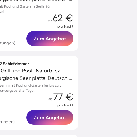
 Pool und Garten in Berlin für
weit
62 €
ab
pro Nacht
Zum Angebot
rtungen)
 2 Schlafzimmer
rill und Pool | Naturblick
Dargun, Mecklenburgische Seenplatte, Deutschland
lin mit Pool und Garten für bis zu 3
 unvergessliche Tage!
77 €
ab
pro Nacht
Zum Angebot
tungen)