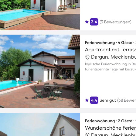
3.4
(3 Bewertungen)
Ferienwohnung ∙ 4 Gäste ∙
Apartment mit Terras
Idyllische Ferienwohnung in Be
für entspannte Tage mit bis zu
4.4
Sehr gut
(38 Bewe
Ferienwohnung ∙ 2 Gäste ∙