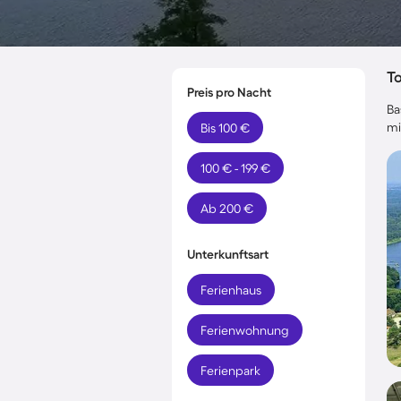
T
Preis pro Nacht
Ba
mi
Bis 100 €
100 € - 199 €
Ab 200 €
Unterkunftsart
Ferienhaus
Ferienwohnung
Ferienpark