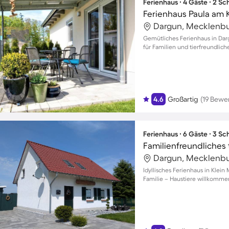
Ferienhaus ∙ 4 Gäste ∙ 2 S
Ferienhaus Paula am 
Gemütliches Ferienhaus in Darg
für Familien und tierfreundlich
4.6
Großartig
(19 Bewe
Ferienhaus ∙ 6 Gäste ∙ 3 S
Idyllisches Ferienhaus in Klei
Familie – Haustiere willkomme