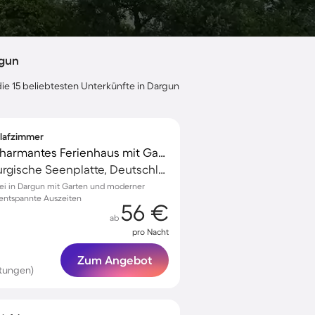
rgun
die 15 beliebtesten Unterkünfte in Dargun
hlafzimmer
Familienorientiertes charmantes Ferienhaus mit Garten, Terrasse und Grill | Nah am Strand
Dargun, Mecklenburgische Seenplatte, Deutschland
ei in Dargun mit Garten und moderner
 entspannte Auszeiten
56 €
ab
pro Nacht
Zum Angebot
tungen)