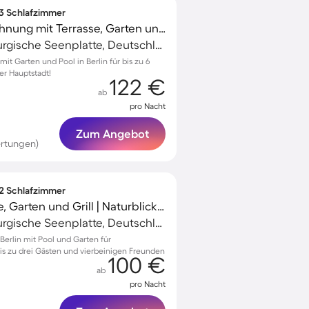
 3 Schlafzimmer
Gemütliche Ferienwohnung mit Terrasse, Garten und Grill | Naturblick
Dargun, Mecklenburgische Seenplatte, Deutschland
 Garten und Pool in Berlin für bis zu 6
er Hauptstadt!
122 €
ab
pro Nacht
Zum Angebot
rtungen)
 2 Schlafzimmer
Wohnung mit Terrasse, Garten und Grill | Naturblick | Haustiere erlaubt
Dargun, Mecklenburgische Seenplatte, Deutschland
erlin mit Pool und Garten für
s zu drei Gästen und vierbeinigen Freunden
100 €
ab
pro Nacht