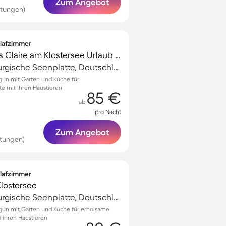
Zum Angebot
rtungen)
hlafzimmer
Ferienhaus Ferienhaus Claire am Klostersee Urlaub mit Hund
Dargun, Mecklenburgische Seenplatte, Deutschland
gun mit Garten und Küche für
e mit Ihren Haustieren
85 €
ab
pro Nacht
Zum Angebot
rtungen)
hlafzimmer
lostersee
Dargun, Mecklenburgische Seenplatte, Deutschland
gun mit Garten und Küche für erholsame
d ihren Haustieren