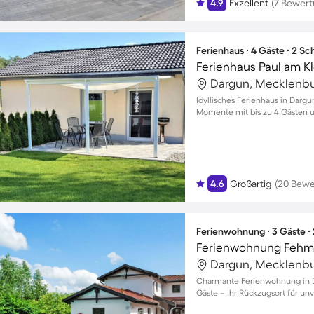
4.9
Exzellent
(7 Bewer
Ferienhaus ∙ 4 Gäste ∙ 2 S
Ferienhaus Paul am K
Idyllisches Ferienhaus in Darg
Momente mit bis zu 4 Gästen 
4.6
Großartig
(20 Bew
Ferienwohnung ∙ 3 Gäste ∙
Ferienwohnung Fehm
Charmante Ferienwohnung in Da
Gäste – Ihr Rückzugsort für un