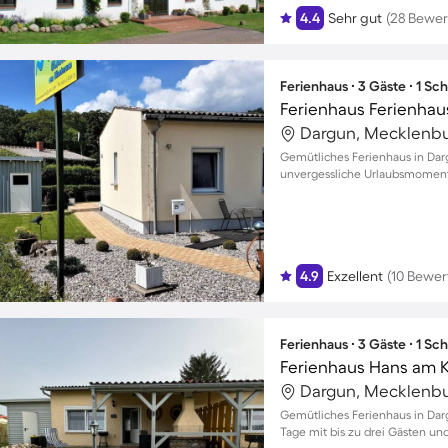
4.4
Sehr gut
(28 Bewe
Ferienhaus ∙ 3 Gäste ∙ 1 Sc
Gemütliches Ferienhaus in Dar
unvergessliche Urlaubsmoment
4.9
Exzellent
(10 Bewe
Ferienhaus ∙ 3 Gäste ∙ 1 Sc
Ferienhaus Hans am K
Gemütliches Ferienhaus in Dar
Tage mit bis zu drei Gästen un