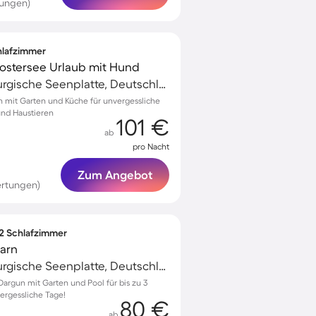
tungen)
chlafzimmer
lostersee Urlaub mit Hund
Dargun, Mecklenburgische Seenplatte, Deutschland
un mit Garten und Küche für unvergessliche
und Haustieren
101 €
ab
pro Nacht
Zum Angebot
ertungen)
 2 Schlafzimmer
arn
Dargun, Mecklenburgische Seenplatte, Deutschland
rgun mit Garten und Pool für bis zu 3
vergessliche Tage!
80 €
ab