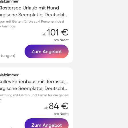
chlafzimmer
Klostersee Urlaub mit Hund
Dargun, Mecklenburgische Seenplatte, Deutschland
un mit Garten für bis zu 4 Personen ideal
e Ausflüge.
101 €
ab
pro Nacht
Zum Angebot
rtungen)
chlafzimmer
Familienfreundliches tolles Ferienhaus mit Terrasse, Grill und Garten | Haustiere sind willkommen
Dargun, Mecklenburgische Seenplatte, Deutschland
n Methling mit Garten und Kamin für die ganze
n!
84 €
ab
pro Nacht
Zum Angebot