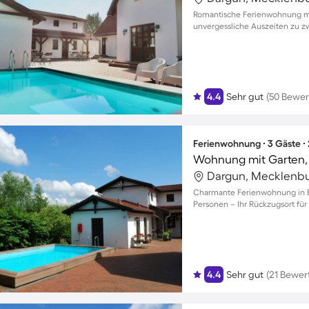
Romantische Ferienwohnung mit
unvergessliche Auszeiten zu z
4.4
Sehr gut
(50 Bewe
Ferienwohnung ∙ 3 Gäste ∙
Wohnung mit Garten, G
Charmante Ferienwohnung in Ber
Personen – Ihr Rückzugsort für
4.4
Sehr gut
(21 Bewer