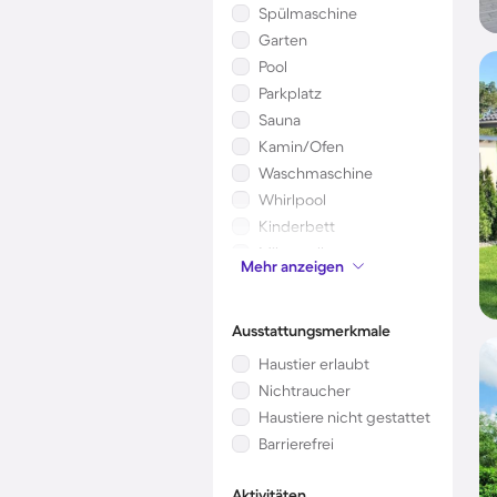
Spülmaschine
Garten
Pool
Parkplatz
Sauna
Kamin/Ofen
Waschmaschine
Whirlpool
Kinderbett
Mikrowelle
Mehr anzeigen
Klimaanlage
Ausstattungsmerkmale
Haustier erlaubt
Nichtraucher
Haustiere nicht gestattet
Barrierefrei
Aktivitäten