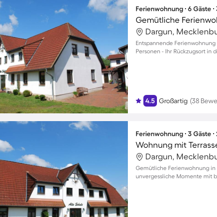
Ferienwohnung ∙ 6 Gäste ∙
Entspannende Ferienwohnung mit
Personen - Ihr Rückzugsort in d
4.5
Großartig
(38 Bewe
Ferienwohnung ∙ 3 Gäste ∙
Gemütliche Ferienwohnung in B
unvergessliche Momente mit bi