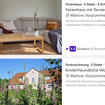
Ferienhaus ∙ 6 Gäste ∙ 3 S
Ferienhaus mit Terras
Marlow, Vorpomme
Idyllisches Ferienhaus in Marl
kostenlosem Parkplatz in ruh
5.0
Exzellent
(4 Bewer
Ferienwohnung ∙ 2 Gäste ∙
Marlow, Vorpomme
Gemütliche Ferienwohnung für
ideal für Familien und Hundeli