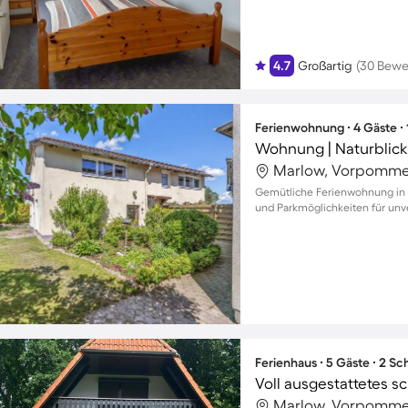
4.7
Großartig
(30 Bewe
Ferienwohnung ∙ 4 Gäste ∙
Wohnung | Naturblick 
Marlow, Vorpomme
Gemütliche Ferienwohnung in G
und Parkmöglichkeiten für unv
Ferienhaus ∙ 5 Gäste ∙ 2 S
Marlow, Vorpomme