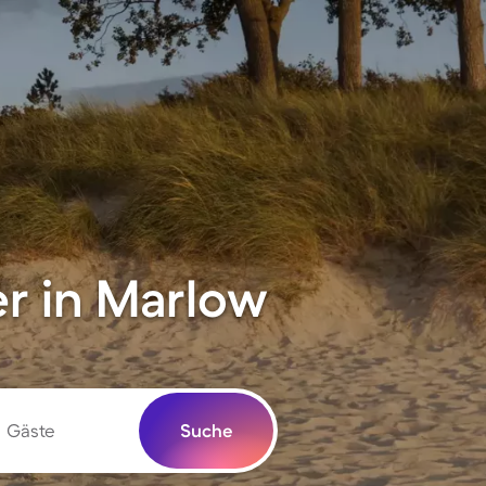
r in Marlow
Gäste
Suche