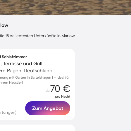
rlow
die 15 beliebtesten Unterkünfte in Marlow
 1 Schlafzimmer
 Terrasse und Grill
rn-Rügen, Deutschland
ung mit Garten in Bartelshagen I – ideal für
hrem Haustier!
70 €
ab
pro Nacht
Zum Angebot
rtungen)