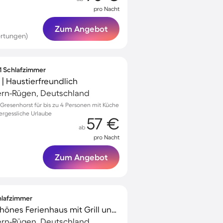
pro Nacht
Zum Angebot
rtungen)
 1 Schlafzimmer
| Haustierfreundlich
rn-Rügen, Deutschland
resenhorst für bis zu 4 Personen mit Küche
ergessliche Urlaube
57 €
ab
pro Nacht
Zum Angebot
chlafzimmer
Voll ausgestattetes schönes Ferienhaus mit Grill und Terrasse | Gartenblick
rn-Rügen, Deutschland