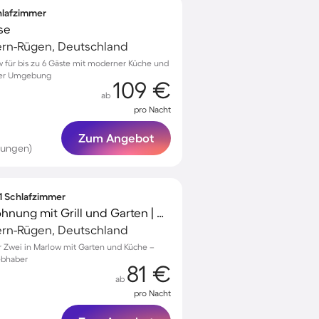
chlafzimmer
se
rn-Rügen, Deutschland
ow für bis zu 6 Gäste mit moderner Küche und
iger Umgebung
109 €
ab
pro Nacht
Zum Angebot
tungen)
 1 Schlafzimmer
Kinderfreundliche Wohnung mit Grill und Garten | Hunde erlaubt
rn-Rügen, Deutschland
 Zwei in Marlow mit Garten und Küche –
ebhaber
81 €
ab
pro Nacht