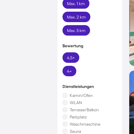
Max. 1 km
Max. 2 km
Max. 5 km
Bewertung
4,5+
4+
Dienstleistungen
Kamin/Ofen
WLAN
Terrasse/Balkon
Parkplatz
Waschmaschine
Sauna