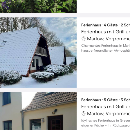
Ferienhaus ∙ 4 Gäste ∙ 2 S
Ferienhaus mit Grill u
Marlow, Vorpomme
Charmantes Ferienhaus in Marl
haustierfreundlicher Atmosphä
Ferienhaus ∙ 5 Gäste ∙ 3 S
Ferienhaus mit Grill 
Marlow, Vorpomme
Idyllisches Ferienhaus in Grese
eigener Küche – Ihr Rückzugso