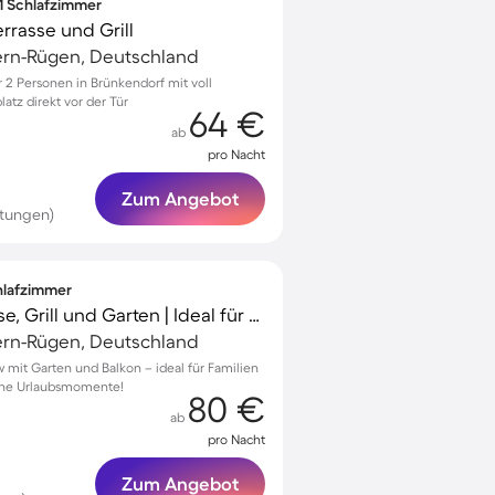
 1 Schlafzimmer
rrasse und Grill
rn-Rügen, Deutschland
2 Personen in Brünkendorf mit voll
atz direkt vor der Tür
64 €
ab
pro Nacht
Zum Angebot
rtungen)
chlafzimmer
Ferienhaus mit Terrasse, Grill und Garten | Ideal für Homeoffice
rn-Rügen, Deutschland
w mit Garten und Balkon – ideal für Familien
iche Urlaubsmomente!
80 €
ab
pro Nacht
Zum Angebot