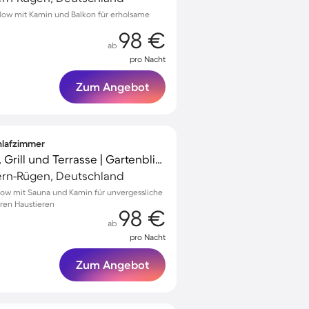
low mit Kamin und Balkon für erholsame
98 €
ab
pro Nacht
Zum Angebot
chlafzimmer
Ferienhaus mit Sauna, Grill und Terrasse | Gartenblick
rn-Rügen, Deutschland
low mit Sauna und Kamin für unvergessliche
hren Haustieren
98 €
ab
pro Nacht
Zum Angebot