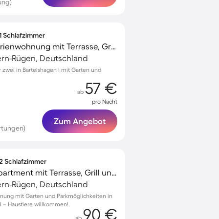
ung)
 1 Schlafzimmer
Familienorientierte Ferienwohnung mit Terrasse, Grill und Garten
rn-Rügen, Deutschland
zwei in Bartelshagen I mit Garten und
57 €
ab
pro Nacht
Zum Angebot
rtungen)
 2 Schlafzimmer
Kinderfreundliches Apartment mit Terrasse, Grill und Garten | Hunde erlaubt
rn-Rügen, Deutschland
nung mit Garten und Parkmöglichkeiten in
 I – Haustiere willkommen!
90 €
ab