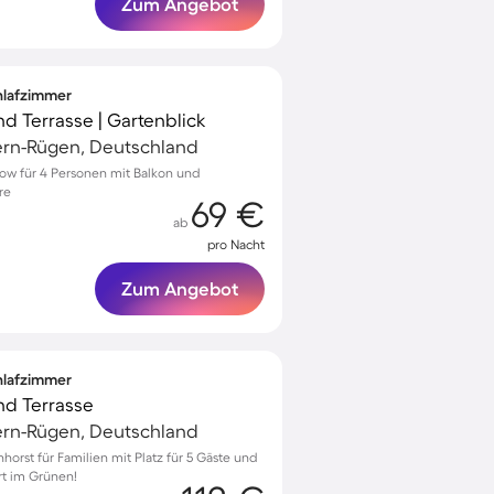
Zum Angebot
chlafzimmer
nd Terrasse | Gartenblick
rn-Rügen, Deutschland
ow für 4 Personen mit Balkon und
re
69 €
ab
pro Nacht
Zum Angebot
chlafzimmer
und Terrasse
rn-Rügen, Deutschland
nhorst für Familien mit Platz für 5 Gäste und
rt im Grünen!