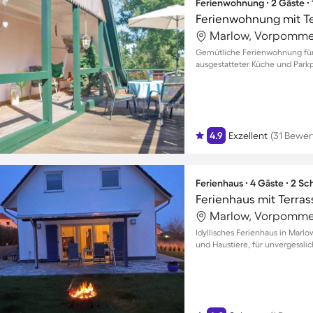
Ferienwohnung ∙ 2 Gäste ∙
Ferienwohnung mit Te
Marlow, Vorpomme
Gemütliche Ferienwohnung für 
ausgestatteter Küche und Parkpl
4.9
Exzellent
(31 Bewe
Ferienhaus ∙ 4 Gäste ∙ 2 S
Marlow, Vorpomme
Idyllisches Ferienhaus in Marlo
und Haustiere, für unvergessl