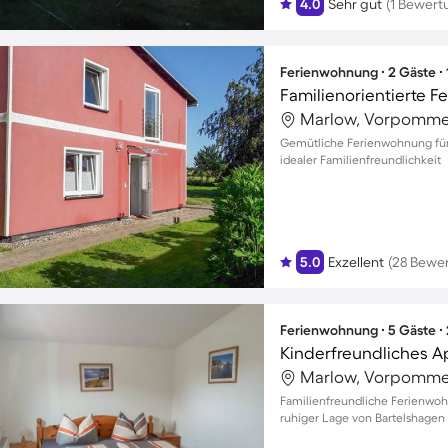
4.0
Sehr gut
(1 Bewert
Ferienwohnung ∙ 2 Gäste ∙
Marlow, Vorpomme
Gemütliche Ferienwohnung für 
idealer Familienfreundlichkeit
5.0
Exzellent
(28 Bewe
Ferienwohnung ∙ 5 Gäste ∙
Marlow, Vorpomme
Familienfreundliche Ferienwoh
ruhiger Lage von Bartelshagen