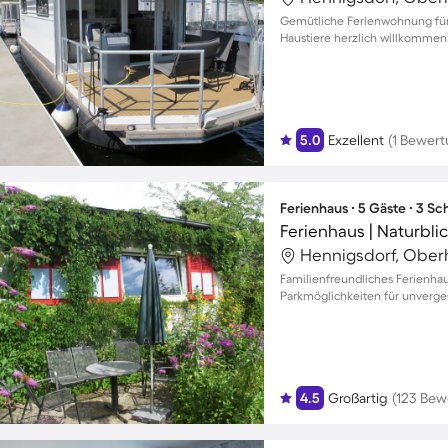
Gemütliche Ferienwohnung für 
Haustiere herzlich willkommen
5.0
Exzellent
(1 Bewert
Ferienhaus ∙ 5 Gäste ∙ 3 S
Ferienhaus | Naturbli
Hennigsdorf, Ober
Familienfreundliches Ferienhau
Parkmöglichkeiten für unverge
4.5
Großartig
(123 Bew