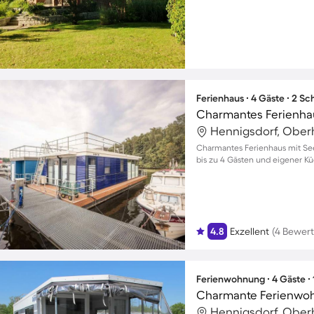
Ferienhaus ∙ 4 Gäste ∙ 2 S
Charmantes Ferienhau
Hennigsdorf, Ober
Charmantes Ferienhaus mit See
bis zu 4 Gästen und eigener K
4.8
Exzellent
(4 Bewer
Ferienwohnung ∙ 4 Gäste ∙
Charmante Ferienwohn
Hennigsdorf, Ober