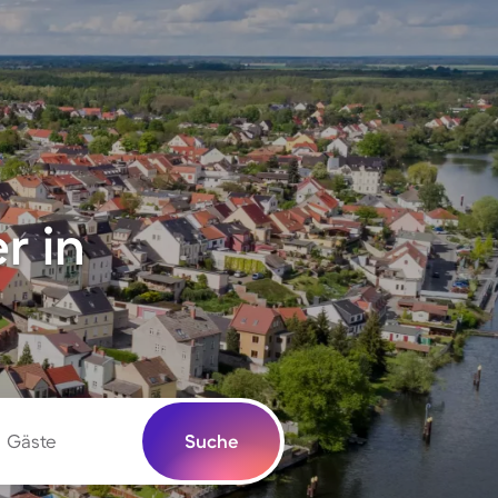
r in
Gäste
Suche