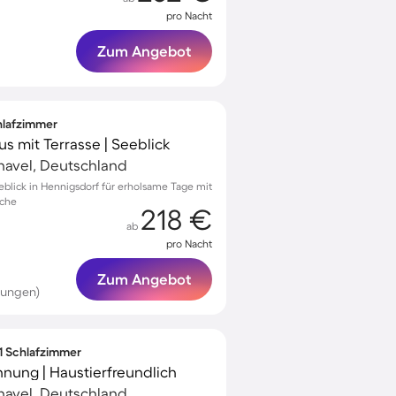
pro Nacht
Zum Angebot
chlafzimmer
s mit Terrasse | Seeblick
havel, Deutschland
blick in Hennigsdorf für erholsame Tage mit
üche
218 €
ab
pro Nacht
Zum Angebot
tungen)
 1 Schlafzimmer
ung | Haustierfreundlich
havel, Deutschland