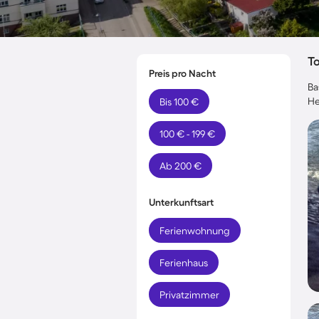
T
Preis pro Nacht
Ba
He
Bis 100 €
100 € - 199 €
Ab 200 €
Unterkunftsart
Ferienwohnung
Ferienhaus
Privatzimmer