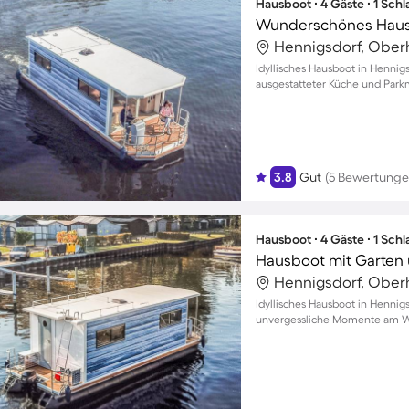
Hausboot ∙ 4 Gäste ∙ 1 Sch
Wunderschönes Hausbo
Hennigsdorf, Ober
Idyllisches Hausboot in Hennigs
ausgestatteter Küche und Park
3.8
Gut
(5 Bewertunge
Hausboot ∙ 4 Gäste ∙ 1 Sch
Hausboot mit Garten 
Hennigsdorf, Ober
Idyllisches Hausboot in Hennig
unvergessliche Momente am Was