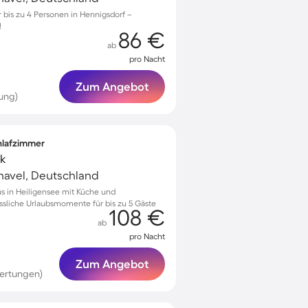
bis zu 4 Personen in Hennigsdorf –
!
86 €
ab
pro Nacht
Zum Angebot
ung)
chlafzimmer
ck
havel, Deutschland
s in Heiligensee mit Küche und
ssliche Urlaubsmomente für bis zu 5 Gäste
108 €
ab
pro Nacht
Zum Angebot
ertungen)