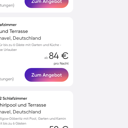
Zum Angebot
rtungen)
lafzimmer
und Terrasse
havel, Deutschland
für bis zu 6 Gäste mit Garten und Küche -
ebe Urlauber
84 €
ab
pro Nacht
Zum Angebot
tungen)
 2 Schlafzimmer
irlpool und Terrasse
havel, Deutschland
allgow-Döberitz mit Pool, Garten und Kamin
t bis zu 6 Gästen