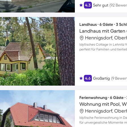
4.3
Sehr gut
(92 Bewe
Landhaus ∙ 6 Gäste ∙ 3 Sch
Landhaus mit Garten 
Hennigsdorf, Ober
Idyllisches Cottage in Lehnitz 
perfekt für Familien und tierli
4.6
Großartig
(9 Bewer
Ferienwohnung ∙ 6 Gäste ∙
Wohnung mit Pool, Wh
Hennigsdorf, Ober
Idyllische Ferienwohnung in D
für unvergessliche Momente mi