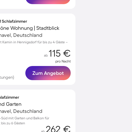
 1 Schlafzimmer
chöne Wohnung | Stadtblick
havel, Deutschland
Kamin in Hennigsdorf für bis zu 4 Gäste –
115 €
ab
pro Nacht
Zum Angebot
rtungen)
chlafzimmer
und Garten
havel, Deutschland
e-Süd mit Garten und Balkon für
 bis zu 6 Gästen
262 €
ab