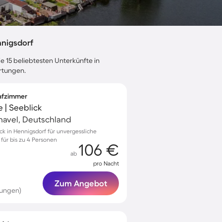
nigsdorf
e 15 beliebtesten Unterkünfte in
rtungen.
lafzimmer
 | Seeblick
havel, Deutschland
ck in Hennigsdorf für unvergessliche
ür bis zu 4 Personen
106 €
ab
pro Nacht
Zum Angebot
tungen)