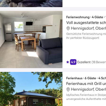
Ferienwohnung ∙ 4 Gäste ∙
Voll ausgestattete s
Hennigsdorf, Ober
Gemütliche Ferienwohnung mit 
Ihr perfekter Rückzugsort!
4.9
Exzellent
(18 Bewe
Ferienhaus ∙ 6 Gäste ∙ 4 S
Ferienhaus mit Grill 
Hennigsdorf, Ober
Idyllisches Ferienhaus in Stolp
unvergessliche Aufenthalte mit