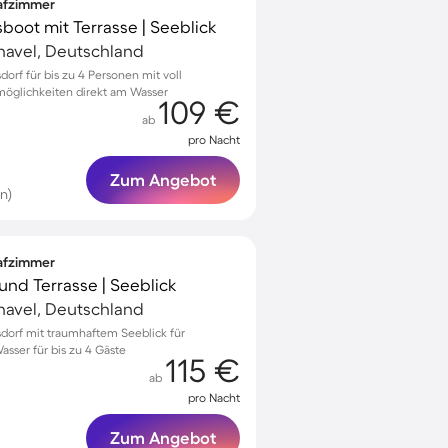
lafzimmer
ot mit Terrasse | Seeblick
havel, Deutschland
dorf für bis zu 4 Personen mit voll
möglichkeiten direkt am Wasser
109 €
ab
pro Nacht
Zum Angebot
n)
lafzimmer
und Terrasse | Seeblick
havel, Deutschland
sdorf mit traumhaftem Seeblick für
ser für bis zu 4 Gäste
115 €
ab
pro Nacht
Zum Angebot