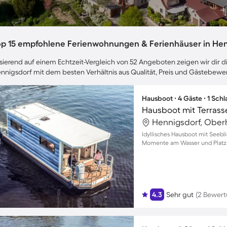
op 15 empfohlene Ferienwohnungen & Ferienhäuser in Hen
sierend auf einem Echtzeit-Vergleich von 52 Angeboten zeigen wir dir di
nnigsdorf mit dem besten Verhältnis aus Qualität, Preis und Gästebewe
Hausboot ∙ 4 Gäste ∙ 1 Sch
Hausboot mit Terrasse
Hennigsdorf, Ober
Idyllisches Hausboot mit Seebli
Momente am Wasser und Platz f
4.3
Sehr gut
(2 Bewer