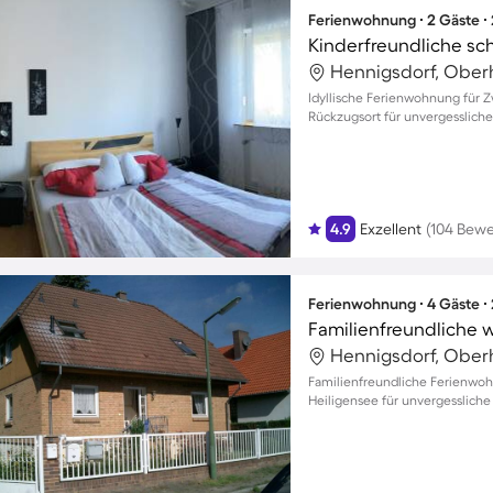
Ferienwohnung ∙ 2 Gäste ∙
Kinderfreundliche s
Hennigsdorf, Ober
Idyllische Ferienwohnung für Z
Rückzugsort für unvergesslic
4.9
Exzellent
(104 Bew
Ferienwohnung ∙ 4 Gäste ∙
Hennigsdorf, Ober
Familienfreundliche Ferienwoh
Heiligensee für unvergesslich