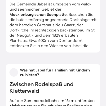
Die Gemeinde Jabel ist umgeben vom wald-
und seenreichen Gebiet der
Mecklenburgischen Seenplatte
. Besuchen Sie
die hufeisenförmig angeordnete Dorfanlage mit
dem barocken Gutshaus Neu Gaarz, der
Dorfkirche im rechteckigen Backsteinbau im Stil
der Neogotik und dem 1824 erbauten
Pfarrhaus. Etwa 600m vom Dorf entfernt
entdecken Sie in den Wiesen von Jabel die
Reste eines alten Burgwalls, und auf der
Halbinsel Damerower Werder leben seit 1957
Wisente in einem Freigehege.
Was hat Jabel für Familien mit Kindern
zu bieten?
Zwischen Rodelspaß und
Kletterwald
Auf der Sommerrodelbahn im 16km entfernten
Malchow sausen Sie mit einem Schlitten eine