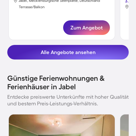
Jabel, Mecklenburgische Seenplatte, Deutschland
3.2
Jab
Terrasse/Balkon
Ter
Zum Angebot
Alle Angebote ansehen
Günstige Ferienwohnungen &
Ferienhäuser in Jabel
Entdecke preiswerte Unterkünfte mit hoher Qualität
und bestem Preis-Leistungs-Verhältnis.