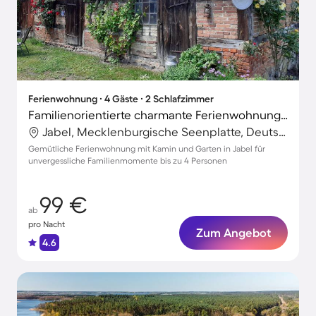
Ferienwohnung ∙ 4 Gäste ∙ 2 Schlafzimmer
Familienorientierte charmante Ferienwohnung mit Garten und Grill | Naturblick
Jabel, Mecklenburgische Seenplatte, Deutschland
Gemütliche Ferienwohnung mit Kamin und Garten in Jabel für
unvergessliche Familienmomente bis zu 4 Personen
99 €
ab
pro Nacht
Zum Angebot
4.6