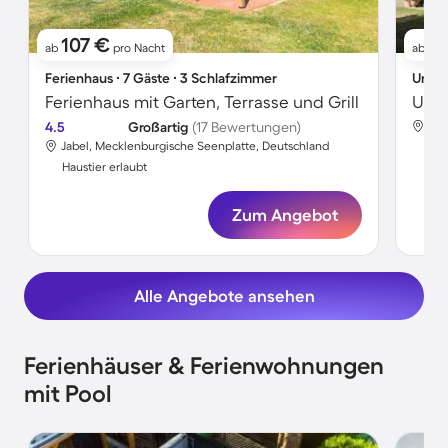
107 €
1
ab
pro Nacht
ab
Ferienhaus ∙ 7 Gäste ∙ 3 Schlafzimmer
Unter
Ferienhaus mit Garten, Terrasse und Grill
4.5
Großartig
(17 Bewertungen)
Jab
Jabel, Mecklenburgische Seenplatte, Deutschland
Hau
Haustier erlaubt
Zum Angebot
Alle Angebote ansehen
Ferienhäuser & Ferienwohnungen
mit Pool