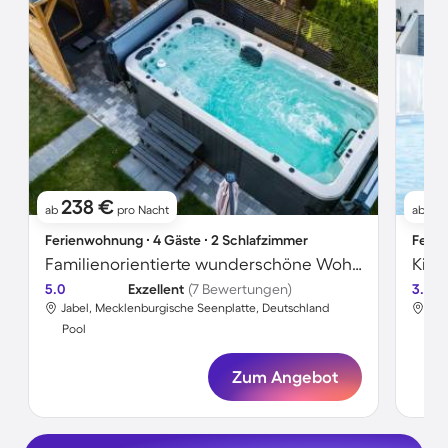
238 €
1
ab
pro Nacht
ab
Ferienwohnung ∙ 4 Gäste ∙ 2 Schlafzimmer
Ferie
Familienorientierte wunderschöne Wohnung mit Sauna, Garten und Whirlpool
5.0
Exzellent
(7 Bewertungen)
3.5
Jabel, Mecklenburgische Seenplatte, Deutschland
Jab
Pool
Poo
Zum Angebot