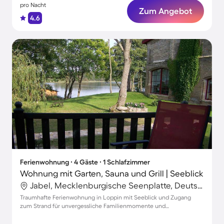
pro Nacht
Zum Angebot
4.6
Ferienwohnung ∙ 4 Gäste ∙ 1 Schlafzimmer
Wohnung mit Garten, Sauna und Grill | Seeblick
Jabel, Mecklenburgische Seenplatte, Deutschland
Traumhafte Ferienwohnung in Loppin mit Seeblick und Zugang
zum Strand für unvergessliche Familienmomente und
entspannende Wellnesszeiten