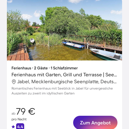
Ferienhaus ∙ 2 Gäste ∙ 1 Schlafzimmer
Ferienhaus mit Garten, Grill und Terrasse | Seeblick
Jabel, Mecklenburgische Seenplatte, Deutschland
Romantisches Ferienhaus mit Seeblick in Jabel für unvergessliche
Auszeiten zu zweit im idyllischen Garten
79 €
ab
pro Nacht
Zum Angebot
4.4