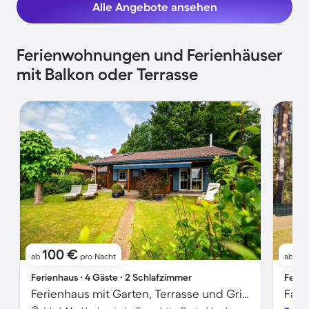
Alle Angebote ansehen
Ferienwohnungen und Ferienhäuser
mit Balkon oder Terrasse
100 €
1
ab
pro Nacht
ab
Ferienhaus ∙ 4 Gäste ∙ 2 Schlafzimmer
Ferie
Ferienhaus mit Garten, Terrasse und Grill | Seeblick