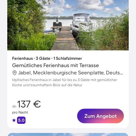
Ferienhaus ∙ 3 Gäste ∙ 1 Schlafzimmer
Gemütliches Ferienhaus mit Terrasse
Jabel, Mecklenburgische Seenplatte, Deutschland
Idyllisches Ferienhaus in Jabel für bis zu 3 Gäste mit gemütlicher
Küche und traumhaftem Blick auf die Natur
137 €
ab
pro Nacht
Zum Angebot
5.0