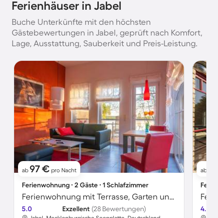
Ferienhäuser in Jabel
Buche Unterkünfte mit den höchsten
Gästebewertungen in Jabel, geprüft nach Komfort,
Lage, Ausstattung, Sauberkeit und Preis-Leistung.
97 €
6
ab
pro Nacht
ab
Ferienwohnung ∙ 2 Gäste ∙ 1 Schlafzimmer
Ferie
Ferienwohnung mit Terrasse, Garten und Grill | Seeblick
5.0
Exzellent
(28 Bewertungen)
4.8
Jabel, Mecklenburgische Seenplatte, Deutschland
Jab