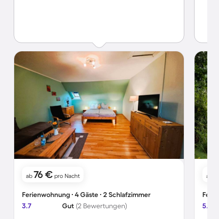
76 €
1
ab
pro Nacht
ab
Ferienwohnung ∙ 4 Gäste ∙ 2 Schlafzimmer
Ferie
3.7
Gut
(2 Bewertungen)
5.0