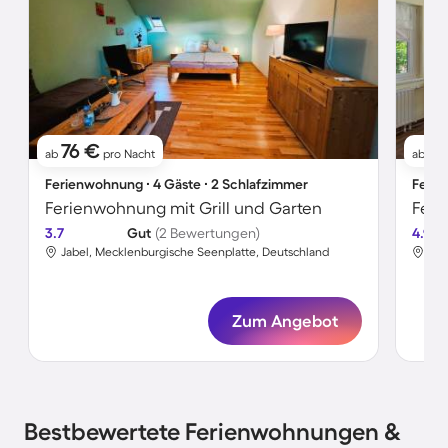
76 €
9
ab
pro Nacht
ab
Ferienwohnung ∙ 4 Gäste ∙ 2 Schlafzimmer
Ferie
Ferienwohnung mit Grill und Garten
3.7
Gut
(2 Bewertungen)
4.9
Jabel, Mecklenburgische Seenplatte, Deutschland
Jab
Zum Angebot
Bestbewertete Ferienwohnungen &