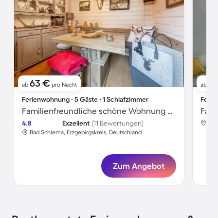
63 €
7
ab
pro Nacht
ab
Ferienwohnung ∙ 5 Gäste ∙ 1 Schlafzimmer
Ferie
Familienfreundliche schöne Wohnung mit Grill, Sauna und Garten
4.8
Exzellent
(11 Bewertungen)
Bad
Bad Schlema, Erzgebirgskreis, Deutschland
Zum Angebot