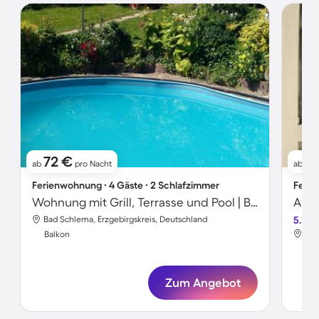
72 €
14
ab
pro Nacht
ab
Ferienwohnung ∙ 4 Gäste ∙ 2 Schlafzimmer
Ferie
Wohnung mit Grill, Terrasse und Pool | Bergblick
Apar
Bad Schlema, Erzgebirgskreis, Deutschland
5.0
Bad
Balkon
Bal
Zum Angebot