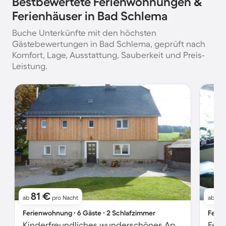
Bestbewertete Ferienwohnungen &
Ferienhäuser in Bad Schlema
Buche Unterkünfte mit den höchsten
Gästebewertungen in Bad Schlema, geprüft nach
Komfort, Lage, Ausstattung, Sauberkeit und Preis-
Leistung.
81 €
6
ab
pro Nacht
ab
Ferienwohnung ∙ 6 Gäste ∙ 2 Schlafzimmer
Ferie
Kinderfreundliches wunderschönes Apartment mit Garten und Grill