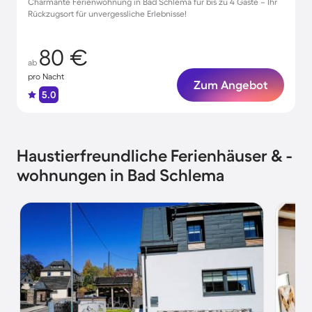
Charmante Ferienwohnung in Bad Schlema für bis zu 4 Gäste – Ihr
Rückzugsort für unvergessliche Erlebnisse!
80 €
ab
pro Nacht
Zum Angebot
5.0
Haustierfreundliche Ferienhäuser & -
wohnungen in Bad Schlema