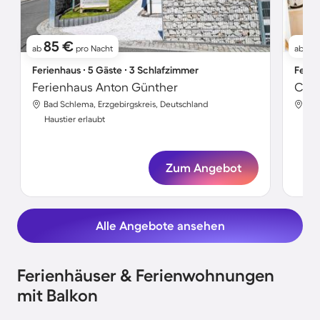
85 €
11
ab
pro Nacht
ab
Ferienhaus ∙ 5 Gäste ∙ 3 Schlafzimmer
Ferie
Ferienhaus Anton Günther
Bad Schlema, Erzgebirgskreis, Deutschland
Bad
Haustier erlaubt
Hau
Zum Angebot
Alle Angebote ansehen
Ferienhäuser & Ferienwohnungen
mit Balkon