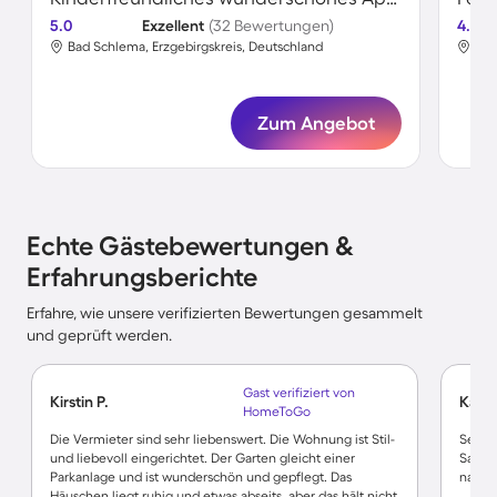
5.0
Exzellent
(32 Bewertungen)
4.8
Bad Schlema, Erzgebirgskreis, Deutschland
Bad
Zum Angebot
Echte Gästebewertungen &
Erfahrungsberichte
Erfahre, wie unsere verifizierten Bewertungen gesammelt
und geprüft werden.
Gast verifiziert von
Kirstin P.
Katri
HomeToGo
Die Vermieter sind sehr liebenswert. Die Wohnung ist Stil-
Sehr f
und liebevoll eingerichtet. Der Garten gleicht einer
Sauber
Parkanlage und ist wunderschön und gepflegt. Das
nach 
Häuschen liegt ruhig und etwas abseits, aber das hält nicht