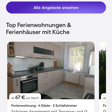
Alle Angebote ansehen
Top Ferienwohnungen &
Ferienhäuser mit Küche
67 €
5
ab
pro Nacht
ab
Ferienwohnung ∙ 4 Gäste ∙ 2 Schlafzimmer
Ferie
Schönes Apartment mit Terrasse und Grill | Gartenblick