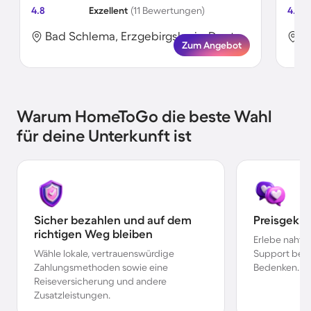
4.8
Exzellent
(11 Bewertungen)
4.9
Bad Schlema, Erzgebirgskreis, Deutschland
Zum Angebot
Warum HomeToGo die beste Wahl
für deine Unterkunft ist
Sicher bezahlen und auf dem
Preisgekr
richtigen Weg bleiben
Erlebe nahtl
Wähle lokale, vertrauenswürdige
Support bei 
Zahlungsmethoden sowie eine
Bedenken.
Reiseversicherung und andere
Zusatzleistungen.