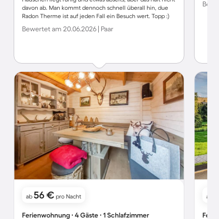
Bewer
davon ab. Man kommt dennoch schnell überall hin, due
Radon Therme ist auf jeden Fall ein Besuch wert. Topp :)
Bewertet am 20.06.2026 | Paar
56 €
1
ab
pro Nacht
ab
Ferienwohnung ∙ 4 Gäste ∙ 1 Schlafzimmer
Ferie