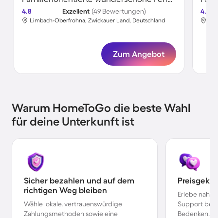
4.8
Exzellent
(49 Bewertungen)
4.8
Limbach-Oberfrohna, Zwickauer Land, Deutschland
Lim
Zum Angebot
Warum HomeToGo die beste Wahl
für deine Unterkunft ist
Sicher bezahlen und auf dem
Preisgekr
richtigen Weg bleiben
Erlebe nahtl
Wähle lokale, vertrauenswürdige
Support bei 
Zahlungsmethoden sowie eine
Bedenken.