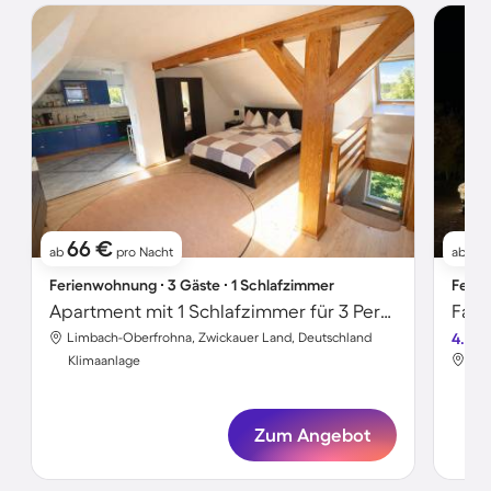
66 €
10
ab
pro Nacht
ab
Ferienwohnung ∙ 3 Gäste ∙ 1 Schlafzimmer
Ferie
Apartment mit 1 Schlafzimmer für 3 Personen
Limbach-Oberfrohna, Zwickauer Land, Deutschland
4.8
Lim
Klimaanlage
Kli
Zum Angebot