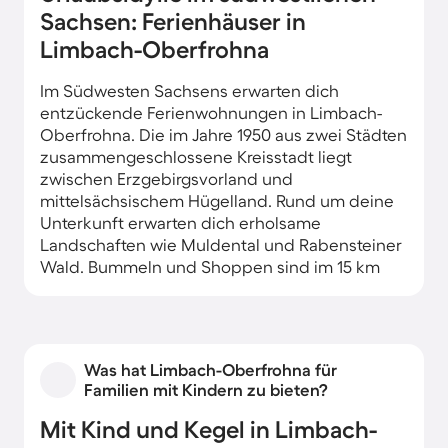
Sachsen: Ferienhäuser in
Limbach-Oberfrohna
Im Südwesten Sachsens erwarten dich
entzückende Ferienwohnungen in Limbach-
Oberfrohna. Die im Jahre 1950 aus zwei Städten
zusammengeschlossene Kreisstadt liegt
zwischen Erzgebirgsvorland und
mittelsächsischem Hügelland. Rund um deine
Unterkunft erwarten dich erholsame
Landschaften wie Muldental und Rabensteiner
Wald. Bummeln und Shoppen sind im 15 km
entfernten Chemnitz angesagt.
Im Stadtpark unweit deines Ferienhauses
schlenderst zu zwischen Rhododendren,
Was hat Limbach-Oberfrohna für
Schmetterlingswiesen sowie alten und
Familien mit Kindern zu bieten?
seltenen Bäumen an Dutzenden Teichen
vorbei. Nur wenige Minuten entfernt entdeckst
Mit Kind und Kegel in Limbach-
du das idyllische Naturschutzgebiet Limbacher