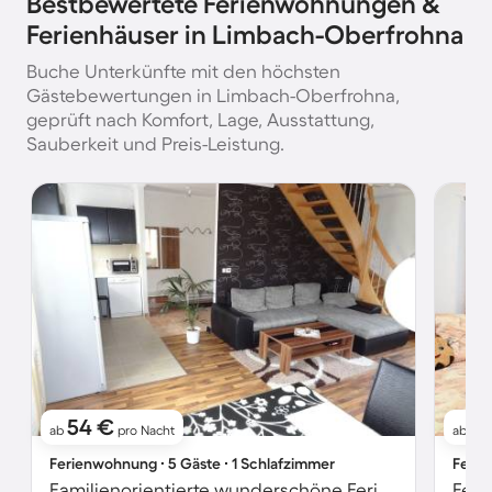
Bestbewertete Ferienwohnungen &
Ferienhäuser in Limbach-Oberfrohna
Buche Unterkünfte mit den höchsten
Gästebewertungen in Limbach-Oberfrohna,
geprüft nach Komfort, Lage, Ausstattung,
Sauberkeit und Preis-Leistung.
54 €
6
ab
pro Nacht
ab
Ferienwohnung ∙ 5 Gäste ∙ 1 Schlafzimmer
Ferie
Familienorientierte wunderschöne Ferienwohnung mit Grill und Garten
Feri