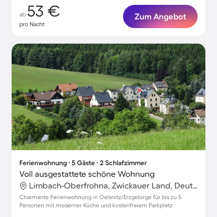
53 €
ab
Zum Angebot
pro Nacht
Ferienwohnung ∙ 5 Gäste ∙ 2 Schlafzimmer
Voll ausgestattete schöne Wohnung
Limbach-Oberfrohna, Zwickauer Land, Deutschland
Charmante Ferienwohnung in Oelsnitz/Erzgebirge für bis zu 5
Personen mit moderner Küche und kostenfreiem Parkplatz