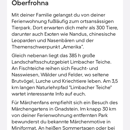
Oberfrohna
Teiche. Gehst du es sportlicher an, beschreite
einen der zig Wanderpfade um den Ort oder
Mit deiner Familie gelangst du von deiner
erkunde das facettenreiche Muldental zu Fuß
Ferienwohnung fußläufig zum ortsansässigen
oder per Rad. Vom sagenumwobenen
Tierpark. Dort erwarten dich mehr als 300 Tiere,
"Hauboldfelsen" erheischst du einen herrlichen
darunter auch Exoten wie Nandus, chinesische
Talblick.
Leoparden und Nasenbären und der
Themenschwerpunkt „Amerika“.
Gleich nebenan liegt das 385 h große
Landschaftsschutzgebiet Limbacher Teiche.
An Fischteiche reihen sich Feucht- und
Nasswiesen, Wälder und Felder, wo seltene
Brutvögel, Lurche und Kriechtiere leben. Am 3,5
km langen Naturlehrpfad "Limbacher Teiche"
wartet interessante Info auf euch.
Für Märchenfans empfiehlt sich ein Besuch des
Märchengartens in Gnadstein. Im knapp 30 km
von deiner Ferienwohnung entfernten Park
bewunderst du bekannte Märchenmotive in
Miniformat. An heißen Sommertagen oder bei