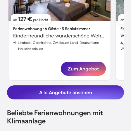
127 €
13
ab
pro Nacht
ab
Ferienwohnung ∙ 6 Gäste ∙ 3 Schlafzimmer
Ferie
Kinderfreundliche wunderschöne Wohnung | Stadtblick | Hunde erlaubt
Limbach-Oberfrohna, Zwickauer Land, Deutschland
4.5
Lim
Haustier erlaubt
Hau
Zum Angebot
Alle Angebote ansehen
Beliebte Ferienwohnungen mit
Klimaanlage