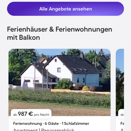
Alle Angebote ansehen
Ferienhäuser & Ferienwohnungen
mit Balkon
987 €
7
ab
pro Nacht
ab
Ferienwohnung ∙ 6 Gäste ∙ 1 Schlafzimmer
Ferie
Apartment | Panoramablick