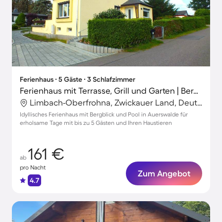
Ferienhaus ∙ 5 Gäste ∙ 3 Schlafzimmer
Ferienhaus mit Terrasse, Grill und Garten | Bergblick
Limbach-Oberfrohna, Zwickauer Land, Deutschland
Idyllisches Ferienhaus mit Bergblick und Pool in Auerswalde für
erholsame Tage mit bis zu 5 Gästen und Ihren Haustieren
161 €
ab
pro Nacht
Zum Angebot
4.7