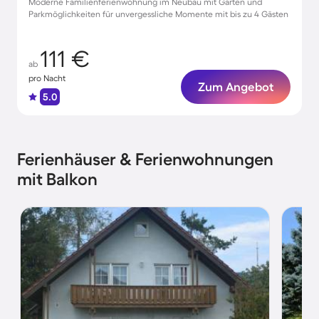
Moderne Familienferienwohnung im Neubau mit Garten und
Parkmöglichkeiten für unvergessliche Momente mit bis zu 4 Gästen
111 €
ab
pro Nacht
Zum Angebot
5.0
Ferienhäuser & Ferienwohnungen
mit Balkon