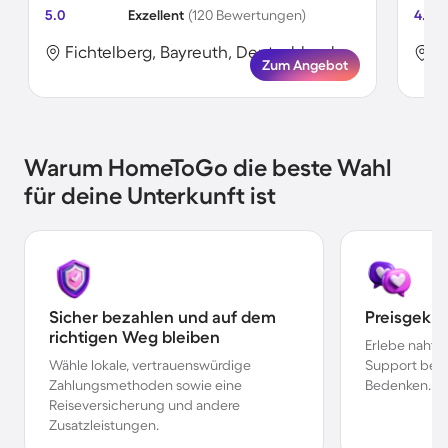
5.0
Exzellent
(120 Bewertungen)
4.3
Fichtelberg, Bayreuth, Deutschland
F
Zum Angebot
Warum HomeToGo die beste Wahl
für deine Unterkunft ist
Sicher bezahlen und auf dem
Preisgekr
richtigen Weg bleiben
Erlebe nahtl
Wähle lokale, vertrauenswürdige
Support bei 
Zahlungsmethoden sowie eine
Bedenken.
Reiseversicherung und andere
Zusatzleistungen.