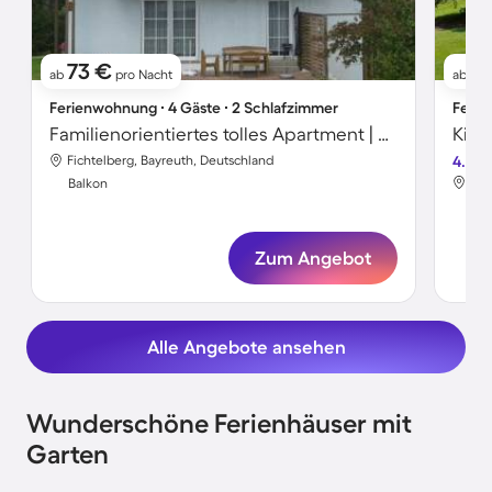
73 €
7
ab
pro Nacht
ab
Ferienwohnung ∙ 4 Gäste ∙ 2 Schlafzimmer
Ferie
Familienorientiertes tolles Apartment | Skifahren in der Nähe | Hunde erlaubt
Fichtelberg, Bayreuth, Deutschland
4.0
Fic
Balkon
Bal
Zum Angebot
Alle Angebote ansehen
Wunderschöne Ferienhäuser mit
Garten