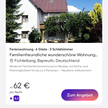
Ferienwohnung ∙ 6 Gäste ∙ 3 Schlafzimmer
Familienfreundliche wunderschöne Wohnung mit Terrasse, Garten und Grill | Perfekt für die Arbeit von Zuhause | Haustiere erlaubt
Fichtelberg, Bayreuth, Deutschland
Moderne Familienferienwohnung im Neubau mit Küche und
Parkmöglichkeit für bis zu 6 Personen – Haustiere willkommen!
62 €
ab
pro Nacht
Zum Angebot
4.1