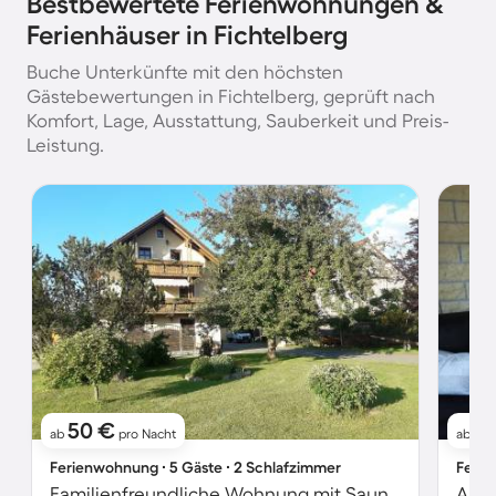
Bestbewertete Ferienwohnungen &
Ferienhäuser in Fichtelberg
Buche Unterkünfte mit den höchsten
Gästebewertungen in Fichtelberg, geprüft nach
Komfort, Lage, Ausstattung, Sauberkeit und Preis-
Leistung.
50 €
4
ab
pro Nacht
ab
Ferienwohnung ∙ 5 Gäste ∙ 2 Schlafzimmer
Ferie
Familienfreundliche Wohnung mit Sauna und Grill