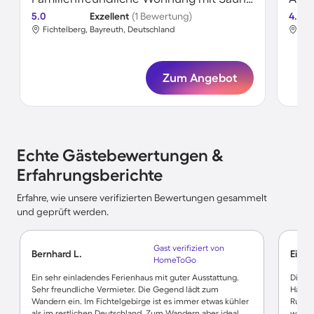
5.0
Exzellent
(1 Bewertung)
4.8
Fichtelberg, Bayreuth, Deutschland
Fic
Zum Angebot
Echte Gästebewertungen &
Erfahrungsberichte
Erfahre, wie unsere verifizierten Bewertungen gesammelt
und geprüft werden.
Gast verifiziert von
Bernhard L.
Eilee
HomeToGo
Ein sehr einladendes Ferienhaus mit guter Ausstattung.
Diese
Sehr freundliche Vermieter. Die Gegend lädt zum
Häusch
Wandern ein. Im Fichtelgebirge ist es immer etwas kühler
Ruhe s
als im restlichen Deutschland. Zum Wandern aber ideal.
waren