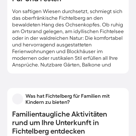
Von saftigen Wiesen durchsetzt, schmiegt sich
das oberfränkische Fichtelberg an den
bewaldeten Hang des Ochsenkopfes. Ob ruhig
am Ortsrand gelegen, am idyllischen Fichtelsee
oder in der waldreichen Natur: Die komfortabel
und hervorragend ausgestatteten
Ferienwohnungen und Blockhäuser im
modernen oder rustikalen Stil erfüllen all Ihre
Ansprüche. Nutzbare Gärten, Balkone und
Terrassen sorgen für erholsame
Urlaubsstunden. Die charmante Gemeinde
Fichtelberg, die im Ambiente altehrwürdiger
Gebäude aus dem 18. Jhd, der barocken
Was hat Fichtelberg für Familien mit
Bergamtskirche und der historischen Glashütte
Kindern zu bieten?
zum Bummeln einlädt, ist im Winter ein
beliebtes Ski-Zentrum.
Familientaugliche Aktivitäten
rund um Ihre Unterkunft in
Fichtelberg entdecken