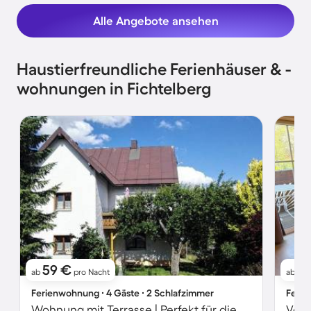
Alle Angebote ansehen
Haustierfreundliche Ferienhäuser & -
wohnungen in Fichtelberg
59 €
11
ab
pro Nacht
ab
Ferienwohnung ∙ 4 Gäste ∙ 2 Schlafzimmer
Ferie
Wohnung mit Terrasse | Perfekt für die Arbeit von Zuhause