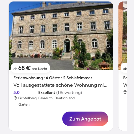
68 €
6
ab
pro Nacht
ab
Ferienwohnung ∙ 4 Gäste ∙ 2 Schlafzimmer
Ferie
Voll ausgestattete schöne Wohnung mit Garten | Panoramablick
5.0
Exzellent
(1 Bewertung)
Fic
Fichtelberg, Bayreuth, Deutschland
Gar
Garten
Zum Angebot