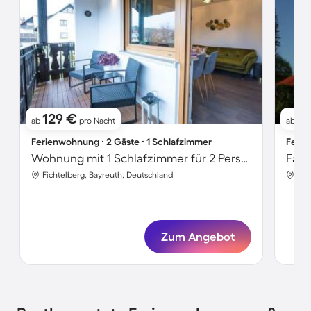
129 €
9
ab
pro Nacht
ab
Ferienwohnung ∙ 2 Gäste ∙ 1 Schlafzimmer
Ferie
Wohnung mit 1 Schlafzimmer für 2 Personen
Fichtelberg, Bayreuth, Deutschland
Fic
Zum Angebot