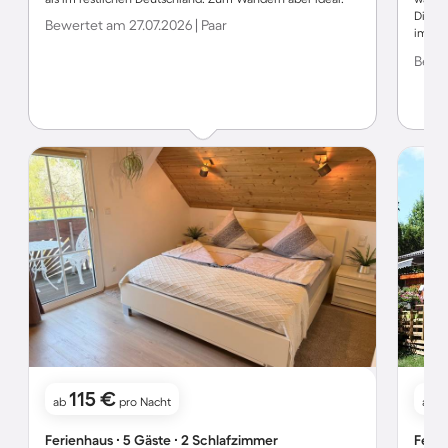
Die Fa
Bewertet am 27.07.2026 | Paar
immer 
wunde
Bewer
115 €
ab
pro Nacht
ab
Ferienhaus ∙ 5 Gäste ∙ 2 Schlafzimmer
Ferie