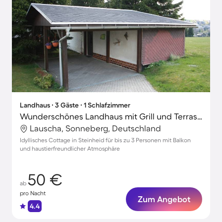
Landhaus ∙ 3 Gäste ∙ 1 Schlafzimmer
Wunderschönes Landhaus mit Grill und Terrasse | Hunde erlaubt
Lauscha, Sonneberg, Deutschland
Idyllisches Cottage in Steinheid für bis zu 3 Personen mit Balkon
und haustierfreundlicher Atmosphäre
50 €
ab
pro Nacht
Zum Angebot
4.4