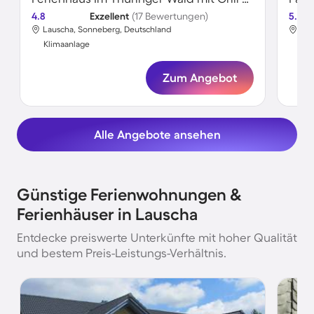
4.8
Exzellent
(17 Bewertungen)
5.0
Lauscha, Sonneberg, Deutschland
Lau
Klimaanlage
Kli
Zum Angebot
Alle Angebote ansehen
Günstige Ferienwohnungen &
Ferienhäuser in Lauscha
Entdecke preiswerte Unterkünfte mit hoher Qualität
und bestem Preis-Leistungs-Verhältnis.