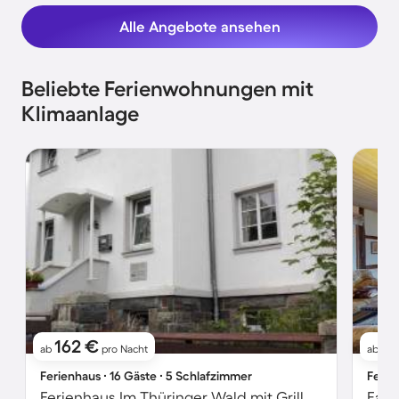
Alle Angebote ansehen
Beliebte Ferienwohnungen mit
Klimaanlage
162 €
1
ab
pro Nacht
ab
Ferienhaus ∙ 16 Gäste ∙ 5 Schlafzimmer
Ferie
Ferienhaus Im Thüringer Wald mit Grill und Garten