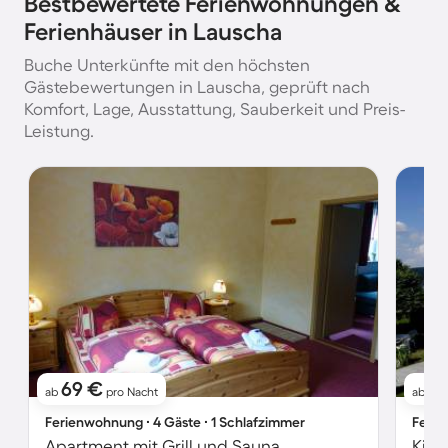
Bestbewertete Ferienwohnungen &
Ferienhäuser in Lauscha
Buche Unterkünfte mit den höchsten
Gästebewertungen in Lauscha, geprüft nach
Komfort, Lage, Ausstattung, Sauberkeit und Preis-
Leistung.
69 €
7
ab
pro Nacht
ab
Ferienwohnung ∙ 4 Gäste ∙ 1 Schlafzimmer
Ferie
Apartment mit Grill und Sauna