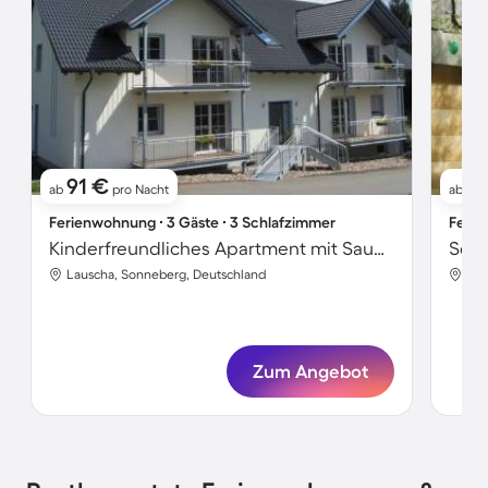
91 €
6
ab
pro Nacht
ab
Ferienwohnung ∙ 3 Gäste ∙ 3 Schlafzimmer
Ferie
Kinderfreundliches Apartment mit Sauna und Garten | Bergblick | Haustierfreundlich
Schö
Lauscha, Sonneberg, Deutschland
Lau
Zum Angebot