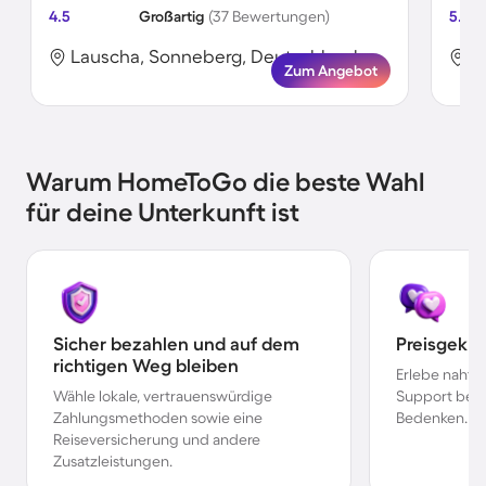
4.5
Großartig
(37 Bewertungen)
5.0
Lauscha, Sonneberg, Deutschland
L
Zum Angebot
Warum HomeToGo die beste Wahl
für deine Unterkunft ist
Sicher bezahlen und auf dem
Preisgekr
richtigen Weg bleiben
Erlebe nahtl
Wähle lokale, vertrauenswürdige
Support bei 
Zahlungsmethoden sowie eine
Bedenken.
Reiseversicherung und andere
Zusatzleistungen.