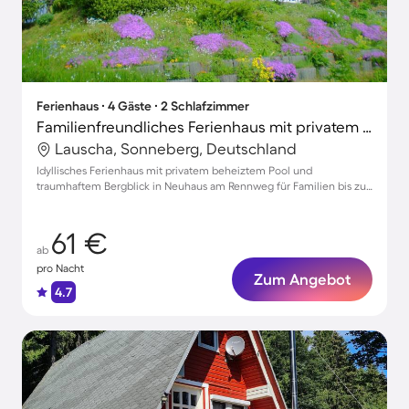
Ferienhaus ∙ 4 Gäste ∙ 2 Schlafzimmer
Familienfreundliches Ferienhaus mit privatem Pool, Garten und Grill | Bergblick
Lauscha, Sonneberg, Deutschland
Idyllisches Ferienhaus mit privatem beheiztem Pool und
traumhaftem Bergblick in Neuhaus am Rennweg für Familien bis zu
4 Personen
61 €
ab
pro Nacht
Zum Angebot
4.7