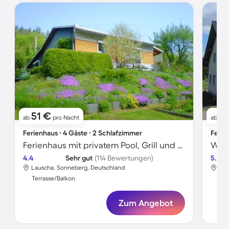
51 €
7
ab
pro Nacht
ab
Ferienhaus ∙ 4 Gäste ∙ 2 Schlafzimmer
Ferie
Ferienhaus mit privatem Pool, Grill und Terrasse | Bergblick
4.4
Sehr gut
(114 Bewertungen)
5.0
Lauscha, Sonneberg, Deutschland
Lau
Terrasse/Balkon
Ter
Zum Angebot