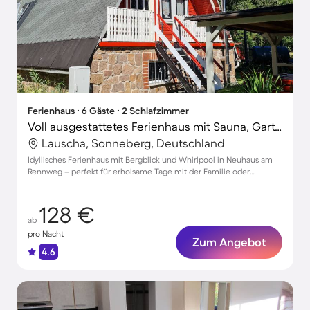
Ferienhaus ∙ 6 Gäste ∙ 2 Schlafzimmer
Voll ausgestattetes Ferienhaus mit Sauna, Garten und Grill | Bergblick | Ideal für Homeoffice | Haustiere sind willkommen
Lauscha, Sonneberg, Deutschland
Idyllisches Ferienhaus mit Bergblick und Whirlpool in Neuhaus am
Rennweg – perfekt für erholsame Tage mit der Familie oder
Freunden
128 €
ab
pro Nacht
Zum Angebot
4.6