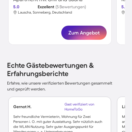
5.0
Exzellent
(5 Bewertungen)
5.0
Lauscha, Sonneberg, Deutschland
Lau
Zum Angebot
Echte Gästebewertungen &
Erfahrungsberichte
Erfahre, wie unsere verifizierten Bewertungen gesammelt
und geprüft werden.
Gast verifiziert von
Gernot H.
Lisa F
HomeToGo
Sehr freundliche Vermieterin, Wohnung für Zwei
Mega, 
Personen i. O. mit guter Ausstattung. Sehr nützlich auch
anspre
die WLAN-Nutzung. Sehr guter Ausgangspunkt für
Massa
Wanderungen u. a. Unternehmungen.
sind, 