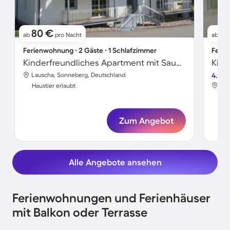
80 €
11
ab
pro Nacht
ab
Ferienwohnung ∙ 2 Gäste ∙ 1 Schlafzimmer
Ferie
Kinderfreundliches Apartment mit Sauna und Garten | Bergblick | Haustierfreundlich
Lauscha, Sonneberg, Deutschland
4.0
Lau
Haustier erlaubt
Hau
Zum Angebot
Alle Angebote ansehen
Ferienwohnungen und Ferienhäuser
mit Balkon oder Terrasse