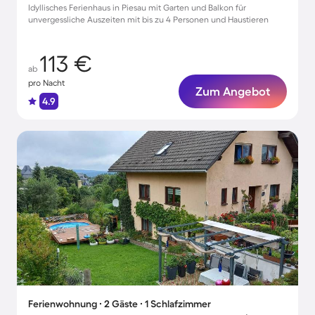
Idyllisches Ferienhaus in Piesau mit Garten und Balkon für
unvergessliche Auszeiten mit bis zu 4 Personen und Haustieren
113 €
ab
pro Nacht
Zum Angebot
4.9
Ferienwohnung ∙ 2 Gäste ∙ 1 Schlafzimmer