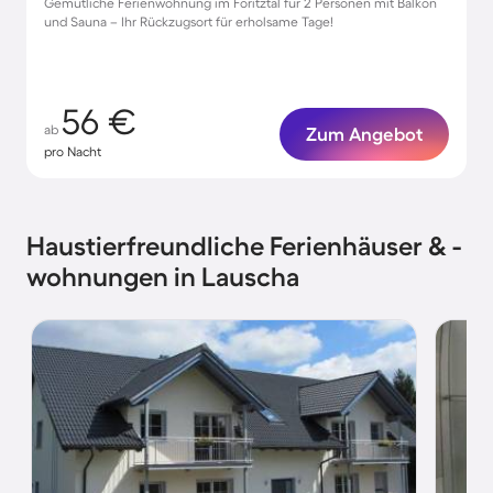
Gemütliche Ferienwohnung im Föritztal für 2 Personen mit Balkon
und Sauna – Ihr Rückzugsort für erholsame Tage!
56 €
ab
Zum Angebot
pro Nacht
Haustierfreundliche Ferienhäuser & -
wohnungen in Lauscha