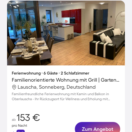
Ferienwohnung ∙ 6 Gäste ∙ 2 Schlafzimmer
Familienorientierte Wohnung mit Grill | Gartenblick | Hunde erlaubt
Lauscha, Sonneberg, Deutschland
Familienfreundliche Ferienwohnung mit Kamin und Balkon in
Oberlauscha - Ihr Rückzugsort für Wellness und Erholung mit
Haustieren willkommen
153 €
ab
pro Nacht
Zum Angebot