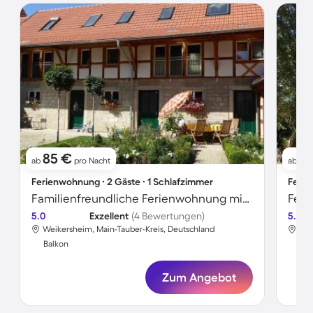
85 €
10
ab
pro Nacht
ab
Ferienwohnung ∙ 2 Gäste ∙ 1 Schlafzimmer
Ferie
Familienfreundliche Ferienwohnung mit Terrasse, Grill und Garten
Feri
5.0
Exzellent
(4 Bewertungen)
5.0
Weikersheim, Main-Tauber-Kreis, Deutschland
Wei
Balkon
Bal
Zum Angebot