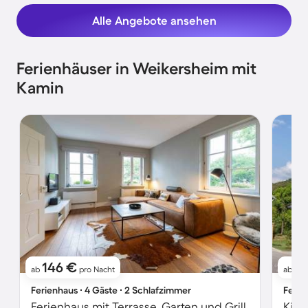
Alle Angebote ansehen
Ferienhäuser in Weikersheim mit
Kamin
146 €
2
ab
pro Nacht
ab
Ferienhaus ∙ 4 Gäste ∙ 2 Schlafzimmer
Ferie
Ferienhaus mit Terrasse, Garten und Grill