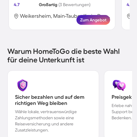
4.7
Großartig
(3 Bewertungen)
4.7
Weikersheim, Main-Tauber-Kreis, Deutschland
Zum Angebot
Warum HomeToGo die beste Wahl
für deine Unterkunft ist
Sicher bezahlen und auf dem
Preisgekr
richtigen Weg bleiben
Erlebe nahtl
Wähle lokale, vertrauenswürdige
Support bei 
Zahlungsmethoden sowie eine
Bedenken.
Reiseversicherung und andere
Zusatzleistungen.