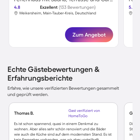
4.8
Exzellent
(133 Bewertungen)
5.0
Weikersheim, Main-Tauber-Kreis, Deutschland
Wei
Zum Angebot
Echte Gästebewertungen &
Erfahrungsberichte
Erfahre, wie unsere verifizierten Bewertungen gesammelt
und geprüft werden.
Gast verifiziert von
Thomas B.
Gerha
HomeToGo
Es ist schon spannend, quasi in einem Denkmal zu
Die Ru
wohnen. Aber alles sehr schön renoviert und die Bäder
Straße
wie auch die Küche sind auf dem modernsten Stand. Es ist
intere
kein Fernseher vorhanden, was wir aber vorteilhaft