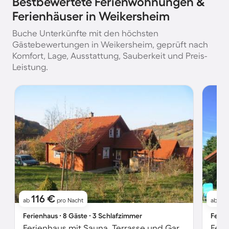
Bestbewertete Ferienwohnungen &
Ferienhäuser in Weikersheim
Buche Unterkünfte mit den höchsten
Gästebewertungen in Weikersheim, geprüft nach
Komfort, Lage, Ausstattung, Sauberkeit und Preis-
Leistung.
116 €
1
ab
pro Nacht
ab
Ferienhaus ∙ 8 Gäste ∙ 3 Schlafzimmer
Ferie
Ferienhaus mit Sauna, Terrasse und Garten
Feri