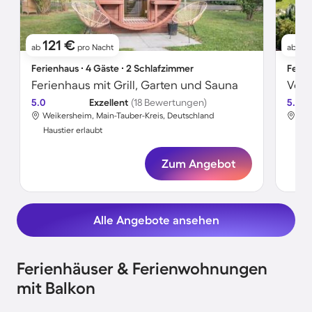
121 €
1
ab
pro Nacht
ab
Ferienhaus ∙ 4 Gäste ∙ 2 Schlafzimmer
Ferie
Ferienhaus mit Grill, Garten und Sauna
5.0
Exzellent
(18 Bewertungen)
5.0
Weikersheim, Main-Tauber-Kreis, Deutschland
Wei
Haustier erlaubt
Hau
Zum Angebot
Alle Angebote ansehen
Ferienhäuser & Ferienwohnungen
mit Balkon