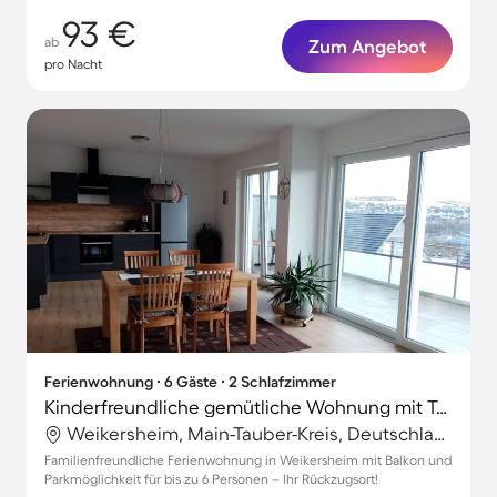
93 €
ab
Zum Angebot
pro Nacht
Ferienwohnung ∙ 6 Gäste ∙ 2 Schlafzimmer
Kinderfreundliche gemütliche Wohnung mit Terrasse
Weikersheim, Main-Tauber-Kreis, Deutschland
Familienfreundliche Ferienwohnung in Weikersheim mit Balkon und
Parkmöglichkeit für bis zu 6 Personen – Ihr Rückzugsort!