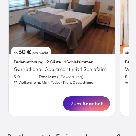
60 €
8
ab
pro Nacht
ab
Ferienwohnung ∙ 2 Gäste ∙ 1 Schlafzimmer
Ferie
Gemütliches Apartment mit 1 Schlafzimmer für 2 Personen
Wohn
5.0
Exzellent
(1 Bewertung)
5.0
Weikersheim, Main-Tauber-Kreis, Deutschland
Wei
Zum Angebot