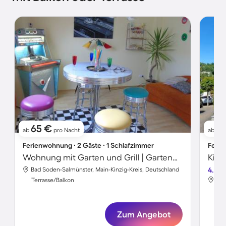
65 €
6
ab
pro Nacht
ab
Ferienwohnung ∙ 2 Gäste ∙ 1 Schlafzimmer
Ferie
Wohnung mit Garten und Grill | Gartenblick
Bad Soden-Salmünster, Main-Kinzig-Kreis, Deutschland
4.8
Bad
Terrasse/Balkon
Ter
Zum Angebot