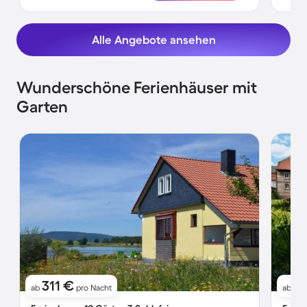
Alle Angebote ansehen
Wunderschöne Ferienhäuser mit
Garten
311 €
4
ab
pro Nacht
ab