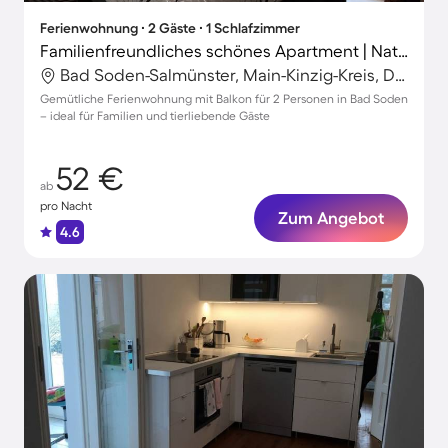
Ferienwohnung ∙ 2 Gäste ∙ 1 Schlafzimmer
Familienfreundliches schönes Apartment | Naturblick | Ideal für Homeoffice | Hunde erlaubt
Bad Soden-Salmünster, Main-Kinzig-Kreis, Deutschland
Gemütliche Ferienwohnung mit Balkon für 2 Personen in Bad Soden
– ideal für Familien und tierliebende Gäste
52 €
ab
pro Nacht
Zum Angebot
4.6