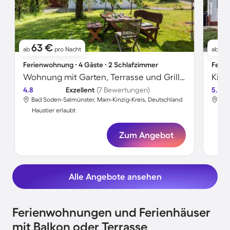
63 €
11
ab
pro Nacht
ab
Ferienwohnung ∙ 4 Gäste ∙ 2 Schlafzimmer
Ferie
Wohnung mit Garten, Terrasse und Grill | Gartenblick
4.8
Exzellent
(7 Bewertungen)
5.0
Bad Soden-Salmünster, Main-Kinzig-Kreis, Deutschland
Bad
Haustier erlaubt
Hau
Zum Angebot
Alle Angebote ansehen
Ferienwohnungen und Ferienhäuser
mit Balkon oder Terrasse