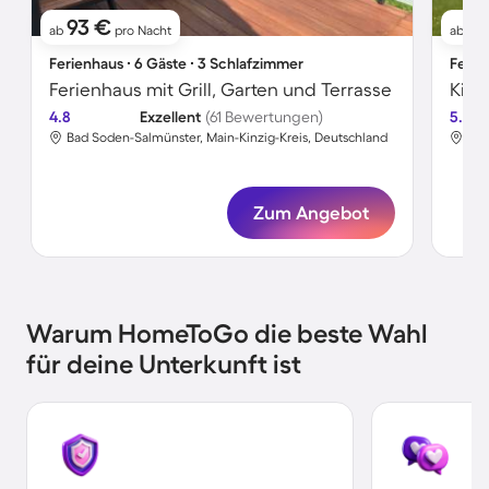
93 €
9
ab
pro Nacht
ab
Ferienhaus ∙ 6 Gäste ∙ 3 Schlafzimmer
Ferie
Ferienhaus mit Grill, Garten und Terrasse
4.8
Exzellent
(61 Bewertungen)
5.0
Bad Soden-Salmünster, Main-Kinzig-Kreis, Deutschland
Bad
Zum Angebot
Warum HomeToGo die beste Wahl
für deine Unterkunft ist