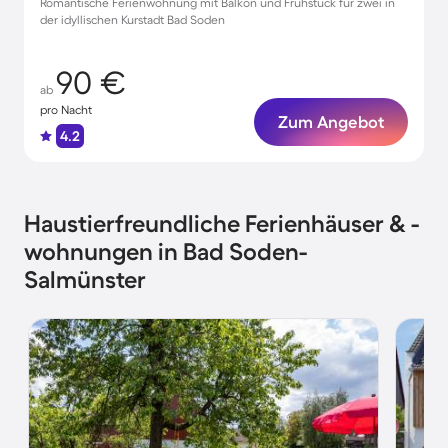
Romantische Ferienwohnung mit Balkon und Frühstück für zwei in
der idyllischen Kurstadt Bad Soden
90 €
ab
pro Nacht
Zum Angebot
4.2
Haustierfreundliche Ferienhäuser & -
wohnungen in Bad Soden-
Salmünster