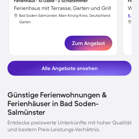
Ferienhaus ∙ 10 Gäste ∙ 3 Schlafzimmer
Ferie
Ferienhaus mit Terrasse, Garten und Grill
Bad Soden-Salmünster, Main-Kinzig-Kreis, Deutschland
5.0
Bad
Garten
Gar
Zum Angebot
Alle Angebote ansehen
Günstige Ferienwohnungen &
Ferienhäuser in Bad Soden-
Salmünster
Entdecke preiswerte Unterkünfte mit hoher Qualität
und bestem Preis-Leistungs-Verhältnis.