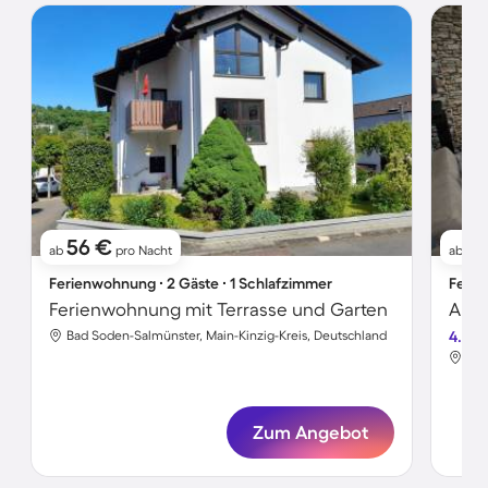
56 €
11
ab
pro Nacht
ab
Ferienwohnung ∙ 2 Gäste ∙ 1 Schlafzimmer
Ferie
Ferienwohnung mit Terrasse und Garten
Bad Soden-Salmünster, Main-Kinzig-Kreis, Deutschland
4.0
Bad
Zum Angebot