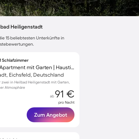
bad Heiligenstadt
ie 15 beliebtesten Unterkünfte in
Gästebewertungen.
 1 Schlafzimmer
Familienfreundliches Apartment mit Garten | Haustierfreundlich
adt, Eichsfeld, Deutschland
zwei in Heilbad Heiligenstadt mit Garten,
her Atmosphäre
91 €
ab
pro Nacht
Zum Angebot