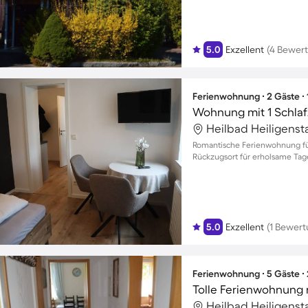
5.0
Exzellent
(4 Bewer
Ferienwohnung ∙ 2 Gäste ∙
Wohnung mit 1 Schlaf
Heilbad Heiligenst
Romantische Ferienwohnung für
Rückzugsort für erholsame Tag
5.0
Exzellent
(1 Bewert
Ferienwohnung ∙ 5 Gäste ∙
Heilbad Heiligenst