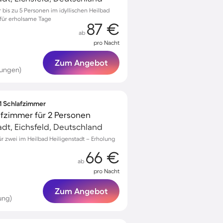
bis zu 5 Personen im idyllischen Heilbad
t für erholsame Tage
87 €
ab
pro Nacht
Zum Angebot
tungen)
 1 Schlafzimmer
afzimmer für 2 Personen
adt, Eichsfeld, Deutschland
 zwei im Heilbad Heiligenstadt – Erholung
66 €
ab
pro Nacht
Zum Angebot
ung)