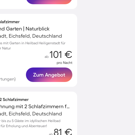
chlafzimmer
nd Garten | Naturblick
adt, Eichsfeld, Deutschland
s mit Garten in Heilbad Heiligenstadt für
r Natur
101 €
ab
pro Nacht
Zum Angebot
rtungen)
 2 Schlafzimmer
Gemütliche Ferienwohnung mit 2 Schlafzimmern für 5 Personen
adt, Eichsfeld, Deutschland
is zu 5 Gäste im idyllischen Heilbad
t für Erholung und Abenteuer!
81 €
ab