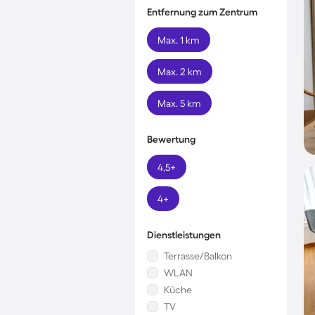
Entfernung zum Zentrum
Max. 1 km
Max. 2 km
Max. 5 km
Bewertung
4,5+
4+
Dienstleistungen
Terrasse/Balkon
WLAN
Küche
TV