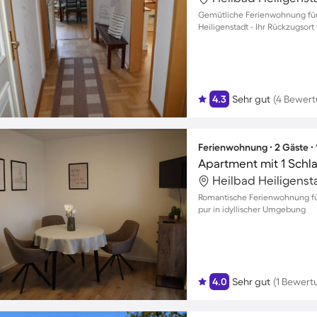
Gemütliche Ferienwohnung für 
Heiligenstadt - Ihr Rückzugsor
4.3
Sehr gut
(4 Bewer
Ferienwohnung ∙ 2 Gäste ∙
Apartment mit 1 Schl
Heilbad Heiligenst
Romantische Ferienwohnung für
pur in idyllischer Umgebung
4.0
Sehr gut
(1 Bewert