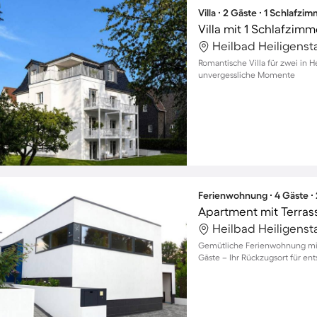
Villa ∙ 2 Gäste ∙ 1 Schlafzi
Villa mit 1 Schlafzim
Heilbad Heiligenst
Romantische Villa für zwei in H
unvergessliche Momente
Ferienwohnung ∙ 4 Gäste ∙
Apartment mit Terras
Heilbad Heiligenst
Gemütliche Ferienwohnung mit K
Gäste – Ihr Rückzugsort für en