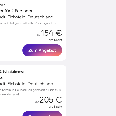
mmer
mer für 2 Personen
adt, Eichsfeld, Deutschland
eilbad Heiligenstadt – Ihr Rückzugsort für
154 €
ab
pro Nacht
Zum Angebot
 2 Schlafzimmer
se
adt, Eichsfeld, Deutschland
amin in Heilbad Heiligenstadt für bis zu 4
tspannte Tage!
205 €
ab
pro Nacht