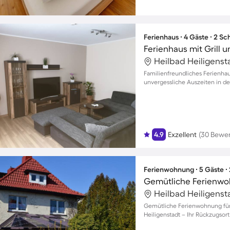
Ferienhaus ∙ 4 Gäste ∙ 2 S
Ferienhaus mit Grill u
Heilbad Heiligenst
Familienfreundliches Ferienhau
unvergessliche Auszeiten in de
4.9
Exzellent
(30 Bewe
Ferienwohnung ∙ 5 Gäste ∙
Heilbad Heiligenst
Gemütliche Ferienwohnung für b
Heiligenstadt – Ihr Rückzugsor