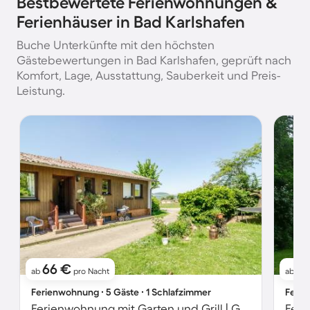
Bestbewertete Ferienwohnungen &
Ferienhäuser in Bad Karlshafen
Buche Unterkünfte mit den höchsten
Gästebewertungen in Bad Karlshafen, geprüft nach
Komfort, Lage, Ausstattung, Sauberkeit und Preis-
Leistung.
66 €
2
ab
pro Nacht
ab
Ferienwohnung ∙ 5 Gäste ∙ 1 Schlafzimmer
Ferie
Ferienwohnung mit Garten und Grill | Gartenblick
Feri