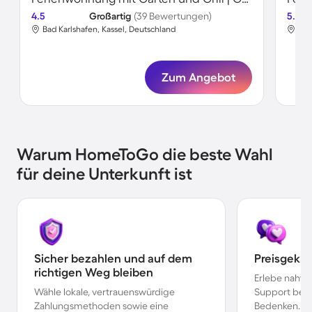
4.5
Großartig
(39 Bewertungen)
5.0
Bad Karlshafen, Kassel, Deutschland
Bad
Zum Angebot
Warum HomeToGo die beste Wahl
für deine Unterkunft ist
Sicher bezahlen und auf dem
Preisgekr
richtigen Weg bleiben
Erlebe nahtl
Wähle lokale, vertrauenswürdige
Support bei 
Zahlungsmethoden sowie eine
Bedenken.