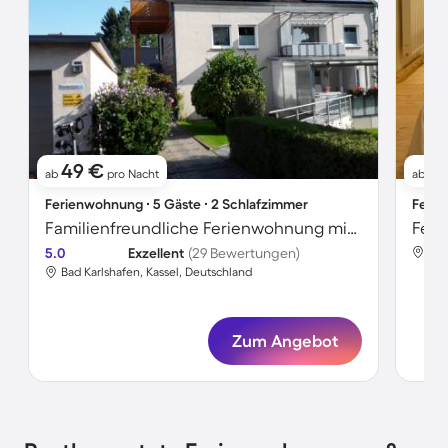
49 €
11
ab
pro Nacht
ab
Ferienwohnung ∙ 5 Gäste ∙ 2 Schlafzimmer
Ferie
Familienfreundliche Ferienwohnung mit Grill und Terrasse
5.0
Exzellent
(29 Bewertungen)
Bad
Bad Karlshafen, Kassel, Deutschland
Zum Angebot