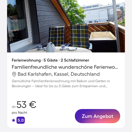
Ferienwohnung ∙ 5 Gäste ∙ 2 Schlafzimmer
Familienfreundliche wunderschöne Ferienwohnung mit Grill und Garten | Panoramablick
Bad Karlshafen, Kassel, Deutschland
Gemütliche Familienferienwohnung mit Balkon und Garten in
Beverungen – Ideal für bis zu 5 Gäste zum Entspannen und
Genießen
53 €
ab
pro Nacht
Zum Angebot
5.0