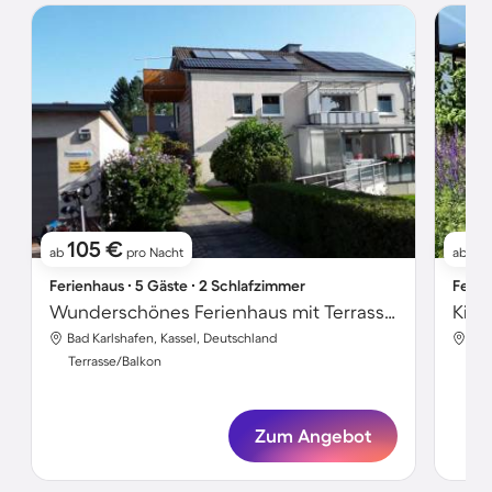
105 €
9
ab
pro Nacht
ab
Ferienhaus ∙ 5 Gäste ∙ 2 Schlafzimmer
Ferie
Wunderschönes Ferienhaus mit Terrasse, Grill und Garten
Bad Karlshafen, Kassel, Deutschland
Bad
Terrasse/Balkon
Ter
Zum Angebot