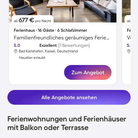
677 €
2
ab
pro Nacht
ab
Ferienhaus ∙ 16 Gäste ∙ 6 Schlafzimmer
Ferie
Familienfreundliches geräumiges Ferienhaus mit Garten, Terrasse und Grill | Gartenblick | Haustierfreundlich
5.0
Exzellent
(7 Bewertungen)
5.0
Bad Karlshafen, Kassel, Deutschland
Bad
Haustier erlaubt
Hau
Zum Angebot
Alle Angebote ansehen
Ferienwohnungen und Ferienhäuser
mit Balkon oder Terrasse