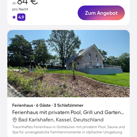
84 €
ab
pro Nacht
Zum Angebot
4.9
Ferienhaus ∙ 6 Gäste ∙ 3 Schlafzimmer
Ferienhaus mit privatem Pool, Grill und Garten | Naturblick
Bad Karlshafen, Kassel, Deutschland
Traumhaftes Ferienhaus in Gottsbüren mit privatem Pool, Sauna und
Spa für unvergessliche Familienmomente in idyllischer Umgebung