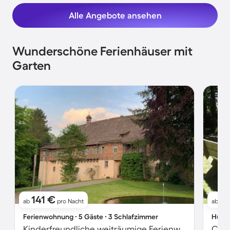
Alle Angebote ansehen
Wunderschöne Ferienhäuser mit
Garten
141 €
11
ab
pro Nacht
ab
Ferienwohnung ∙ 5 Gäste ∙ 3 Schlafzimmer
Hütte
Kinderfreundliche weiträumige Ferienwohnung mit Garten | Naturblick
Chal