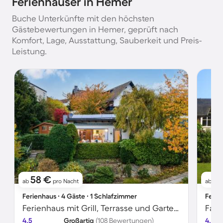
Ferienhäuser in Hemer
Buche Unterkünfte mit den höchsten
Gästebewertungen in Hemer, geprüft nach
Komfort, Lage, Ausstattung, Sauberkeit und Preis-
Leistung.
58 €
21
ab
pro Nacht
ab
Ferienhaus ∙ 4 Gäste ∙ 1 Schlafzimmer
Ferie
Ferienhaus mit Grill, Terrasse und Garten | Meerblick
4.5
Großartig
(108 Bewertungen)
4.8