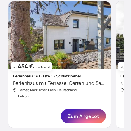
454 €
1
ab
pro Nacht
ab
Ferienhaus ∙ 6 Gäste ∙ 3 Schlafzimmer
Ferie
Ferienhaus mit Terrasse, Garten und Sauna
Hemer, Märkischer Kreis, Deutschland
Hem
Balkon
Bal
Zum Angebot