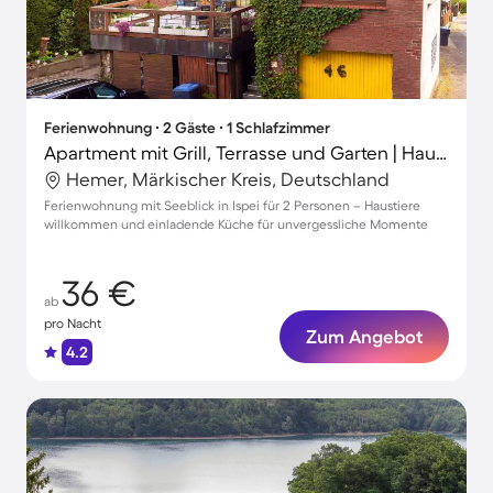
Ferienwohnung ∙ 2 Gäste ∙ 1 Schlafzimmer
Apartment mit Grill, Terrasse und Garten | Haustierfreundlich
Hemer, Märkischer Kreis, Deutschland
Ferienwohnung mit Seeblick in Ispei für 2 Personen – Haustiere
willkommen und einladende Küche für unvergessliche Momente
36 €
ab
pro Nacht
Zum Angebot
4.2