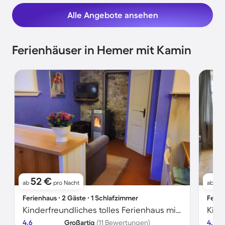
Alle Angebote ansehen
Ferienhäuser in Hemer mit Kamin
52 €
1
ab
pro Nacht
ab
Ferienhaus ∙ 2 Gäste ∙ 1 Schlafzimmer
Ferie
Kinderfreundliches tolles Ferienhaus mit Garten | Naturblick | Hunde erlaubt
4.6
Großartig
(11 Bewertungen)
4.3