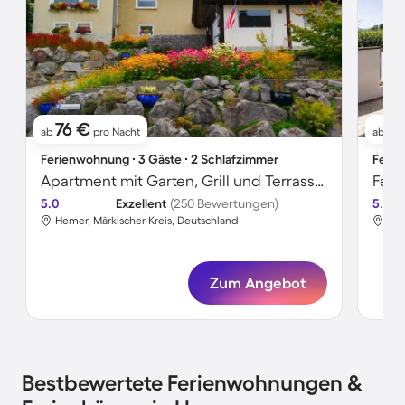
76 €
8
ab
pro Nacht
ab
Ferienwohnung ∙ 3 Gäste ∙ 2 Schlafzimmer
Ferie
Apartment mit Garten, Grill und Terrasse | Gartenblick
5.0
Exzellent
(250 Bewertungen)
5.0
Hemer, Märkischer Kreis, Deutschland
Hem
Zum Angebot
Bestbewertete Ferienwohnungen &