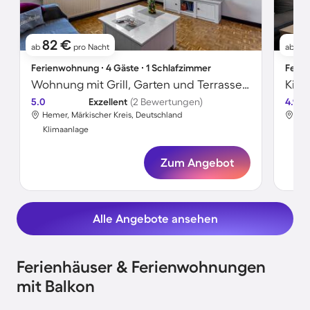
82 €
1
ab
pro Nacht
ab
Ferienwohnung ∙ 4 Gäste ∙ 1 Schlafzimmer
Ferie
Wohnung mit Grill, Garten und Terrasse | Gartenblick
5.0
Exzellent
(2 Bewertungen)
4.9
Hemer, Märkischer Kreis, Deutschland
Hem
Klimaanlage
Kli
Zum Angebot
Alle Angebote ansehen
Ferienhäuser & Ferienwohnungen
mit Balkon