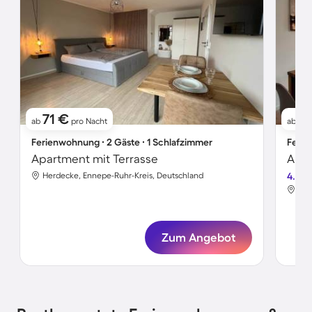
71 €
1
ab
pro Nacht
ab
Ferienwohnung ∙ 2 Gäste ∙ 1 Schlafzimmer
Ferie
Apartment mit Terrasse
Herdecke, Ennepe-Ruhr-Kreis, Deutschland
4.7
Her
Zum Angebot