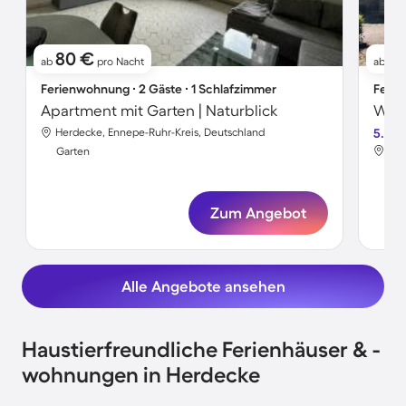
80 €
1
ab
pro Nacht
ab
Ferienwohnung ∙ 2 Gäste ∙ 1 Schlafzimmer
Ferie
Apartment mit Garten | Naturblick
Herdecke, Ennepe-Ruhr-Kreis, Deutschland
5.0
Her
Garten
Gar
Zum Angebot
Alle Angebote ansehen
Haustierfreundliche Ferienhäuser & -
wohnungen in Herdecke