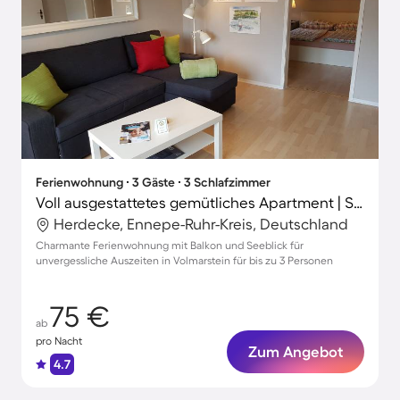
Ferienwohnung ∙ 3 Gäste ∙ 3 Schlafzimmer
Voll ausgestattetes gemütliches Apartment | Seeblick | Ideal für Homeoffice
Herdecke, Ennepe-Ruhr-Kreis, Deutschland
Charmante Ferienwohnung mit Balkon und Seeblick für
unvergessliche Auszeiten in Volmarstein für bis zu 3 Personen
75 €
ab
pro Nacht
Zum Angebot
4.7