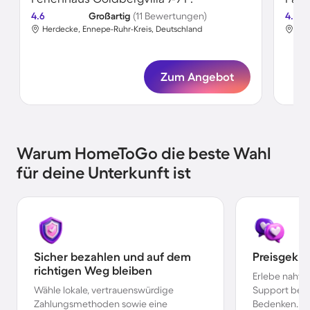
4.6
Großartig
(11 Bewertungen)
4.5
Herdecke, Ennepe-Ruhr-Kreis, Deutschland
Her
Zum Angebot
Warum HomeToGo die beste Wahl
für deine Unterkunft ist
Sicher bezahlen und auf dem
Preisgekr
richtigen Weg bleiben
Erlebe nahtl
Wähle lokale, vertrauenswürdige
Support bei 
Zahlungsmethoden sowie eine
Bedenken.