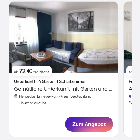
72 €
9
ab
pro Nacht
ab
Unterkunft ∙ 4 Gäste ∙ 1 Schlafzimmer
Ferie
Gemütliche Unterkunft mit Garten und Grill | Hunde erlaubt
Apar
Herdecke, Ennepe-Ruhr-Kreis, Deutschland
5.0
Her
Haustier erlaubt
Hau
Zum Angebot