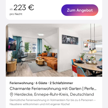
223 €
ab
Zum Angebot
pro Nacht
Ferienwohnung ∙ 6 Gäste ∙ 2 Schlafzimmer
Charmante Ferienwohnung mit Garten | Perfekt für die Arbeit von Zuhause | Haustiere erlaubt
Herdecke, Ennepe-Ruhr-Kreis, Deutschland
Gemütliche Ferienwohnung in Volmarstein für bis zu 6 Personen –
Haustiere willkommen und mit eigener Küche!