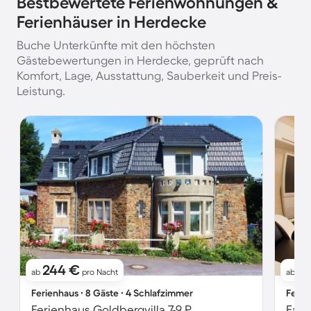
Bestbewertete Ferienwohnungen &
Ferienhäuser in Herdecke
Buche Unterkünfte mit den höchsten
Gästebewertungen in Herdecke, geprüft nach
Komfort, Lage, Ausstattung, Sauberkeit und Preis-
Leistung.
244 €
61
ab
pro Nacht
ab
Ferienhaus ∙ 8 Gäste ∙ 4 Schlafzimmer
Ferie
Ferienhaus Goldbergvilla 7-9 P.