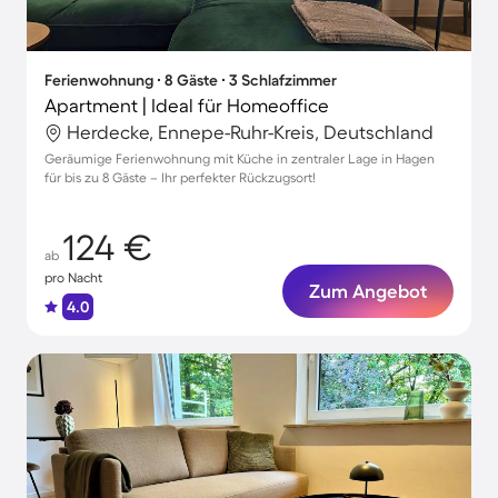
Ferienwohnung ∙ 8 Gäste ∙ 3 Schlafzimmer
Apartment | Ideal für Homeoffice
Herdecke, Ennepe-Ruhr-Kreis, Deutschland
Geräumige Ferienwohnung mit Küche in zentraler Lage in Hagen
für bis zu 8 Gäste – Ihr perfekter Rückzugsort!
124 €
ab
pro Nacht
Zum Angebot
4.0