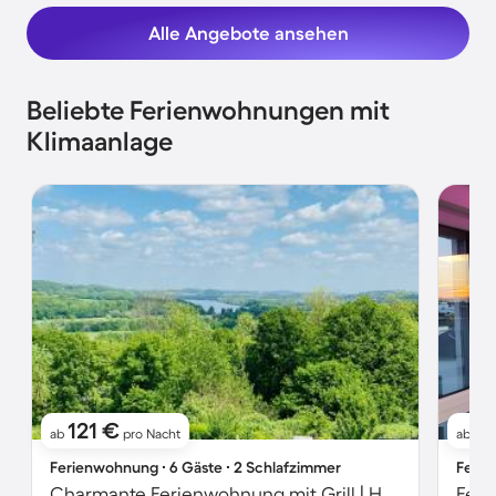
Alle Angebote ansehen
Beliebte Ferienwohnungen mit
Klimaanlage
121 €
1
ab
pro Nacht
ab
Ferienwohnung ∙ 6 Gäste ∙ 2 Schlafzimmer
Ferie
Charmante Ferienwohnung mit Grill | Hunde erlaubt