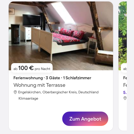
100 €
4
ab
pro Nacht
ab
Ferienwohnung ∙ 3 Gäste ∙ 1 Schlafzimmer
Ferie
Wohnung mit Terrasse
Engelskirchen, Oberbergischer Kreis, Deutschland
5.0
Eng
Klimaanlage
Kli
Zum Angebot