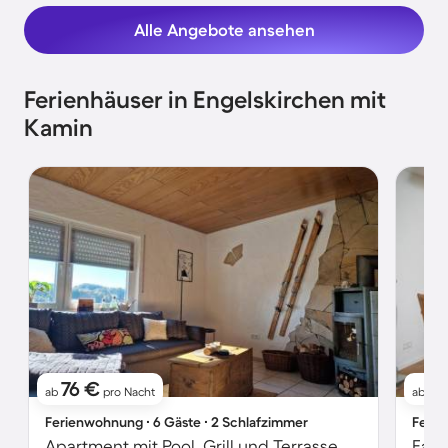
Alle Angebote ansehen
Ferienhäuser in Engelskirchen mit
Kamin
76 €
11
ab
pro Nacht
ab
Ferienwohnung ∙ 6 Gäste ∙ 2 Schlafzimmer
Ferie
Apartment mit Pool, Grill und Terrasse
Fami