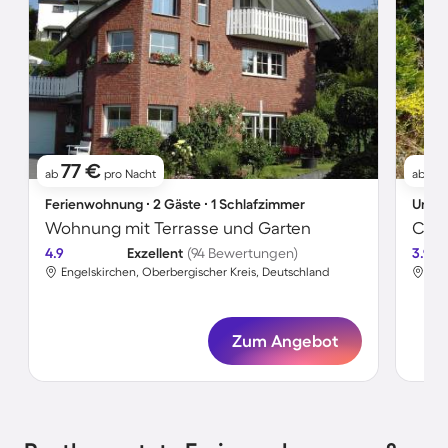
77 €
9
ab
pro Nacht
ab
Ferienwohnung ∙ 2 Gäste ∙ 1 Schlafzimmer
Unter
Wohnung mit Terrasse und Garten
4.9
Exzellent
(94 Bewertungen)
3.9
Engelskirchen, Oberbergischer Kreis, Deutschland
Eng
Zum Angebot