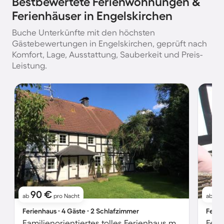
Bestbewertete Ferienwohnungen &
Ferienhäuser in Engelskirchen
Buche Unterkünfte mit den höchsten
Gästebewertungen in Engelskirchen, geprüft nach
Komfort, Lage, Ausstattung, Sauberkeit und Preis-
Leistung.
90 €
9
ab
pro Nacht
ab
Ferienhaus ∙ 4 Gäste ∙ 2 Schlafzimmer
Ferie
Familienorientiertes tolles Ferienhaus mit Garten, Grill und Terrasse | Haustiere erlaubt