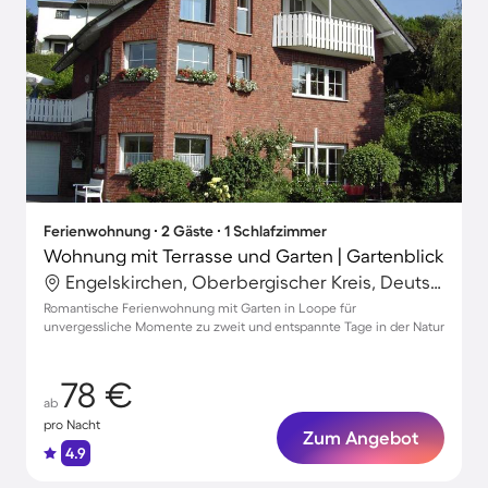
Ferienwohnung ∙ 2 Gäste ∙ 1 Schlafzimmer
Wohnung mit Terrasse und Garten | Gartenblick
Engelskirchen, Oberbergischer Kreis, Deutschland
Romantische Ferienwohnung mit Garten in Loope für
unvergessliche Momente zu zweit und entspannte Tage in der Natur
78 €
ab
pro Nacht
Zum Angebot
4.9