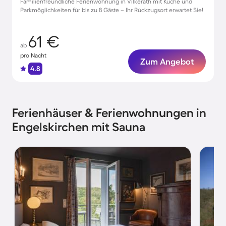
Familienfreundliche Ferienwohnung in Vilkerath mit Küche und
Parkmöglichkeiten für bis zu 8 Gäste – Ihr Rückzugsort erwartet Sie!
61 €
ab
pro Nacht
Zum Angebot
4.8
Ferienhäuser & Ferienwohnungen in
Engelskirchen mit Sauna