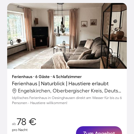
Ferienhaus ∙ 6 Gäste ∙ 4 Schlafzimmer
Ferienhaus | Naturblick | Haustiere erlaubt
Engelskirchen, Oberbergischer Kreis, Deutschland
Idyllisches Ferienhaus in Oesinghausen direkt am Wasser für bis zu 6
Personen - Haustiere willkommen!
78 €
ab
pro Nacht
Zum Angebot