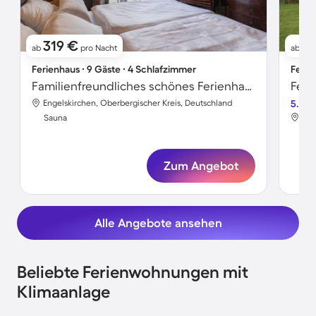
319 €
1
ab
pro Nacht
ab
Ferienhaus ∙ 9 Gäste ∙ 4 Schlafzimmer
Ferie
Familienfreundliches schönes Ferienhaus mit Garten, Sauna und Terrasse | Gartenblick
Engelskirchen, Oberbergischer Kreis, Deutschland
5.0
Eng
Sauna
Sa
Zum Angebot
Alle Angebote ansehen
Beliebte Ferienwohnungen mit
Klimaanlage