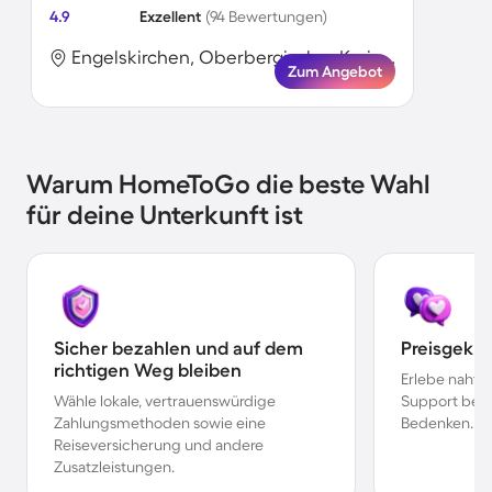
4.9
Exzellent
(94 Bewertungen)
Engelskirchen, Oberbergischer Kreis, Deutschland
Zum Angebot
Warum HomeToGo die beste Wahl
für deine Unterkunft ist
Sicher bezahlen und auf dem
Preisgekr
richtigen Weg bleiben
Erlebe nahtl
Wähle lokale, vertrauenswürdige
Support bei 
Zahlungsmethoden sowie eine
Bedenken.
Reiseversicherung und andere
Zusatzleistungen.