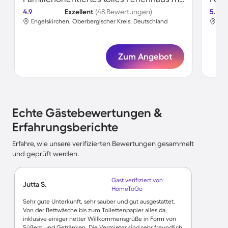
4.9
Exzellent
(48 Bewertungen)
5.0
Engelskirchen, Oberbergischer Kreis, Deutschland
Eng
Zum Angebot
Echte Gästebewertungen &
Erfahrungsberichte
Erfahre, wie unsere verifizierten Bewertungen gesammelt
und geprüft werden.
Gast verifiziert von
Jutta S.
HomeToGo
Sehr gute Unterkunft, sehr sauber und gut ausgestattet.
Von der Bettwäsche bis zum Toilettenpapier alles da,
inklusive einiger netter Willkommensgrüße in Form von
Süßem und Getränken. Die Vermieter sind sehr freundlich