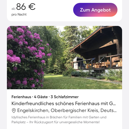
86 €
ab
Zum Angebot
pro Nacht
Ferienhaus ∙ 4 Gäste ∙ 3 Schlafzimmer
Kinderfreundliches schönes Ferienhaus mit Garten und Grill
Engelskirchen, Oberbergischer Kreis, Deutschland
Idyllisches Ferienhaus in Brächen für Familien mit Garten und
Parkplatz – Ihr Rückzugsort für unvergessliche Momente!