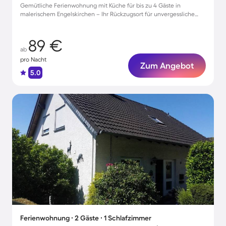
Gemütliche Ferienwohnung mit Küche für bis zu 4 Gäste in
malerischem Engelskirchen – Ihr Rückzugsort für unvergessliche
Tage!
89 €
ab
pro Nacht
Zum Angebot
5.0
Ferienwohnung ∙ 2 Gäste ∙ 1 Schlafzimmer