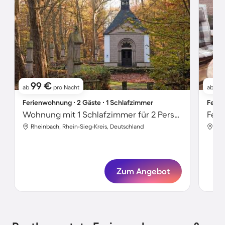
99 €
7
ab
pro Nacht
ab
Ferienwohnung ∙ 2 Gäste ∙ 1 Schlafzimmer
Ferie
Wohnung mit 1 Schlafzimmer für 2 Personen
Fer
Rheinbach, Rhein-Sieg-Kreis, Deutschland
Rhe
Zum Angebot