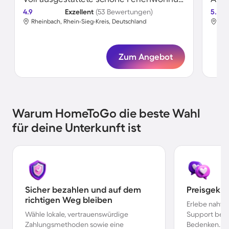
4.9
Exzellent
(53 Bewertungen)
5.0
Rheinbach, Rhein-Sieg-Kreis, Deutschland
Rhe
Zum Angebot
Warum HomeToGo die beste Wahl
für deine Unterkunft ist
Sicher bezahlen und auf dem
Preisgekr
richtigen Weg bleiben
Erlebe nahtl
Wähle lokale, vertrauenswürdige
Support bei 
Zahlungsmethoden sowie eine
Bedenken.