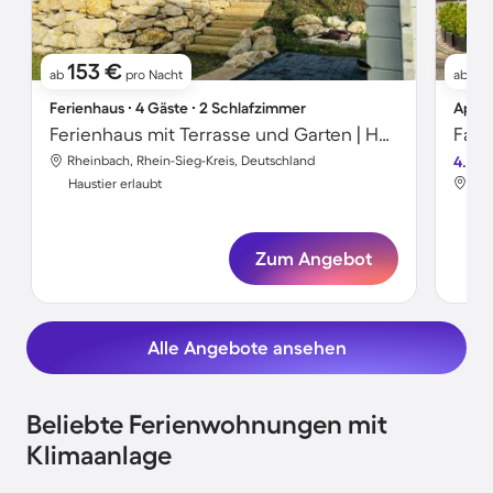
153 €
6
ab
pro Nacht
ab
Ferienhaus ∙ 4 Gäste ∙ 2 Schlafzimmer
Apart
Ferienhaus mit Terrasse und Garten | Haustiere erlaubt
Rheinbach, Rhein-Sieg-Kreis, Deutschland
4.5
Rhe
Haustier erlaubt
Hau
Zum Angebot
Alle Angebote ansehen
Beliebte Ferienwohnungen mit
Klimaanlage