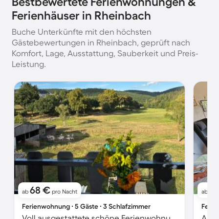
Bestbewertete Ferienwohnungen &
Ferienhäuser in Rheinbach
Buche Unterkünfte mit den höchsten
Gästebewertungen in Rheinbach, geprüft nach
Komfort, Lage, Ausstattung, Sauberkeit und Preis-
Leistung.
68 €
5
ab
pro Nacht
ab
Ferienwohnung ∙ 5 Gäste ∙ 3 Schlafzimmer
Ferie
Voll ausgestattete schöne Ferienwohnung mit Grill, Garten und Sauna | Naturblick