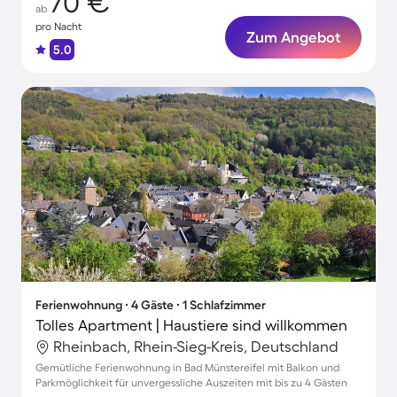
70 €
ab
pro Nacht
Zum Angebot
5.0
Ferienwohnung ∙ 4 Gäste ∙ 1 Schlafzimmer
Tolles Apartment | Haustiere sind willkommen
Rheinbach, Rhein-Sieg-Kreis, Deutschland
Gemütliche Ferienwohnung in Bad Münstereifel mit Balkon und
Parkmöglichkeit für unvergessliche Auszeiten mit bis zu 4 Gästen