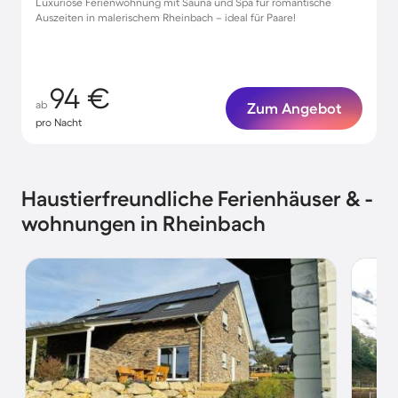
Luxuriöse Ferienwohnung mit Sauna und Spa für romantische
Auszeiten in malerischem Rheinbach – ideal für Paare!
94 €
ab
Zum Angebot
pro Nacht
Haustierfreundliche Ferienhäuser & -
wohnungen in Rheinbach