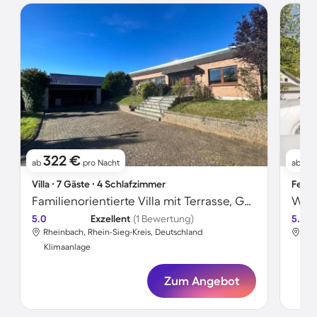
322 €
2
ab
pro Nacht
ab
Villa ∙ 7 Gäste ∙ 4 Schlafzimmer
Ferie
Familienorientierte Villa mit Terrasse, Garten und Grill | Gartenblick | Haustiere erlaubt
Wohn
5.0
Exzellent
(1 Bewertung)
5.0
Rheinbach, Rhein-Sieg-Kreis, Deutschland
Rhe
Klimaanlage
Kli
Zum Angebot