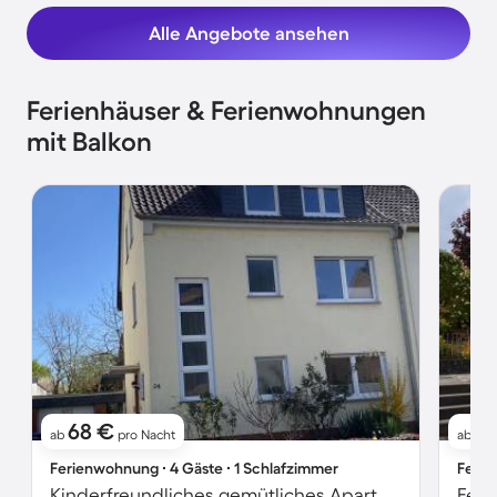
Alle Angebote ansehen
Ferienhäuser & Ferienwohnungen
mit Balkon
68 €
91
ab
pro Nacht
ab
Ferienwohnung ∙ 4 Gäste ∙ 1 Schlafzimmer
Ferie
Kinderfreundliches gemütliches Apartment mit Terrasse | Gartenblick
Feri