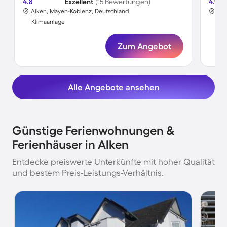
4.8
Exzellent
(15 Bewertungen)
4.9
Alken, Mayen-Koblenz, Deutschland
Alk
Klimaanlage
Kli
Zum Angebot
Alle Angebote ansehen
Günstige Ferienwohnungen &
Ferienhäuser in Alken
Entdecke preiswerte Unterkünfte mit hoher Qualität
und bestem Preis-Leistungs-Verhältnis.