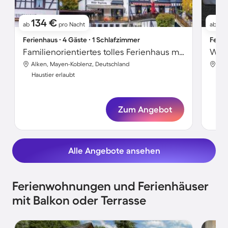
134 €
8
ab
pro Nacht
ab
Ferienhaus ∙ 4 Gäste ∙ 1 Schlafzimmer
Ferie
Familienorientiertes tolles Ferienhaus mit Garten und Terrasse | Haustierfreundlich
Alken, Mayen-Koblenz, Deutschland
Alk
Haustier erlaubt
Hau
Zum Angebot
Alle Angebote ansehen
Ferienwohnungen und Ferienhäuser
mit Balkon oder Terrasse