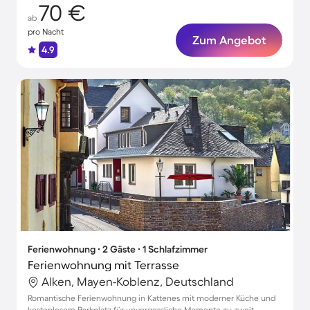
70 €
ab
pro Nacht
Zum Angebot
4.9
Ferienwohnung ∙ 2 Gäste ∙ 1 Schlafzimmer
Ferienwohnung mit Terrasse
Alken, Mayen-Koblenz, Deutschland
Romantische Ferienwohnung in Kattenes mit moderner Küche und
kostenlosem Parkplatz für unvergessliche Momente zu zweit