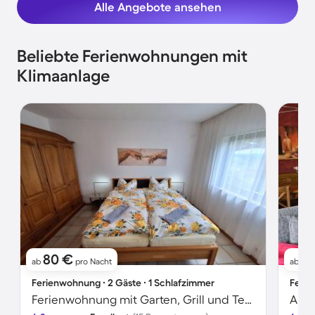
Alle Angebote ansehen
Beliebte Ferienwohnungen mit
Klimaanlage
80 €
9
ab
pro Nacht
ab
Ferienwohnung ∙ 2 Gäste ∙ 1 Schlafzimmer
Ferie
Ferienwohnung mit Garten, Grill und Terrasse | Gartenblick
Apar