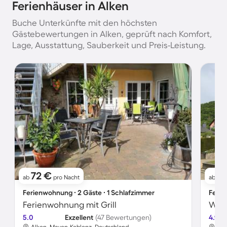
Ferienhäuser in Alken
Buche Unterkünfte mit den höchsten
Gästebewertungen in Alken, geprüft nach Komfort,
Lage, Ausstattung, Sauberkeit und Preis-Leistung.
72 €
1
ab
pro Nacht
ab
Ferienwohnung ∙ 2 Gäste ∙ 1 Schlafzimmer
Ferie
Ferienwohnung mit Grill
Wohn
5.0
Exzellent
(47 Bewertungen)
4.9
Alken, Mayen-Koblenz, Deutschland
Alk