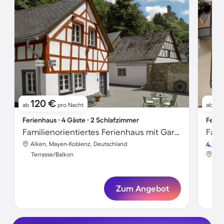
120 €
6
ab
pro Nacht
ab
Ferienhaus ∙ 4 Gäste ∙ 2 Schlafzimmer
Ferie
Familienorientiertes Ferienhaus mit Garten, Grill und Terrasse | Gartenblick
Alken, Mayen-Koblenz, Deutschland
4.5
Alk
Terrasse/Balkon
Ter
Zum Angebot