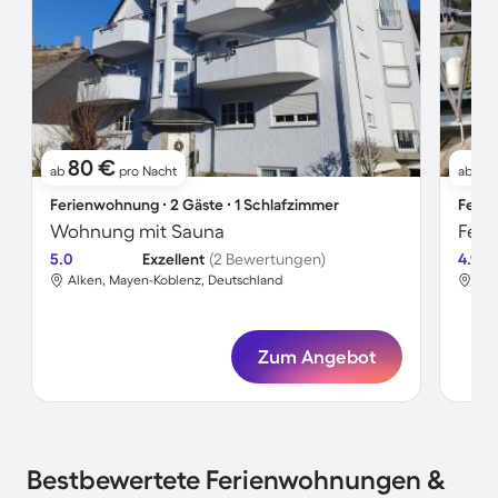
80 €
81
ab
pro Nacht
ab
Ferienwohnung ∙ 2 Gäste ∙ 1 Schlafzimmer
Ferie
Wohnung mit Sauna
Feri
5.0
Exzellent
(2 Bewertungen)
4.9
Alken, Mayen-Koblenz, Deutschland
Alk
Zum Angebot
Bestbewertete Ferienwohnungen &