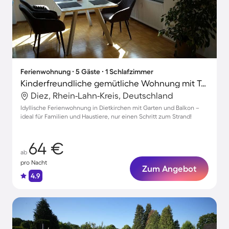
Ferienwohnung ∙ 5 Gäste ∙ 1 Schlafzimmer
Kinderfreundliche gemütliche Wohnung mit Terrasse, Grill und Garten | Naturblick | Haustiere sind willkommen
Diez, Rhein-Lahn-Kreis, Deutschland
Idyllische Ferienwohnung in Dietkirchen mit Garten und Balkon –
ideal für Familien und Haustiere, nur einen Schritt zum Strand!
64 €
ab
pro Nacht
Zum Angebot
4.9