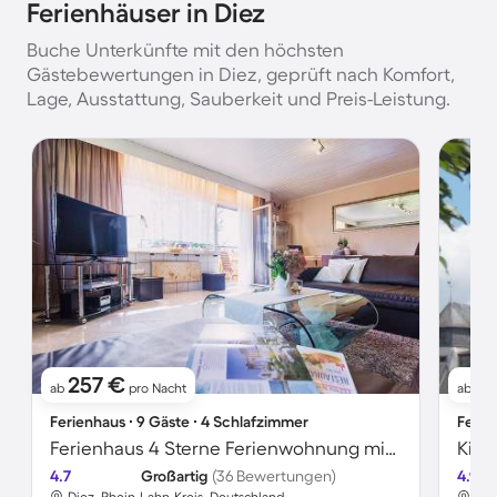
Ferienhäuser in Diez
Buche Unterkünfte mit den höchsten
Gästebewertungen in Diez, geprüft nach Komfort,
Lage, Ausstattung, Sauberkeit und Preis-Leistung.
257 €
8
ab
pro Nacht
ab
Ferienhaus ∙ 9 Gäste ∙ 4 Schlafzimmer
Ferie
Ferienhaus 4 Sterne Ferienwohnung mit 4 Schlafzimmern
Kind
4.7
Großartig
(36 Bewertungen)
4.9
Diez, Rhein-Lahn-Kreis, Deutschland
Die