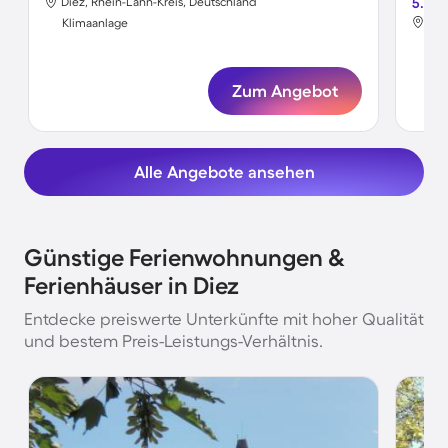
Diez, Rhein-Lahn-Kreis, Deutschland
5.0
Die
Klimaanlage
Kli
Zum Angebot
Alle Angebote ansehen
Günstige Ferienwohnungen &
Ferienhäuser in Diez
Entdecke preiswerte Unterkünfte mit hoher Qualität
und bestem Preis-Leistungs-Verhältnis.