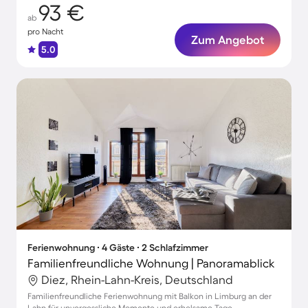
93 €
ab
pro Nacht
Zum Angebot
5.0
Ferienwohnung ∙ 4 Gäste ∙ 2 Schlafzimmer
Familienfreundliche Wohnung | Panoramablick
Diez, Rhein-Lahn-Kreis, Deutschland
Familienfreundliche Ferienwohnung mit Balkon in Limburg an der
Lahn für unvergessliche Momente und erholsame Tage