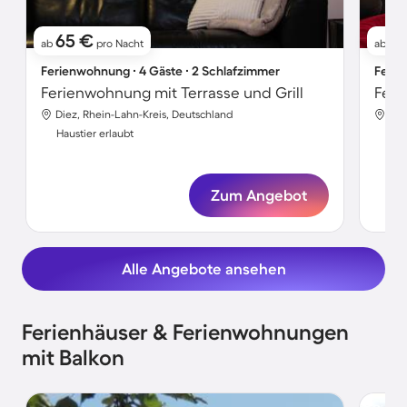
65 €
1
ab
pro Nacht
ab
Ferienwohnung ∙ 4 Gäste ∙ 2 Schlafzimmer
Ferie
Ferienwohnung mit Terrasse und Grill
Diez, Rhein-Lahn-Kreis, Deutschland
Die
Haustier erlaubt
Hau
Zum Angebot
Alle Angebote ansehen
Ferienhäuser & Ferienwohnungen
mit Balkon