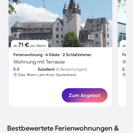
71 €
5
ab
pro Nacht
ab
Ferienwohnung ∙ 4 Gäste ∙ 2 Schlafzimmer
Ferie
Wohnung mit Terrasse
5.0
Exzellent
(4 Bewertungen)
5.0
Diez, Rhein-Lahn-Kreis, Deutschland
Die
Zum Angebot
Bestbewertete Ferienwohnungen &