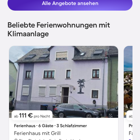
Alle Angebote ansehen
Beliebte Ferienwohnungen mit
Klimaanlage
111 €
9
ab
pro Nacht
ab
Ferienhaus ∙ 6 Gäste ∙ 3 Schlafzimmer
Priva
Ferienhaus mit Grill