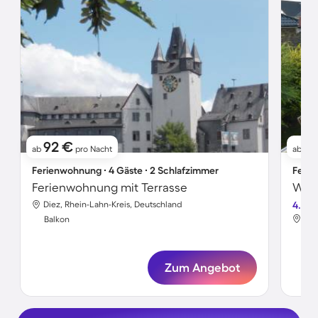
92 €
9
ab
pro Nacht
ab
Ferienwohnung ∙ 4 Gäste ∙ 2 Schlafzimmer
Ferie
Ferienwohnung mit Terrasse
Diez, Rhein-Lahn-Kreis, Deutschland
4.7
Die
Balkon
Bal
Zum Angebot