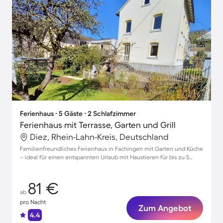
Ferienhaus ∙ 5 Gäste ∙ 2 Schlafzimmer
Ferienhaus mit Terrasse, Garten und Grill
Diez, Rhein-Lahn-Kreis, Deutschland
Familienfreundliches Ferienhaus in Fachingen mit Garten und Küche
– ideal für einen entspannten Urlaub mit Haustieren für bis zu 5
Gäste.
81 €
ab
pro Nacht
Zum Angebot
4.4