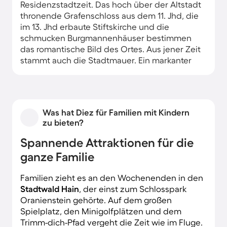
Residenzstadtzeit. Das hoch über der Altstadt
thronende Grafenschloss aus dem 11. Jhd, die
im 13. Jhd erbaute Stiftskirche und die
schmucken Burgmannenhäuser bestimmen
das romantische Bild des Ortes. Aus jener Zeit
stammt auch die Stadtmauer. Ein markanter
Blickfang im Norden von Diez ist das
prachtvolle Barockschloss Oranienstein. Den
historischen Kern säumen komfortable
Ferienwohnungen und Ferienhäuser.
Was hat Diez für Familien mit Kindern
zu bieten?
Spannende Attraktionen für die
ganze Familie
Familien zieht es an den Wochenenden in den
Stadtwald Hain
, der einst zum Schlosspark
Oranienstein gehörte. Auf dem großen
Spielplatz, den Minigolfplätzen und dem
Trimm-dich-Pfad vergeht die Zeit wie im Fluge.