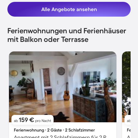
Alle Angebote ansehen
Ferienwohnungen und Ferienhäuser
mit Balkon oder Terrasse
159 €
1
ab
pro Nacht
ab
Ferienwohnung ∙ 2 Gäste ∙ 2 Schlafzimmer
Ferie
Apartment mit 2 Schlafzimmern für 2 Personen