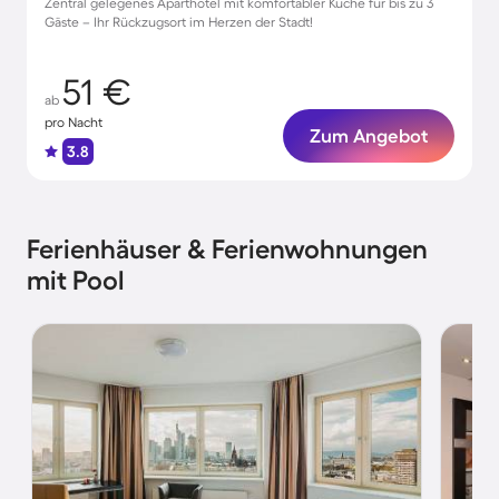
Zentral gelegenes Aparthotel mit komfortabler Küche für bis zu 3
Gäste – Ihr Rückzugsort im Herzen der Stadt!
51 €
ab
pro Nacht
Zum Angebot
3.8
Ferienhäuser & Ferienwohnungen
mit Pool