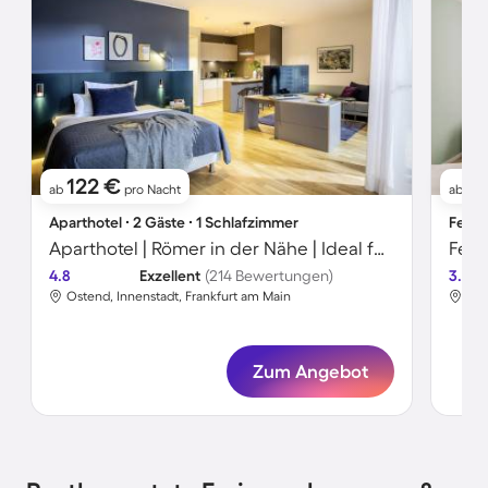
122 €
5
ab
pro Nacht
ab
Aparthotel ∙ 2 Gäste ∙ 1 Schlafzimmer
Ferie
Aparthotel | Römer in der Nähe | Ideal für Homeoffice
4.8
Exzellent
(214 Bewertungen)
3.7
Ostend, Innenstadt, Frankfurt am Main
Gal
Zum Angebot