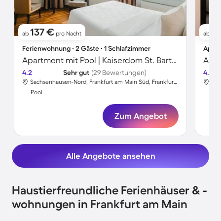
137 €
4
ab
pro Nacht
ab
Ferienwohnung ∙ 2 Gäste ∙ 1 Schlafzimmer
Apart
Apartment mit Pool | Kaiserdom St. Bartholomäus-Nähe | Flussblick | Perfekt für die Arbeit von Zuhause
4.2
Sehr gut
(29 Bewertungen)
4.4
Sachsenhausen-Nord, Frankfurt am Main Süd, Frankfurt am Main
Bah
Pool
Poo
Zum Angebot
Alle Angebote ansehen
Haustierfreundliche Ferienhäuser & -
wohnungen in Frankfurt am Main