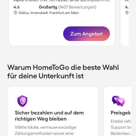
4.6
Großartig
(1407 Bewertungen)
4.8
Gallus, Innenstadt, Frankfurt am Main
Nor
Zum Angebot
Warum HomeToGo die beste Wahl
für deine Unterkunft ist
Sicher bezahlen und auf dem
Preisgekr
richtigen Weg bleiben
Erlebe nahtl
Wähle lokale, vertrauenswürdige
Support bei 
Zahlungsmethoden sowie eine
Bedenken.