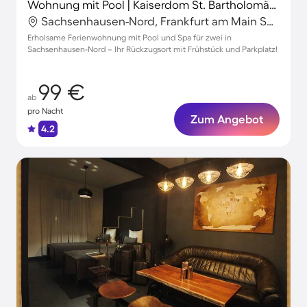
Wohnung mit Pool | Kaiserdom St. Bartholomäus in der Nähe
Sachsenhausen-Nord, Frankfurt am Main Süd, Frankfurt am Main
Erholsame Ferienwohnung mit Pool und Spa für zwei in
Sachsenhausen-Nord – Ihr Rückzugsort mit Frühstück und Parkplatz!
99 €
ab
pro Nacht
Zum Angebot
4.2