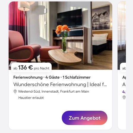
136 €
11
ab
pro Nacht
ab
Ferienwohnung ∙ 4 Gäste ∙ 1 Schlafzimmer
Apart
Wunderschöne Ferienwohnung | Ideal für Homeoffice | Hunde erlaubt
Westend-Süd, Innenstadt, Frankfurt am Main
4.1
Wes
Haustier erlaubt
Hau
Zum Angebot