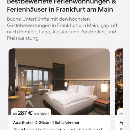
Bestbewertete Ferienwohnungen &
Ferienhäuser in Frankfurt am Main
Buche Unterkünfte mit den höchsten
Gästebewertungen in Frankfurt am Main, geprüft
nach Komfort, Lage, Ausstattung, Sauberkeit und
Preis-Leistung.
287 €
6
ab
pro Nacht
ab
Aparthotel ∙ 6 Gäste ∙ 1 Schlafzimmer
Apart
Aparthotel mit Terrasse und schnellem Internet | Perfekt für die Arbeit von Zuhause
Apar