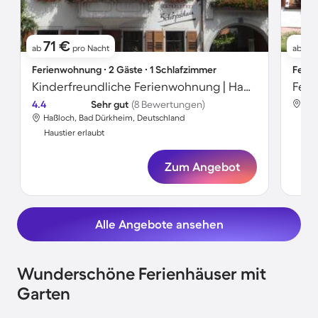
71 €
17
ab
pro Nacht
ab
Ferienwohnung ∙ 2 Gäste ∙ 1 Schlafzimmer
Ferie
Kinderfreundliche Ferienwohnung | Haustierfreundlich
Feri
4.4
Sehr gut
(8 Bewertungen)
Haß
Haßloch, Bad Dürkheim, Deutschland
Hau
Haustier erlaubt
Zum Angebot
Alle Angebote ansehen
Wunderschöne Ferienhäuser mit
Garten