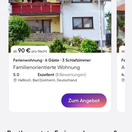
90 €
71
ab
pro Nacht
ab
Ferienwohnung ∙ 6 Gäste ∙ 3 Schlafzimmer
Ferie
Familienorientierte Wohnung
5.0
Exzellent
(8 Bewertungen)
4.4
Haßloch, Bad Dürkheim, Deutschland
Haß
Zum Angebot