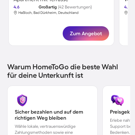
4.6
Großartig
(42 Bewertungen)
4.8
Haßloch, Bad Dürkheim, Deutschland
Haß
Zum Angebot
Warum HomeToGo die beste Wahl
für deine Unterkunft ist
Sicher bezahlen und auf dem
Preisgekr
richtigen Weg bleiben
Erlebe nahtl
Wähle lokale, vertrauenswürdige
Support bei 
Zahlungsmethoden sowie eine
Bedenken.