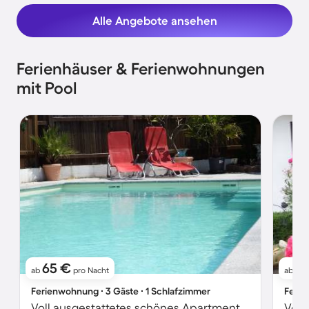
Alle Angebote ansehen
Ferienhäuser & Ferienwohnungen
mit Pool
65 €
1
ab
pro Nacht
ab
Ferienwohnung ∙ 3 Gäste ∙ 1 Schlafzimmer
Ferie
Voll ausgestattetes schönes Apartment mit Garten, Pool und Grill