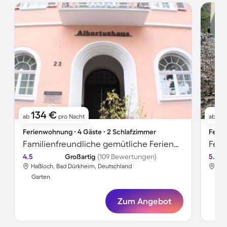
134 €
9
ab
pro Nacht
ab
Ferienwohnung ∙ 4 Gäste ∙ 2 Schlafzimmer
Ferie
Familienfreundliche gemütliche Ferienwohnung mit Terrasse und Garten
4.5
Großartig
(109 Bewertungen)
5.0
Haßloch, Bad Dürkheim, Deutschland
Haß
Garten
Gar
Zum Angebot