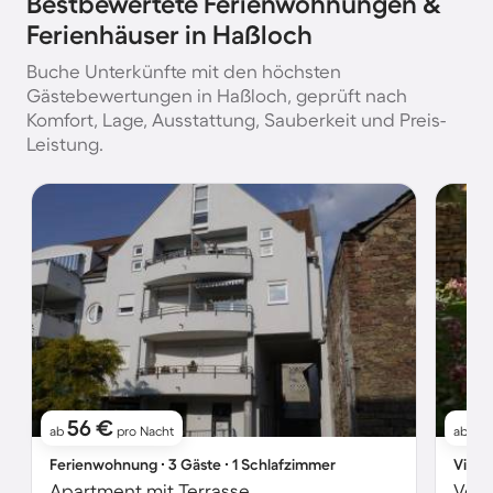
Bestbewertete Ferienwohnungen &
Ferienhäuser in Haßloch
Buche Unterkünfte mit den höchsten
Gästebewertungen in Haßloch, geprüft nach
Komfort, Lage, Ausstattung, Sauberkeit und Preis-
Leistung.
56 €
1
ab
pro Nacht
ab
Ferienwohnung ∙ 3 Gäste ∙ 1 Schlafzimmer
Villa 
Apartment mit Terrasse