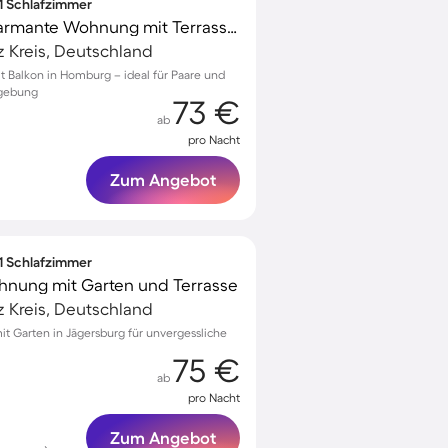
 1 Schlafzimmer
Kinderfreundliche charmante Wohnung mit Terrasse | Perfekt für die Arbeit von Zuhause
 Kreis, Deutschland
Balkon in Homburg – ideal für Paare und
mgebung
73 €
ab
pro Nacht
Zum Angebot
 1 Schlafzimmer
hnung mit Garten und Terrasse
 Kreis, Deutschland
 Garten in Jägersburg für unvergessliche
75 €
ab
pro Nacht
Zum Angebot