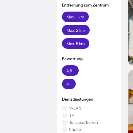
Entfernung zum Zentrum
Max. 1 km
Max. 2 km
Max. 5 km
Bewertung
4,5+
4+
Dienstleistungen
WLAN
TV
Terrasse/Balkon
Küche