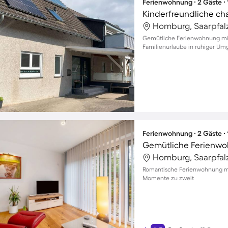
Ferienwohnung ∙ 2 Gäste ∙
Homburg, Saarpfalz
Gemütliche Ferienwohnung mit 
Familienurlaube in ruhiger U
Ferienwohnung ∙ 2 Gäste ∙
Gemütliche Ferienwo
Homburg, Saarpfalz
Romantische Ferienwohnung mit
Momente zu zweit