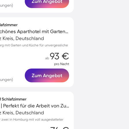
Zum Angebot
tungen)
hlafzimmer
Familienorientiertes schönes Aparthotel mit Garten | Ideal für Homeoffice
 Kreis, Deutschland
g mit Garten und Küche für unvergessliche
93 €
ab
pro Nacht
Zum Angebot
tungen)
 1 Schlafzimmer
Charmante Wohnung | Perfekt für die Arbeit von Zuhause
 Kreis, Deutschland
zwei in Homburg mit voll ausgestatteter