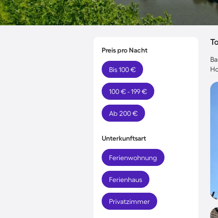
T
Preis pro Nacht
Ba
Ho
Bis 100 €
100 € - 199 €
Ab 200 €
Unterkunftsart
Ferienwohnung
Ferienhaus
Privatzimmer