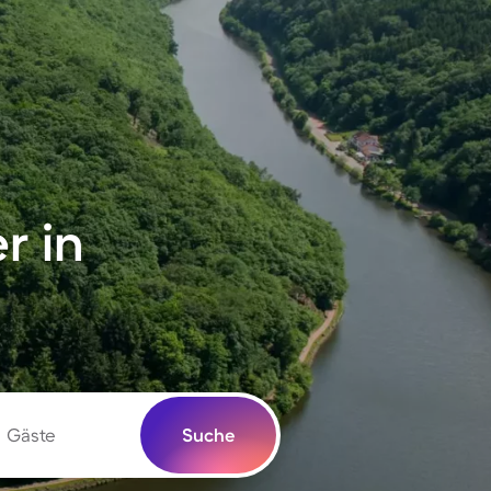
r in
Gäste
Suche