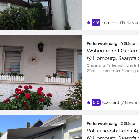
4.9
Exzellent
(14 Bewe
Ferienwohnung ∙ 4 Gäste ∙
Wohnung mit Garten |
Homburg, Saarpfalz
Charmante Ferienwohnung in H
Gäste - Ihr perfekter Rückzugso
5.0
Exzellent
(2 Bewer
Ferienwohnung ∙ 2 Gäste ∙
Voll ausgestattetes A
Homburg, Saarpfalz