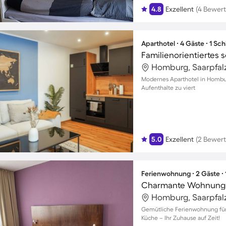
4.8
Exzellent
(4 Bewer
Aparthotel ∙ 4 Gäste ∙ 1 Sc
Homburg, Saarpfalz
Modernes Aparthotel in Hombur
Aufenthalte zu viert
5.0
Exzellent
(2 Bewer
Ferienwohnung ∙ 2 Gäste ∙
Homburg, Saarpfalz
Gemütliche Ferienwohnung für 
Küche – Ihr Zuhause auf Zeit!