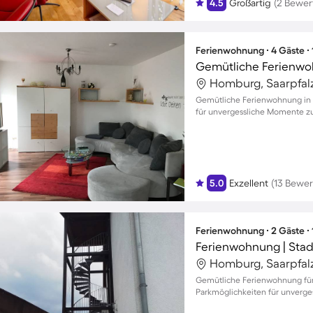
4.5
Großartig
(2 Bewer
Ferienwohnung ∙ 4 Gäste ∙
Gemütliche Ferienwo
Homburg, Saarpfalz
Gemütliche Ferienwohnung in 
für unvergessliche Momente zu
5.0
Exzellent
(13 Bewe
Ferienwohnung ∙ 2 Gäste ∙
Ferienwohnung | Stad
Homburg, Saarpfalz
Gemütliche Ferienwohnung für
Parkmöglichkeiten für unverge