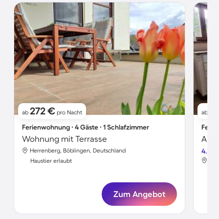
272 €
4
ab
pro Nacht
ab
Ferienwohnung ∙ 4 Gäste ∙ 1 Schlafzimmer
Ferie
Wohnung mit Terrasse
Herrenberg, Böblingen, Deutschland
4.5
Her
Haustier erlaubt
Hau
Zum Angebot