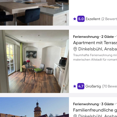
5.0
Exzellent
(2 Bewer
Ferienwohnung ∙ 2 Gäste ∙
Apartment mit Terrass
Dinkelsbühl, Ansb
Traumhafte Ferienwohnung mit
malerischen Altstadt für roman
4.7
Großartig
(70 Bewe
Ferienwohnung ∙ 3 Gäste ∙
Dinkelsbühl, Ansb