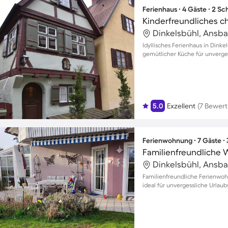
Ferienhaus ∙ 4 Gäste ∙ 2 S
Dinkelsbühl, Ansb
Idyllisches Ferienhaus in Dinke
gemütlicher Küche für unverg
5.0
Exzellent
(7 Bewer
Ferienwohnung ∙ 7 Gäste ∙
Dinkelsbühl, Ansb
Familienfreundliche Ferienwoh
ideal für unvergessliche Urlau