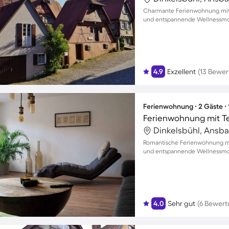
Charmante Ferienwohnung mit Ba
und entspannende Wellness
4.9
Exzellent
(13 Bewe
Ferienwohnung ∙ 2 Gäste ∙
Ferienwohnung mit T
Dinkelsbühl, Ansb
Romantische Ferienwohnung mit 
und entspannende Wellness
4.0
Sehr gut
(6 Bewer