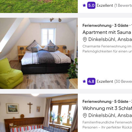
5.0
Exzellent
(1 Bewert
Ferienwohnung ∙ 3 Gäste ∙
Apartment mit Sauna
Dinkelsbühl, Ansb
Charmante Ferienwohnung im H
Parkmöglichkeiten für einen un
4.8
Exzellent
(30 Bewe
Ferienwohnung ∙ 5 Gäste ∙
Wohnung mit 3 Schla
Dinkelsbühl, Ansb
Familienfreundliche Ferienwohn
Personen – Ihr perfekter Rückz