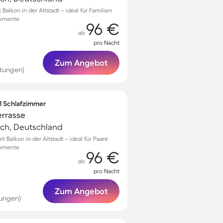
lkon in der Altstadt – ideal für Familien
momente
96 €
ab
pro Nacht
Zum Angebot
rtungen)
 1 Schlafzimmer
errasse
ach, Deutschland
Balkon in der Altstadt – ideal für Paare
momente
96 €
ab
pro Nacht
Zum Angebot
tungen)