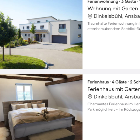
Ferienwohnung ∙ 3 Gäste ∙
Wohnung mit Garten 
Dinkelsbühl, Ansb
Traumhafte Ferienwohnung in D
atemberaubendem Seeblick fü
Ferienhaus ∙ 4 Gäste ∙ 2 S
Ferienhaus mit Garten
Dinkelsbühl, Ansb
Charmantes Ferienhaus im Herz
Parkmöglichkeit – Ihr Rückzugso