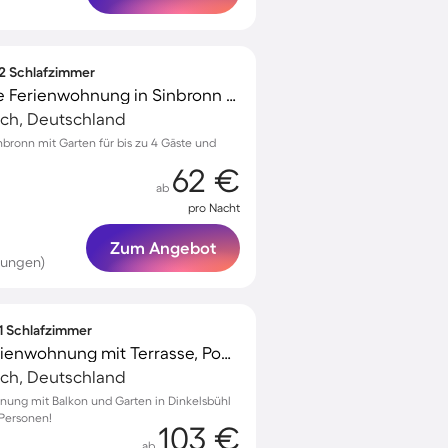
 2 Schlafzimmer
Ferienwohnung Große Ferienwohnung in Sinbronn mit Garten
ach, Deutschland
nbronn mit Garten für bis zu 4 Gäste und
62 €
ab
pro Nacht
Zum Angebot
tungen)
 1 Schlafzimmer
Kinderfreundliche Ferienwohnung mit Terrasse, Pool und Grill | Gartenblick
ach, Deutschland
nung mit Balkon und Garten in Dinkelsbühl
 Personen!
103 €
ab