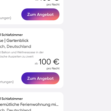
pro Nacht
Zum Angebot
tungen)
 1 Schlafzimmer
e | Gartenblick
ach, Deutschland
 Balkon und Wellnessoase in der
tische Auszeiten zu zweit
100 €
ab
pro Nacht
Zum Angebot
rtungen)
 1 Schlafzimmer
Familienfreundliche gemütliche Ferienwohnung mit Sauna und Terrasse
ach, Deutschland