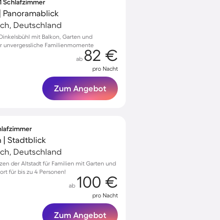
 1 Schlafzimmer
| Panoramablick
ach, Deutschland
inkelsbühl mit Balkon, Garten und
r unvergessliche Familienmomente
82 €
ab
pro Nacht
Zum Angebot
chlafzimmer
 | Stadtblick
ach, Deutschland
en der Altstadt für Familien mit Garten und
rt für bis zu 4 Personen!
100 €
ab
pro Nacht
Zum Angebot