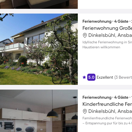
Ferienwohnung ∙ 4 Gäste ∙
Dinkelsbühl, Ansb
Idyllische Ferienwohnung in Si
Haustieren willkommen
5.0
Exzellent
(3 Bewer
Ferienwohnung ∙ 4 Gäste ∙
Dinkelsbühl, Ansb
Familienfreundliche Ferienwoh
– Entspannung pur für bis zu 4