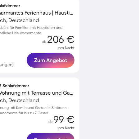
chlafzimmer
Kinderfreundliches charmantes Ferienhaus | Haustiere erlaubt
ach, Deutschland
lsbühl für Familien mit Haustieren und
essliche Urlaubsmomente
206 €
ab
pro Nacht
Zum Angebot
tungen)
 3 Schlafzimmer
Familienfreundliche Wohnung mit Terrasse und Garten
ach, Deutschland
nung mit Kamin und Garten in Sinbronn -
bsmomente für bis zu 7 Gäste!
99 €
ab
pro Nacht