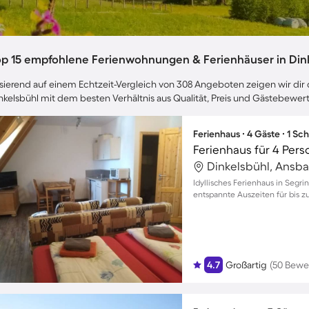
op 15 empfohlene Ferienwohnungen & Ferienhäuser in Din
sierend auf einem Echtzeit-Vergleich von 308 Angeboten zeigen wir dir d
nkelsbühl mit dem besten Verhältnis aus Qualität, Preis und Gästebewer
Ferienhaus ∙ 4 Gäste ∙ 1 Sc
Ferienhaus für 4 Per
Dinkelsbühl, Ansb
Idyllisches Ferienhaus in Segr
entspannte Auszeiten für bis z
4.7
Großartig
(50 Bewe