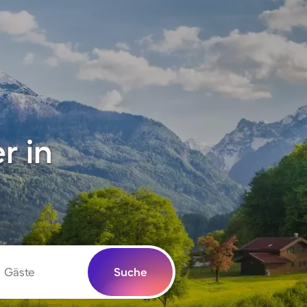
r in
Gäste
Suche