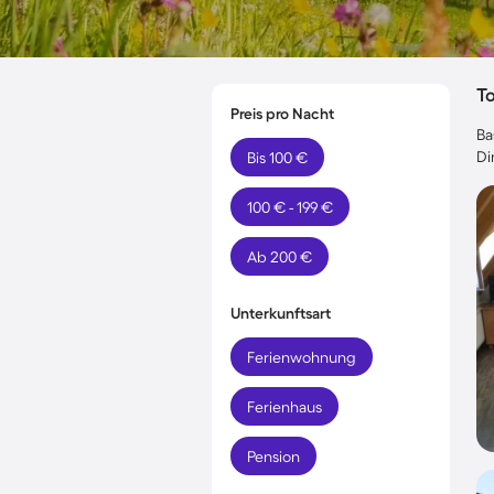
T
Preis pro Nacht
Ba
Di
Bis 100 €
100 € - 199 €
Ab 200 €
Unterkunftsart
Ferienwohnung
Ferienhaus
Pension