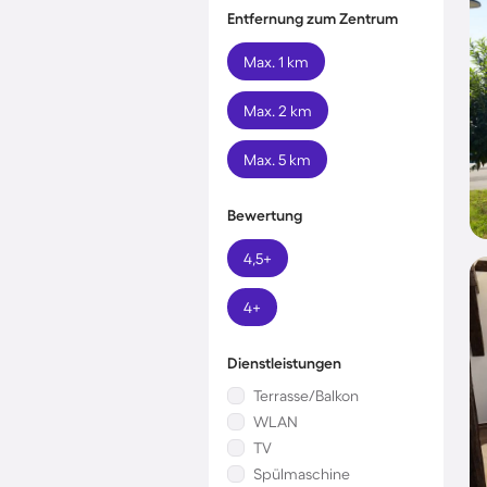
Entfernung zum Zentrum
Max. 1 km
Max. 2 km
Max. 5 km
Bewertung
4,5+
4+
Dienstleistungen
Terrasse/Balkon
WLAN
TV
Spülmaschine