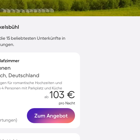
kelsbühl
ie 15 beliebtesten Unterkünfte in
tungen.
hlafzimmer
sonen
ach, Deutschland
ingen für romantische Hochzeiten und
u 4 Personen mit Parkplatz und Küche
103 €
ab
pro Nacht
Zum Angebot
rtungen)