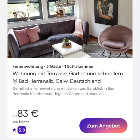
Ferienwohnung ∙ 3 Gäste ∙ 1 Schlafzimmer
Wohnung mit Terrasse, Garten und schnellem Internet | Gartenblick | Ideal für Homeoffice
Bad Herrenalb, Calw, Deutschland
Gemütliche Ferienwohnung mit Balkon und Bergblick in Bad
Herrenalb für erholsame Tage im Garten und einer voll
ausgestatteten Küche
83 €
ab
pro Nacht
Zum Angebot
5.0