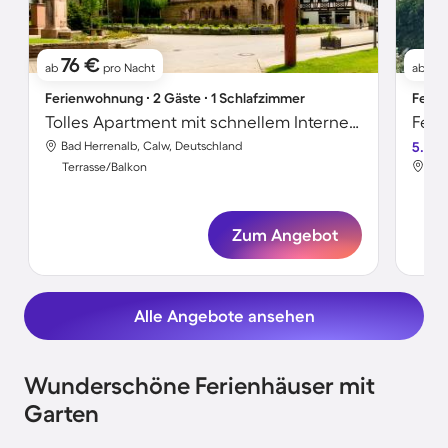
76 €
6
ab
pro Nacht
ab
Ferienwohnung ∙ 2 Gäste ∙ 1 Schlafzimmer
Ferie
Tolles Apartment mit schnellem Internet und Garten
Bad Herrenalb, Calw, Deutschland
5.0
Bad
Terrasse/Balkon
Ter
Zum Angebot
Alle Angebote ansehen
Wunderschöne Ferienhäuser mit
Garten