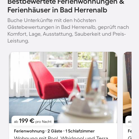
Bestbewertete Ferienwohnungen &
Ferienhäuser in Bad Herrenalb
Buche Unterkünfte mit den höchsten
Gästebewertungen in Bad Herrenalb, geprüft nach
Komfort, Lage, Ausstattung, Sauberkeit und Preis-
Leistung.
199 €
17
ab
pro Nacht
ab
Ferienwohnung ∙ 2 Gäste ∙ 1 Schlafzimmer
Ferie
Wohnung mit Pool, Whirlpool und Terrasse