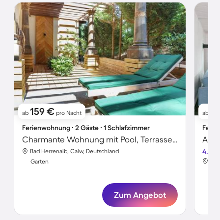
159 €
1
ab
pro Nacht
ab
Ferienwohnung ∙ 2 Gäste ∙ 1 Schlafzimmer
Ferie
Charmante Wohnung mit Pool, Terrasse und Garten
Bad Herrenalb, Calw, Deutschland
4.9
Bad
Garten
Gar
Zum Angebot