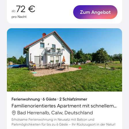
72 €
ab
Zum Angebot
pro Nacht
Ferienwohnung ∙ 6 Gäste ∙ 2 Schlafzimmer
Familienorientiertes Apartment mit schnellem Internet | Gartenblick | Perfekt für die Arbeit von Zuhause
Bad Herrenalb, Calw, Deutschland
Erholsame Ferienwohnung in Neusatz mit Balkon und
Parkmöglichkeiten für bis zu 6 Gäste – Ihr Rückzugsort in der Natur!