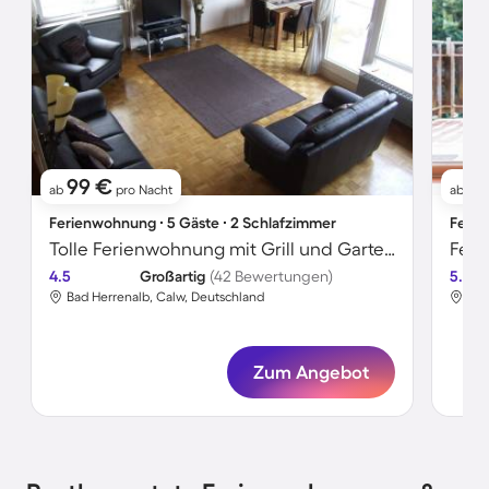
99 €
6
ab
pro Nacht
ab
Ferienwohnung ∙ 5 Gäste ∙ 2 Schlafzimmer
Ferie
Tolle Ferienwohnung mit Grill und Garten | Bergblick
Feri
4.5
Großartig
(42 Bewertungen)
5.0
Bad Herrenalb, Calw, Deutschland
Bad
Zum Angebot