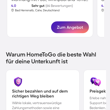
4.0
Sehr gut
(64 Bewertungen)
4.3
Bad Herrenalb, Calw, Deutschland
Bad
Zum Angebot
Warum HomeToGo die beste Wahl
für deine Unterkunft ist
Sicher bezahlen und auf dem
Preisgekr
richtigen Weg bleiben
Erlebe nahtl
Wähle lokale, vertrauenswürdige
Support bei 
Zahlungsmethoden sowie eine
Bedenken.