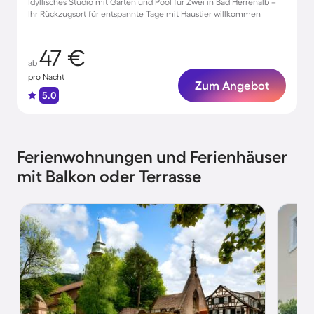
Idyllisches Studio mit Garten und Pool für Zwei in Bad Herrenalb –
Ihr Rückzugsort für entspannte Tage mit Haustier willkommen
47 €
ab
pro Nacht
Zum Angebot
5.0
Ferienwohnungen und Ferienhäuser
mit Balkon oder Terrasse