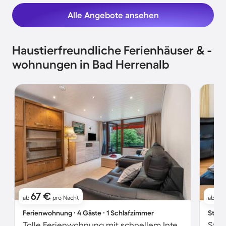
Alle Angebote ansehen
Haustierfreundliche Ferienhäuser & -
wohnungen in Bad Herrenalb
67 €
4
ab
pro Nacht
ab
Ferienwohnung ∙ 4 Gäste ∙ 1 Schlafzimmer
Studi
Tolle Ferienwohnung mit schnellem Internet, Pool und Garten | Haustierfreundlich