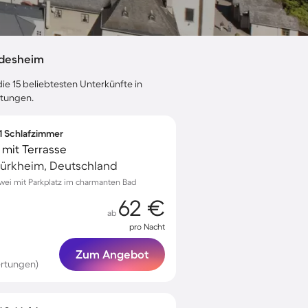
idesheim
ie 15 beliebtesten Unterkünfte in
rtungen.
 1 Schlafzimmer
it Terrasse
ürkheim, Deutschland
Zwei mit Parkplatz im charmanten Bad
62 €
ab
pro Nacht
Zum Angebot
rtungen)