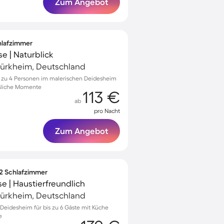
Zum Angebot
chlafzimmer
se | Naturblick
ürkheim, Deutschland
s zu 4 Personen im malerischen Deidesheim
ssliche Momente
113 €
ab
pro Nacht
Zum Angebot
 2 Schlafzimmer
e | Haustierfreundlich
ürkheim, Deutschland
eidesheim für bis zu 6 Gäste mit Küche
e