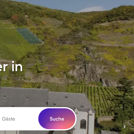
r in
Gäste
Suche