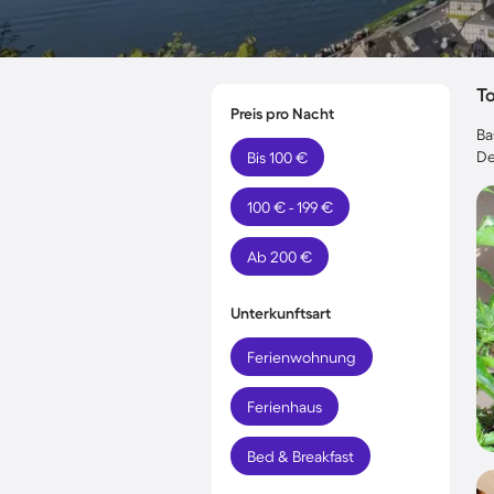
T
Preis pro Nacht
Ba
De
Bis 100 €
100 € - 199 €
Ab 200 €
Unterkunftsart
Ferienwohnung
Ferienhaus
Bed & Breakfast