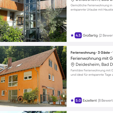
Gemütliche Ferienwohnung in 
entspannte Urlaube mit Haustie
4.5
Großartig
(2 Bewer
Ferienwohnung ∙ 3 Gäste ∙
Ferienwohnung mit Gri
Deidesheim, Bad D
Familiäre Ferienwohnung mit G
und ideal für entspannte Tage z
5.0
Exzellent
(8 Bewer