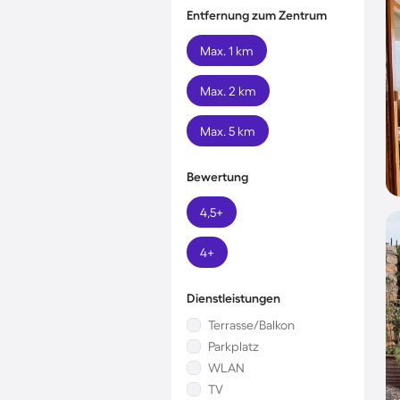
Entfernung zum Zentrum
Max. 1 km
Max. 2 km
Max. 5 km
Bewertung
4,5+
4+
Dienstleistungen
Terrasse/Balkon
Parkplatz
WLAN
TV