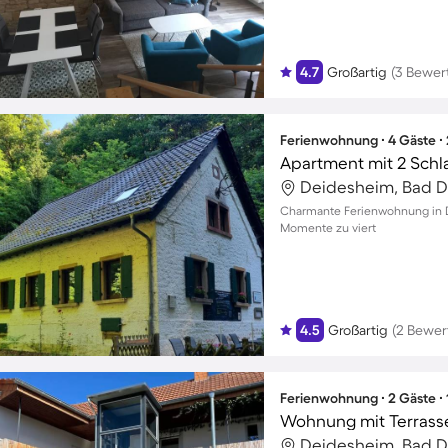
4.7
Großartig
(3 Bewer
Ferienwohnung ∙ 4 Gäste ∙
Apartment mit 2 Schl
Deidesheim, Bad D
Charmante Ferienwohnung in D
Momente zu viert
4.5
Großartig
(2 Bewer
Ferienwohnung ∙ 2 Gäste ∙
Wohnung mit Terrass
Deidesheim, Bad D