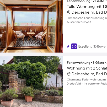
Ferienwohnung ∙ 2 Gäste ∙
Tolle Wohnung mit 1 
Deidesheim, Bad D
Romantische Ferienwohnung mit
Auszeiten zu zweit
5.0
Exzellent
(16 Bewe
Ferienwohnung ∙ 5 Gäste ∙
Wohnung mit 2 Schla
Deidesheim, Bad D
Charmante Ferienwohnung mit B
Diedesfeld – Ihr perfekter Rück