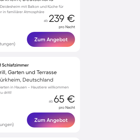
Deidesheim mit Balkon und Küche für
r in familiärer Atmosphäre
239 €
ab
pro Nacht
Zum Angebot
tungen)
 1 Schlafzimmer
ll, Garten und Terrasse
ürkheim, Deutschland
arten in Hausen – Haustiere willkommen
u dritt!
65 €
ab
pro Nacht
Zum Angebot
tungen)