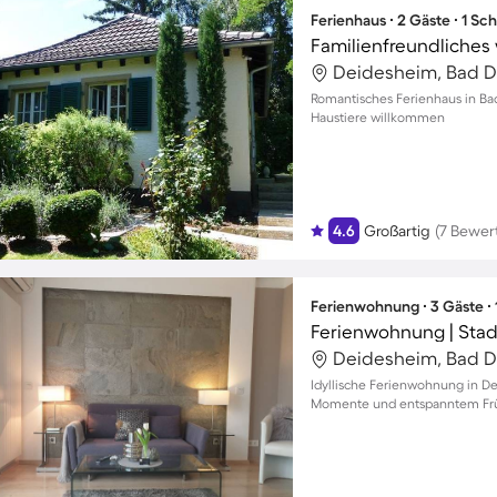
Ferienhaus ∙ 2 Gäste ∙ 1 Sc
Deidesheim, Bad D
Romantisches Ferienhaus in Ba
Haustiere willkommen
4.6
Großartig
(7 Bewer
Ferienwohnung ∙ 3 Gäste ∙
Ferienwohnung | Stadt
Deidesheim, Bad D
Idyllische Ferienwohnung in D
Momente und entspanntem Früh