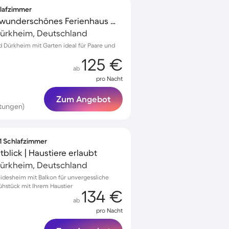
hlafzimmer
Familienfreundliches wunderschönes Ferienhaus mit Terrasse, Grill und Garten | Haustiere sind willkommen
ürkheim, Deutschland
d Dürkheim mit Garten ideal für Paare und
125 €
ab
pro Nacht
Zum Angebot
tungen)
 1 Schlafzimmer
blick | Haustiere erlaubt
ürkheim, Deutschland
eidesheim mit Balkon für unvergessliche
stück mit Ihrem Haustier
134 €
ab
pro Nacht