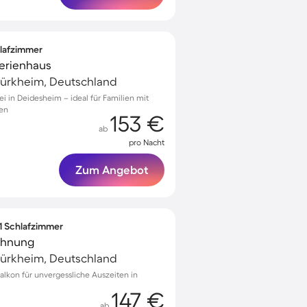
hlafzimmer
Ferienhaus
ürkheim, Deutschland
i in Deidesheim – ideal für Familien mit
ten
153 €
ab
pro Nacht
Zum Angebot
 1 Schlafzimmer
ohnung
ürkheim, Deutschland
kon für unvergessliche Auszeiten in
147 €
ab