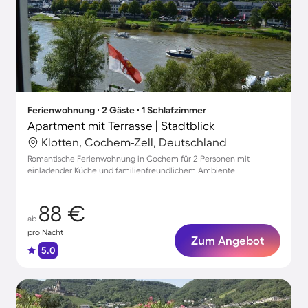
Ferienwohnung ∙ 2 Gäste ∙ 1 Schlafzimmer
Apartment mit Terrasse | Stadtblick
Klotten, Cochem-Zell, Deutschland
Romantische Ferienwohnung in Cochem für 2 Personen mit
einladender Küche und familienfreundlichem Ambiente
88 €
ab
pro Nacht
Zum Angebot
5.0