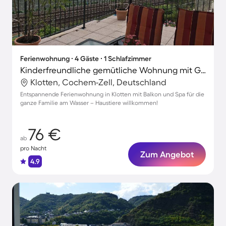
Ferienwohnung ∙ 4 Gäste ∙ 1 Schlafzimmer
Kinderfreundliche gemütliche Wohnung mit Grill und Terrasse | Naturblick | Haustiere erlaubt
Klotten, Cochem-Zell, Deutschland
Entspannende Ferienwohnung in Klotten mit Balkon und Spa für die
ganze Familie am Wasser – Haustiere willkommen!
76 €
ab
pro Nacht
Zum Angebot
4.9