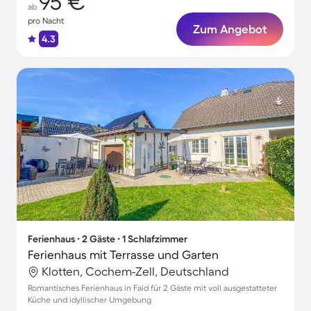
95 €
ab
pro Nacht
Zum Angebot
4.3
Ferienhaus ∙ 2 Gäste ∙ 1 Schlafzimmer
Ferienhaus mit Terrasse und Garten
Klotten, Cochem-Zell, Deutschland
Romantisches Ferienhaus in Faid für 2 Gäste mit voll ausgestatteter
Küche und idyllischer Umgebung