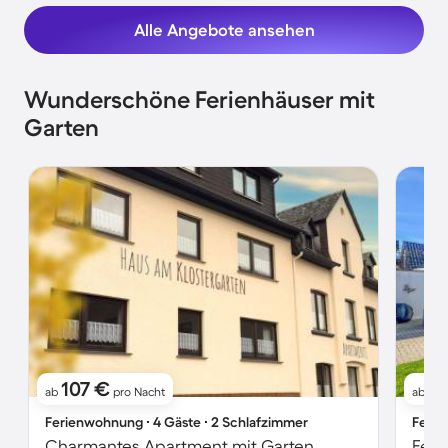
Alle Angebote ansehen
Wunderschöne Ferienhäuser mit
Garten
107 €
6
ab
pro Nacht
ab
Ferienwohnung ∙ 4 Gäste ∙ 2 Schlafzimmer
Ferie
Charmantes Apartment mit Garten
Feri