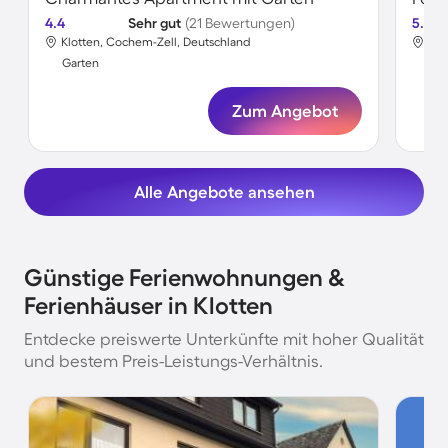
4.4
Sehr gut
(21 Bewertungen)
5.0
Klotten, Cochem-Zell, Deutschland
Klo
Garten
Gar
Zum Angebot
Alle Angebote ansehen
Günstige Ferienwohnungen &
Ferienhäuser in Klotten
Entdecke preiswerte Unterkünfte mit hoher Qualität
und bestem Preis-Leistungs-Verhältnis.