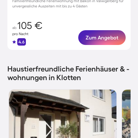
Familienfreundliche Ferienwohnung mit Balkon in Valwigerberg für
unvergessliche Auszeiten mit bis zu 4 Gästen
105 €
ab
pro Nacht
Zum Angebot
4.6
Haustierfreundliche Ferienhäuser & -
wohnungen in Klotten