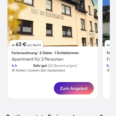
63 €
11
ab
pro Nacht
ab
Ferienwohnung ∙ 2 Gäste ∙ 1 Schlafzimmer
Ferie
Apartment für 2 Personen
4.4
Sehr gut
(22 Bewertungen)
5.0
Klotten, Cochem-Zell, Deutschland
Klo
Zum Angebot