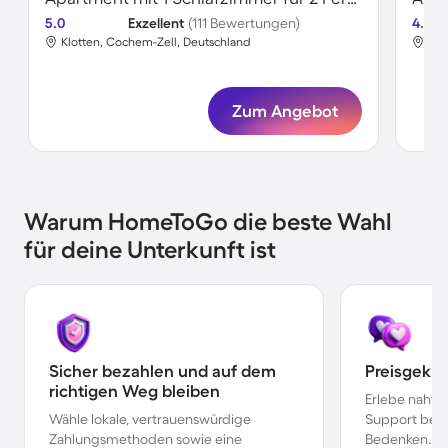
5.0
Exzellent
(111 Bewertungen)
4.8
Klotten, Cochem-Zell, Deutschland
Klo
Zum Angebot
Warum HomeToGo die beste Wahl
für deine Unterkunft ist
Sicher bezahlen und auf dem
Preisgekr
richtigen Weg bleiben
Erlebe nahtl
Wähle lokale, vertrauenswürdige
Support bei 
Zahlungsmethoden sowie eine
Bedenken.