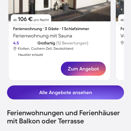
106 €
1
ab
pro Nacht
ab
Ferienwohnung ∙ 3 Gäste ∙ 1 Schlafzimmer
Ferie
Ferienwohnung mit Sauna
4.5
Großartig
(12 Bewertungen)
Klo
Klotten, Cochem-Zell, Deutschland
Hau
Haustier erlaubt
Zum Angebot
Alle Angebote ansehen
Ferienwohnungen und Ferienhäuser
mit Balkon oder Terrasse