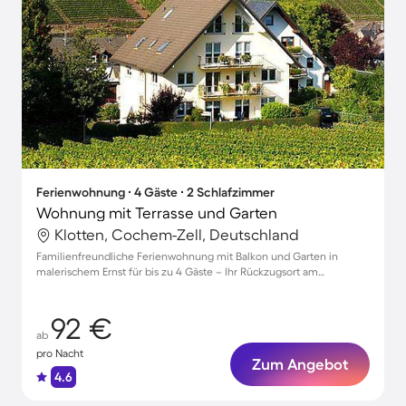
Ferienwohnung ∙ 4 Gäste ∙ 2 Schlafzimmer
Wohnung mit Terrasse und Garten
Klotten, Cochem-Zell, Deutschland
Familienfreundliche Ferienwohnung mit Balkon und Garten in
malerischem Ernst für bis zu 4 Gäste – Ihr Rückzugsort am
Moselufer!
92 €
ab
pro Nacht
Zum Angebot
4.6