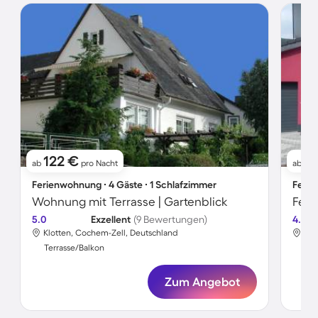
122 €
9
ab
pro Nacht
ab
Ferienwohnung ∙ 4 Gäste ∙ 1 Schlafzimmer
Ferie
Wohnung mit Terrasse | Gartenblick
Feri
5.0
Exzellent
(9 Bewertungen)
4.3
Klotten, Cochem-Zell, Deutschland
Klo
Terrasse/Balkon
Ter
Zum Angebot