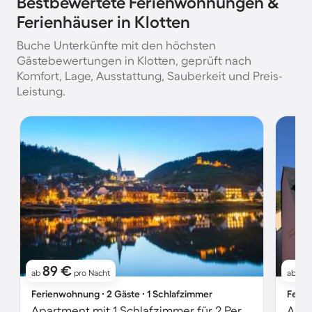
Bestbewertete Ferienwohnungen &
Ferienhäuser in Klotten
Buche Unterkünfte mit den höchsten
Gästebewertungen in Klotten, geprüft nach
Komfort, Lage, Ausstattung, Sauberkeit und Preis-
Leistung.
89 €
1
ab
pro Nacht
ab
Ferienwohnung ∙ 2 Gäste ∙ 1 Schlafzimmer
Ferie
Apartment mit 1 Schlafzimmer für 2 Personen