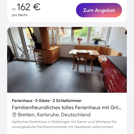
162 €
ab
Zum Angebot
pro Nacht
Ferienhaus ∙ 5 Gäste ∙ 2 Schlafzimmer
Familienfreundliches tolles Ferienhaus mit Grill, Whirlpool und Terrasse | Haustiere erlaubt
Bretten, Karlsruhe, Deutschland
Idyllisches Ferienhaus in Grötzingen mit Kamin und Whirlpool für
unvergessliche Familienmomente mit Haustieren willkommen!