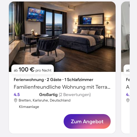
100 €
8
ab
pro Nacht
ab
Ferienwohnung ∙ 2 Gäste ∙ 1 Schlafzimmer
Ferie
Familienfreundliche Wohnung mit Terrasse | Stadtblick
Apar
4.5
Großartig
(2 Bewertungen)
4.3
Bretten, Karlsruhe, Deutschland
Bre
Klimaanlage
Kli
Zum Angebot