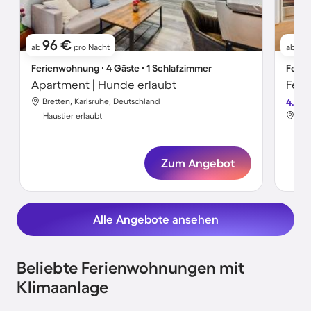
96 €
6
ab
pro Nacht
ab
Ferienwohnung ∙ 4 Gäste ∙ 1 Schlafzimmer
Ferie
Apartment | Hunde erlaubt
Feri
Bretten, Karlsruhe, Deutschland
4.8
Bre
Haustier erlaubt
Hau
Zum Angebot
Alle Angebote ansehen
Beliebte Ferienwohnungen mit
Klimaanlage