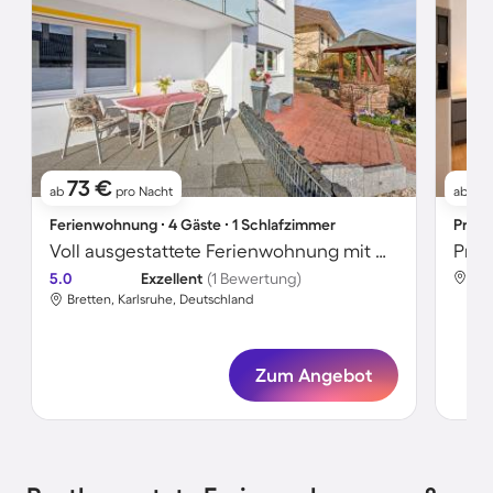
73 €
2
ab
pro Nacht
ab
Ferienwohnung ∙ 4 Gäste ∙ 1 Schlafzimmer
Priva
Voll ausgestattete Ferienwohnung mit Garten und Terrasse
Priv
5.0
Exzellent
(1 Bewertung)
Bre
Bretten, Karlsruhe, Deutschland
Zum Angebot