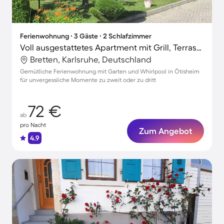
Ferienwohnung ∙ 3 Gäste ∙ 2 Schlafzimmer
Voll ausgestattetes Apartment mit Grill, Terrasse und Garten | Naturblick | Perfekt für die Arbeit von Zuhause
Bretten, Karlsruhe, Deutschland
Gemütliche Ferienwohnung mit Garten und Whirlpool in Ötisheim
für unvergessliche Momente zu zweit oder zu dritt
72 €
ab
pro Nacht
Zum Angebot
4.9