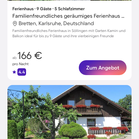
Ferienhaus ∙ 9 Gäste ∙ 5 Schlafzimmer
Familienfreundliches geräumiges Ferienhaus mit Terrasse, Garten und Grill | Perfekt für die Arbeit von Zuhause | Hunde erlaubt
Bretten, Karlsruhe, Deutschland
Familienfreundliches Ferienhaus in Söllingen mit Garten Kamin und
Balkon ideal für bis zu 9 Gäste und ihre vierbeinigen Freunde
166 €
ab
pro Nacht
Zum Angebot
4.4