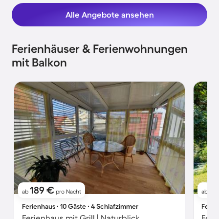
Alle Angebote ansehen
Ferienhäuser & Ferienwohnungen
mit Balkon
189 €
1
ab
pro Nacht
ab
Ferienhaus ∙ 10 Gäste ∙ 4 Schlafzimmer
Ferie
Ferienhaus mit Grill | Naturblick
Feri