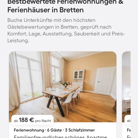
Bestbewertete Ferienwohnungen &
Ferienhäuser in Bretten
Buche Unterkünfte mit den höchsten
Gästebewertungen in Bretten, geprüft nach
Komfort, Lage, Ausstattung, Sauberkeit und Preis-
Leistung.
188 €
9
ab
pro Nacht
ab
Ferienwohnung ∙ 6 Gäste ∙ 3 Schlafzimmer
Ferie
Familienfreundliches schönes Apartment
Feri