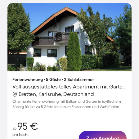
Ferienwohnung ∙ 5 Gäste ∙ 2 Schlafzimmer
Voll ausgestattetes tolles Apartment mit Garten | Perfekt für die Arbeit von Zuhause
Bretten, Karlsruhe, Deutschland
Charmante Ferienwohnung mit Balkon und Garten in idyllischem
Büchig für bis zu 5 Gäste ideal zum Entspannen und Wohlfühlen
95 €
ab
pro Nacht
Zum Angebot