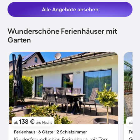
Alle Angebote ansehen
Wunderschöne Ferienhäuser mit
Garten
138 €
1
ab
pro Nacht
ab
Ferienhaus ∙ 6 Gäste ∙ 2 Schlafzimmer
Ferie
Kinderfreundliches Ferienhaus mit Terrasse und Garten