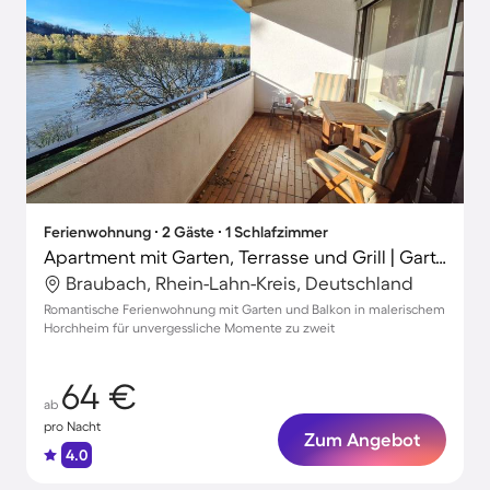
Ferienwohnung ∙ 2 Gäste ∙ 1 Schlafzimmer
Apartment mit Garten, Terrasse und Grill | Gartenblick
Braubach, Rhein-Lahn-Kreis, Deutschland
Romantische Ferienwohnung mit Garten und Balkon in malerischem
Horchheim für unvergessliche Momente zu zweit
64 €
ab
pro Nacht
Zum Angebot
4.0