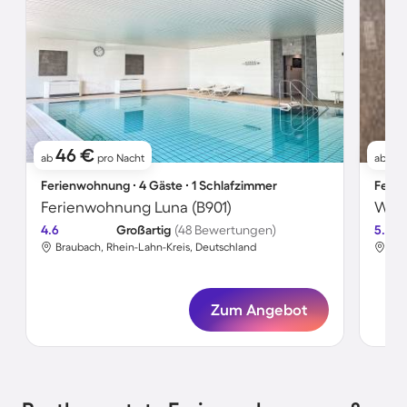
46 €
1
ab
pro Nacht
ab
Ferienwohnung ∙ 4 Gäste ∙ 1 Schlafzimmer
Ferie
Ferienwohnung Luna (B901)
Wohn
4.6
Großartig
(48 Bewertungen)
5.0
Braubach, Rhein-Lahn-Kreis, Deutschland
Bra
Zum Angebot