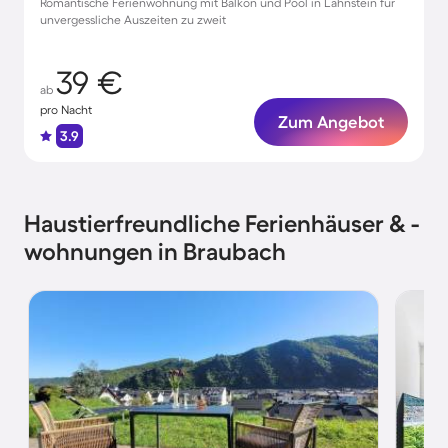
Romantische Ferienwohnung mit Balkon und Pool in Lahnstein für
unvergessliche Auszeiten zu zweit
39 €
ab
pro Nacht
Zum Angebot
3.9
Haustierfreundliche Ferienhäuser & -
wohnungen in Braubach