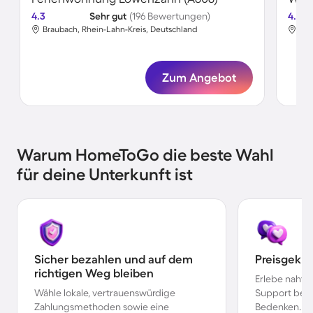
4.3
Sehr gut
(196 Bewertungen)
4.8
Braubach, Rhein-Lahn-Kreis, Deutschland
Bra
Zum Angebot
Warum HomeToGo die beste Wahl
für deine Unterkunft ist
Sicher bezahlen und auf dem
Preisgekr
richtigen Weg bleiben
Erlebe nahtl
Wähle lokale, vertrauenswürdige
Support bei 
Zahlungsmethoden sowie eine
Bedenken.