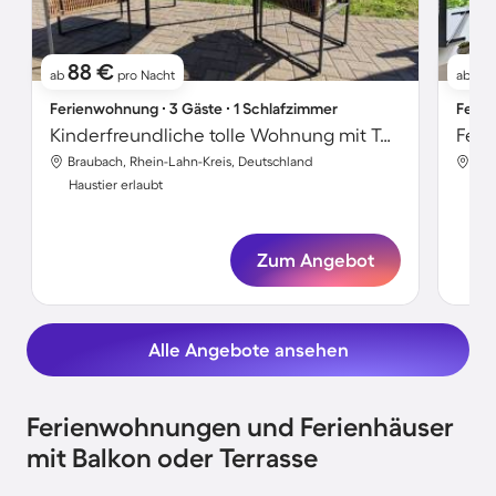
88 €
7
ab
pro Nacht
ab
Ferienwohnung ∙ 3 Gäste ∙ 1 Schlafzimmer
Ferie
Kinderfreundliche tolle Wohnung mit Terrasse, Grill und Garten | Bergblick | Hunde erlaubt
Fer
Braubach, Rhein-Lahn-Kreis, Deutschland
Bra
Haustier erlaubt
Hau
Zum Angebot
Alle Angebote ansehen
Ferienwohnungen und Ferienhäuser
mit Balkon oder Terrasse