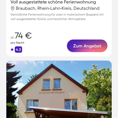
Voll ausgestattete schöne Ferienwohnung
Braubach, Rhein-Lahn-Kreis, Deutschland
Gemütliche Ferienwohnung für zwei in malerischem Boppard mit
voll ausgestatteter Küche und herzlicher Atmosphäre
74 €
ab
pro Nacht
Zum Angebot
4.3