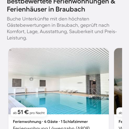
Bestbewertete Ferienwohnungen &
Ferienhäuser in Braubach
Buche Unterkünfte mit den höchsten
Gästebewertungen in Braubach, geprüft nach
Komfort, Lage, Ausstattung, Sauberkeit und Preis-
Leistung.
51 €
5
ab
pro Nacht
ab
Ferienwohnung ∙ 4 Gäste ∙ 1 Schlafzimmer
Ferie
Ferienwohnung Löwenzahn (A808)
Wohn