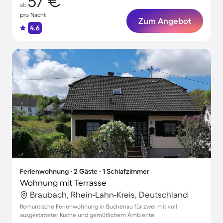
57 €
ab
pro Nacht
Zum Angebot
4.6
Ferienwohnung ∙ 2 Gäste ∙ 1 Schlafzimmer
Wohnung mit Terrasse
Braubach, Rhein-Lahn-Kreis, Deutschland
Romantische Ferienwohnung in Buchenau für zwei mit voll
ausgestatteter Küche und gemütlichem Ambiente