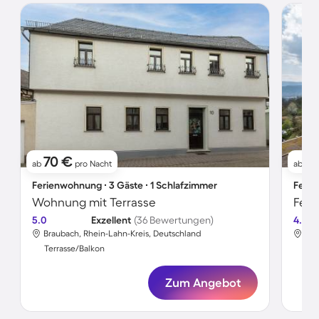
70 €
7
ab
pro Nacht
ab
Ferienwohnung ∙ 3 Gäste ∙ 1 Schlafzimmer
Ferie
Wohnung mit Terrasse
Feri
5.0
Exzellent
(36 Bewertungen)
4.6
Braubach, Rhein-Lahn-Kreis, Deutschland
Bra
Terrasse/Balkon
Ter
Zum Angebot