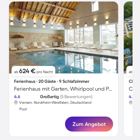
624 €
7
ab
pro Nacht
ab
Ferienhaus ∙ 20 Gäste ∙ 9 Schlafzimmer
Chale
Ferienhaus mit Garten, Whirlpool und Pool
Chal
4.6
Großartig
(5 Bewertungen)
4.0
Viersen, Nordrhein-Westfalen, Deutschland
Vie
Pool
Poo
Zum Angebot