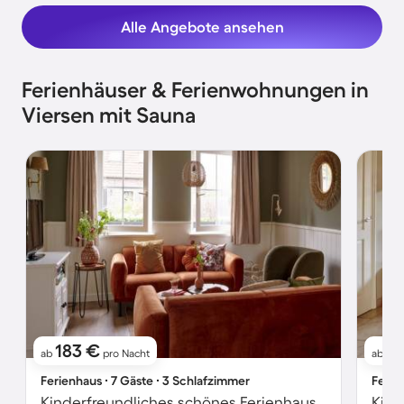
Alle Angebote ansehen
Ferienhäuser & Ferienwohnungen in
Viersen mit Sauna
183 €
2
ab
pro Nacht
ab
Ferienhaus ∙ 7 Gäste ∙ 3 Schlafzimmer
Ferie
Kinderfreundliches schönes Ferienhaus mit Pool, Terrasse und Sauna | Haustiere erlaubt