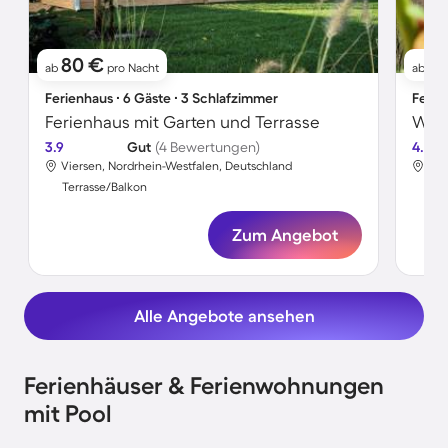
80 €
7
ab
pro Nacht
ab
Ferienhaus ∙ 6 Gäste ∙ 3 Schlafzimmer
Ferie
Ferienhaus mit Garten und Terrasse
3.9
Gut
(4 Bewertungen)
4.0
Viersen, Nordrhein-Westfalen, Deutschland
Vie
Terrasse/Balkon
Ter
Zum Angebot
Alle Angebote ansehen
Ferienhäuser & Ferienwohnungen
mit Pool