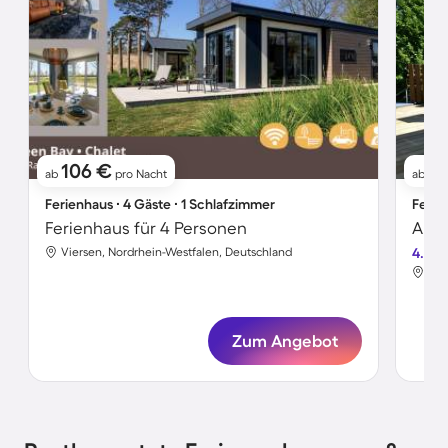
106 €
8
ab
pro Nacht
ab
Ferienhaus ∙ 4 Gäste ∙ 1 Schlafzimmer
Ferie
Ferienhaus für 4 Personen
Apar
Viersen, Nordrhein-Westfalen, Deutschland
4.6
Vie
Zum Angebot