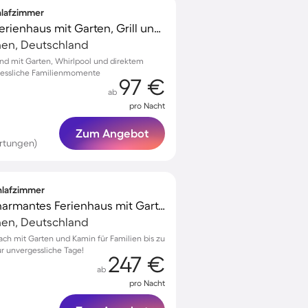
chlafzimmer
Familienorientiertes Ferienhaus mit Garten, Grill und Terrasse | Naturblick
hen, Deutschland
ünd mit Garten, Whirlpool und direktem
gessliche Familienmomente
97 €
ab
pro Nacht
Zum Angebot
rtungen)
chlafzimmer
Kinderfreundliches charmantes Ferienhaus mit Garten, Grill und Terrasse
hen, Deutschland
bach mit Garten und Kamin für Familien bis zu
ür unvergessliche Tage!
247 €
ab
pro Nacht