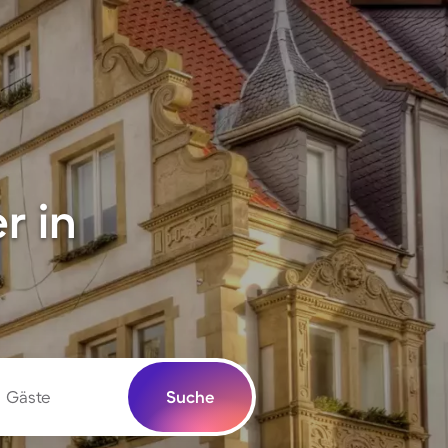
r in
Gäste
Suche