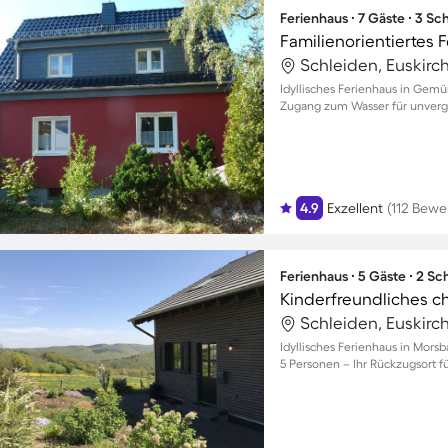
Ferienhaus ∙ 7 Gäste ∙ 3 S
Schleiden, Euskirc
Idyllisches Ferienhaus in Gem
Zugang zum Wasser für unver
4.9
Exzellent
(112 Bewe
Ferienhaus ∙ 5 Gäste ∙ 2 S
Schleiden, Euskirc
Idyllisches Ferienhaus in Mors
5 Personen – Ihr Rückzugsort f