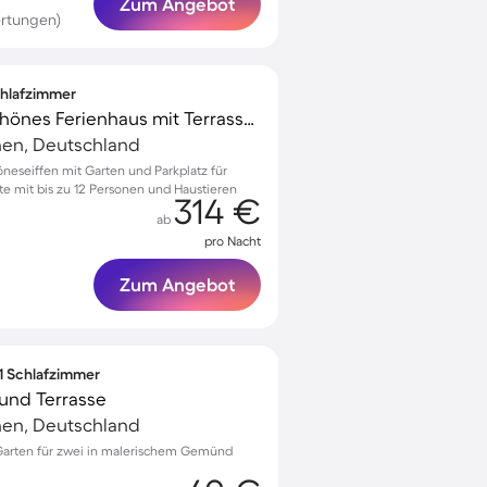
Zum Angebot
rtungen)
Schlafzimmer
Voll ausgestattetes schönes Ferienhaus mit Terrasse und Garten | Hunde erlaubt
hen, Deutschland
neseiffen mit Garten und Parkplatz für
 mit bis zu 12 Personen und Haustieren
314 €
ab
pro Nacht
Zum Angebot
 1 Schlafzimmer
und Terrasse
hen, Deutschland
Garten für zwei in malerischem Gemünd