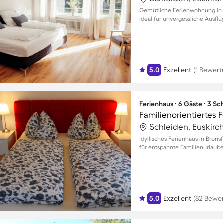
Gemütliche Ferienwohnung in 
ideal für unvergessliche Ausflü
5.0
Exzellent
(1 Bewert
Ferienhaus ∙ 6 Gäste ∙ 3 S
Schleiden, Euskirc
Idyllisches Ferienhaus in Bron
für entspannte Familienurlaube
5.0
Exzellent
(82 Bewe