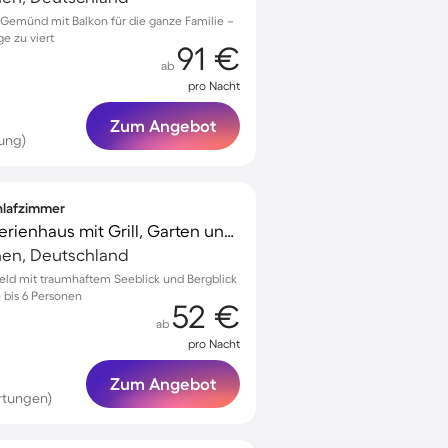
Gemünd mit Balkon für die ganze Familie –
ge zu viert
91 €
ab
pro Nacht
Zum Angebot
ung)
chlafzimmer
Familienorientiertes Ferienhaus mit Grill, Garten und Terrasse | Bergblick | Perfekt für die Arbeit von Zuhause
hen, Deutschland
sfeld mit traumhaftem Seeblick und Bergblick
 bis 6 Personen
52 €
ab
pro Nacht
Zum Angebot
rtungen)