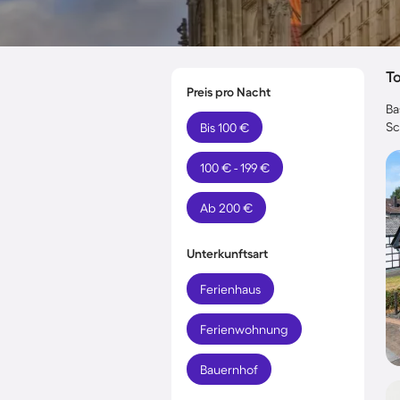
T
Preis pro Nacht
Ba
Sc
Bis 100 €
100 € - 199 €
Ab 200 €
Unterkunftsart
Ferienhaus
Ferienwohnung
Bauernhof