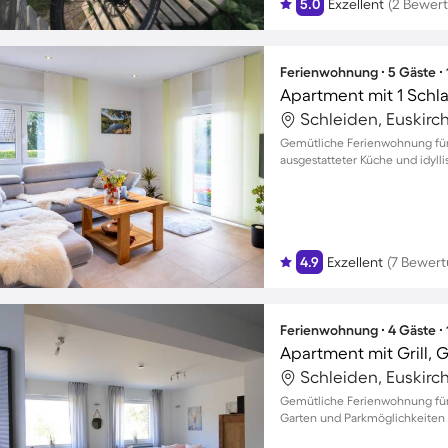
5.0
Exzellent
(2 Bewer
Ferienwohnung ∙ 5 Gäste ∙
Apartment mit 1 Schl
Schleiden, Euskirc
Gemütliche Ferienwohnung für b
ausgestatteter Küche und idyl
4.9
Exzellent
(7 Bewer
Ferienwohnung ∙ 4 Gäste ∙
Apartment mit Grill, 
Schleiden, Euskirc
Gemütliche Ferienwohnung für 
Garten und Parkmöglichkeiten 