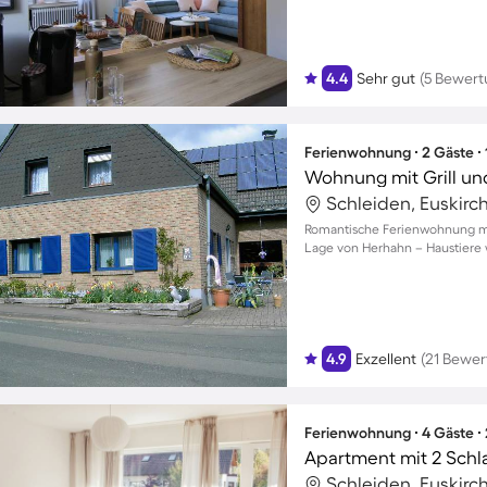
4.4
Sehr gut
(5 Bewer
Ferienwohnung ∙ 2 Gäste ∙
Wohnung mit Grill un
Schleiden, Euskirc
Romantische Ferienwohnung mit
Lage von Herhahn – Haustiere
4.9
Exzellent
(21 Bewe
Ferienwohnung ∙ 4 Gäste ∙
Apartment mit 2 Schl
Schleiden, Euskirc