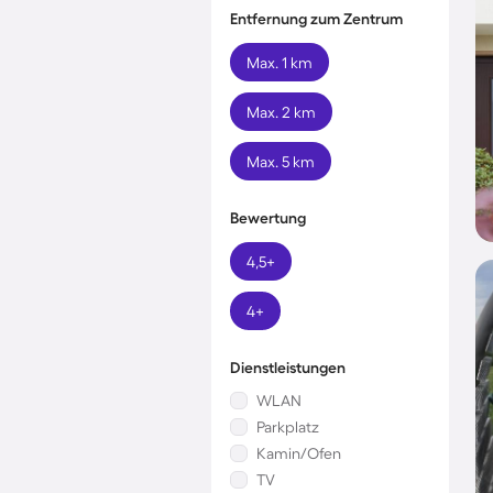
Entfernung zum Zentrum
Max. 1 km
Max. 2 km
Max. 5 km
Bewertung
4,5+
4+
Dienstleistungen
WLAN
Parkplatz
Kamin/Ofen
TV