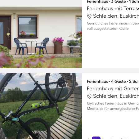
Ferienhaus ∙ 3 Gäste ∙ 1 Sc
Ferienhaus mit Terra
Schleiden, Euskirc
Gemütliches Ferienhaus in Bere
voll ausgestatteter Küche
Ferienhaus ∙ 4 Gäste ∙ 2 S
Ferienhaus mit Garten
Schleiden, Euskirc
Idyllisches Ferienhaus in Gem
Meerblick für unvergessliche