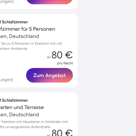
tungen)
 1 Schlafzimmer
afzimmer für 5 Personen
hen, Deutschland
is zu 5 Personen in Dreiborn mit voll
lischem Ambiente
80 €
ab
pro Nacht
Zum Angebot
tungen)
 1 Schlafzimmer
Garten und Terrasse
hen, Deutschland
Familien mit Haustieren in Schleiden mit
für unvergessliche Aufenthalte
80 €
ab