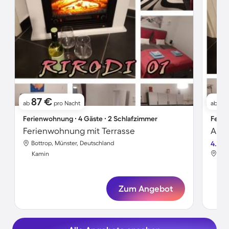
87 €
8
ab
pro Nacht
ab
Ferienwohnung ∙ 4 Gäste ∙ 2 Schlafzimmer
Ferie
Ferienwohnung mit Terrasse
Apar
Bottrop, Münster, Deutschland
4.7
Bot
Kamin
Ka
Zum Angebot