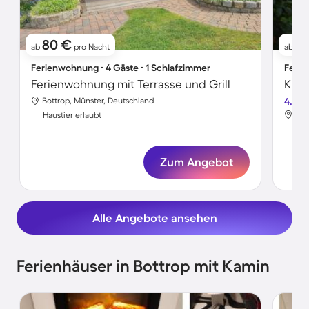
80 €
5
ab
pro Nacht
ab
Ferienwohnung ∙ 4 Gäste ∙ 1 Schlafzimmer
Ferie
Ferienwohnung mit Terrasse und Grill
Bottrop, Münster, Deutschland
4.3
Bot
Haustier erlaubt
Hau
Zum Angebot
Alle Angebote ansehen
Ferienhäuser in Bottrop mit Kamin