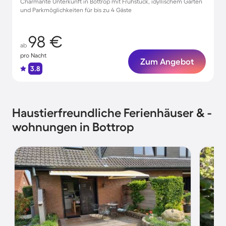
Charmante Unterkunft in Bottrop mit Frühstück, idyllischem Garten
und Parkmöglichkeiten für bis zu 4 Gäste
98 €
ab
pro Nacht
Zum Angebot
3.8
Haustierfreundliche Ferienhäuser & -
wohnungen in Bottrop