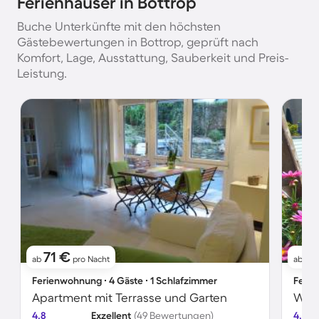
Ferienhäuser in Bottrop
Buche Unterkünfte mit den höchsten
Gästebewertungen in Bottrop, geprüft nach
Komfort, Lage, Ausstattung, Sauberkeit und Preis-
Leistung.
71 €
51
ab
pro Nacht
ab
Ferienwohnung ∙ 4 Gäste ∙ 1 Schlafzimmer
Ferie
Apartment mit Terrasse und Garten
4.8
Exzellent
(49 Bewertungen)
4.7