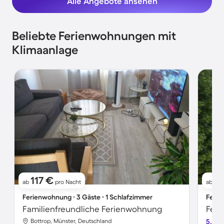
Alle Angebote ansehen
Beliebte Ferienwohnungen mit
Klimaanlage
117 €
1
ab
pro Nacht
ab
Ferienwohnung ∙ 3 Gäste ∙ 1 Schlafzimmer
Ferie
Familienfreundliche Ferienwohnung
Feri
Bottrop, Münster, Deutschland
5.0