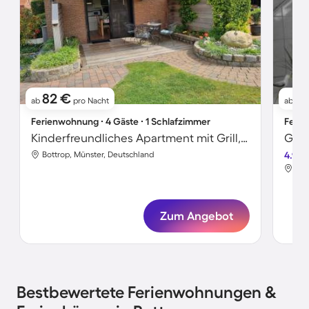
82 €
8
ab
pro Nacht
ab
Ferienwohnung ∙ 4 Gäste ∙ 1 Schlafzimmer
Ferie
Kinderfreundliches Apartment mit Grill, Garten und Terrasse | Hunde erlaubt
Bottrop, Münster, Deutschland
4.9
Bot
Zum Angebot
Bestbewertete Ferienwohnungen &