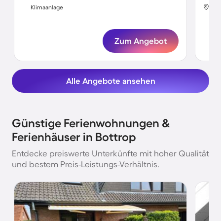
Bot
Klimaanlage
Kli
Zum Angebot
Alle Angebote ansehen
Günstige Ferienwohnungen &
Ferienhäuser in Bottrop
Entdecke preiswerte Unterkünfte mit hoher Qualität
und bestem Preis-Leistungs-Verhältnis.