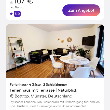
107 €
ab
pro Nacht
Zum Angebot
5.0
Ferienhaus ∙ 4 Gäste ∙ 2 Schlafzimmer
Ferienhaus mit Terrasse | Naturblick
Bottrop, Münster, Deutschland
Idyllisches Ferienhaus in Fuhlenbrock mit Strandzugang für Familien
und Haustiere, ideal für unvergessliche Urlaubsmomente!