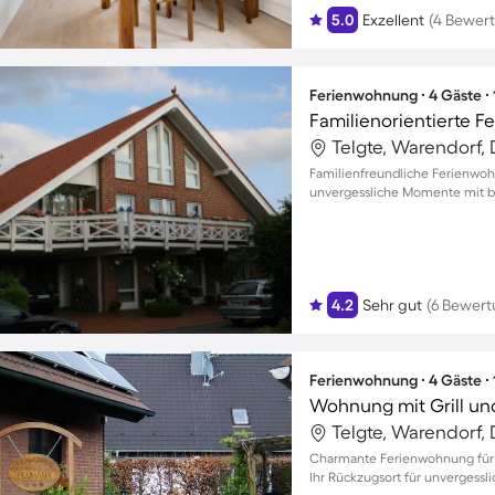
5.0
Exzellent
(4 Bewer
Ferienwohnung ∙ 4 Gäste ∙
Familienorientierte 
Telgte, Warendorf,
Familienfreundliche Ferienwohn
unvergessliche Momente mit bi
4.2
Sehr gut
(6 Bewer
Ferienwohnung ∙ 4 Gäste ∙
Wohnung mit Grill un
Telgte, Warendorf,
Charmante Ferienwohnung für b
Ihr Rückzugsort für unvergess