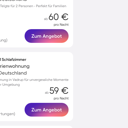
lgte für 2 Personen - Perfekt für Familien
60 €
ab
pro Nacht
Zum Angebot
ung)
 1 Schlafzimmer
Ferienwohnung
 Deutschland
hnung in Vadrup für unvergessliche Momente
cher Umgebung
59 €
ab
pro Nacht
Zum Angebot
rtungen)