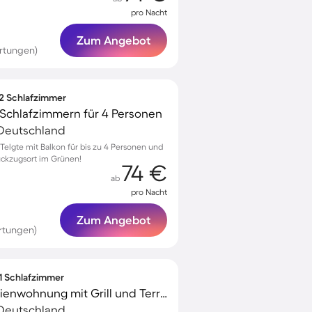
pro Nacht
Zum Angebot
rtungen)
 2 Schlafzimmer
Schlafzimmern für 4 Personen
 Deutschland
elgte mit Balkon für bis zu 4 Personen und
ückzugsort im Grünen!
74 €
ab
pro Nacht
Zum Angebot
rtungen)
 1 Schlafzimmer
Kinderfreundliche Ferienwohnung mit Grill und Terrasse | Gartenblick
 Deutschland