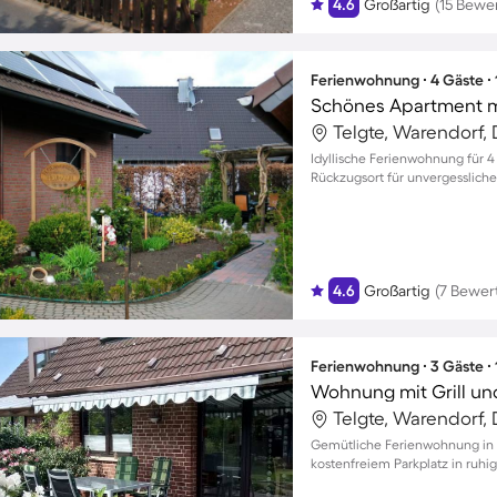
4.6
Großartig
(15 Bewe
Ferienwohnung ∙ 4 Gäste ∙
Schönes Apartment mi
Telgte, Warendorf,
Idyllische Ferienwohnung für 4
Rückzugsort für unvergessliche
4.6
Großartig
(7 Bewer
Ferienwohnung ∙ 3 Gäste ∙
Wohnung mit Grill und
Telgte, Warendorf,
Gemütliche Ferienwohnung in T
kostenfreiem Parkplatz in ruh