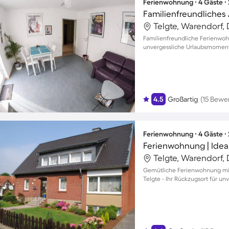
Ferienwohnung ∙ 4 Gäste ∙
Familienfreundliches
Telgte, Warendorf,
Familienfreundliche Ferienwoh
unvergessliche Urlaubsmomente
4.5
Großartig
(15 Bewe
Ferienwohnung ∙ 4 Gäste ∙
Ferienwohnung | Idea
Telgte, Warendorf,
Gemütliche Ferienwohnung mit
Telgte - Ihr Rückzugsort für u