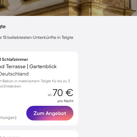
gte
e 15 beliebtesten Unterkünfte in Telgte
 1 Schlafzimmer
nd Terrasse | Gartenblick
 Deutschland
Balkon in malerischem Telgte für bis zu 3
nd Entdecken
70 €
ab
pro Nacht
Zum Angebot
rtungen)