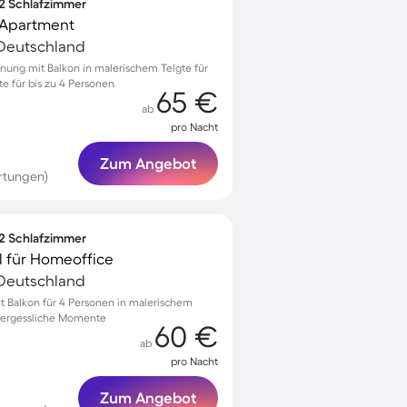
 2 Schlafzimmer
 Apartment
 Deutschland
nung mit Balkon in malerischem Telgte für
 für bis zu 4 Personen
65 €
ab
pro Nacht
Zum Angebot
rtungen)
 2 Schlafzimmer
l für Homeoffice
 Deutschland
 Balkon für 4 Personen in malerischem
nvergessliche Momente
60 €
ab
pro Nacht
Zum Angebot