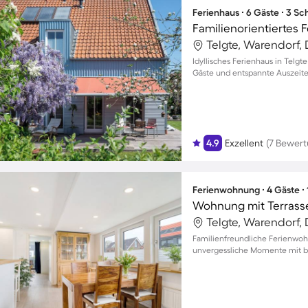
Ferienhaus ∙ 6 Gäste ∙ 3 S
Telgte, Warendorf,
Idyllisches Ferienhaus in Telgte
Gäste und entspannte Auszeite
4.9
Exzellent
(7 Bewer
Ferienwohnung ∙ 4 Gäste ∙
Wohnung mit Terrasse
Telgte, Warendorf,
Familienfreundliche Ferienwoh
unvergessliche Momente mit bi