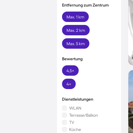
Entfernung zum Zentrum
Max. 1 km
Max. 2 km
Max. 5 km
Bewertung
4,5+
4+
Dienstleistungen
WLAN
Terrasse/Balkon
TV
Küche