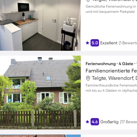
Gemütliche Ferienwohnung in Te
und mit bequemem Parkplatz
5.0
Exzellent
(1 Bewert
Ferienwohnung ∙ 4 Gäste ∙
Familienorientierte 
Telgte, Warendorf,
Familienfreundliche Ferienwo
mit bis zu 4 Gästen in idyllis
4.6
Großartig
(17 Bewe