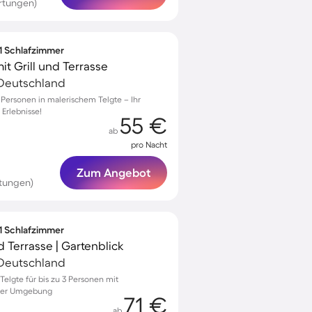
rtungen)
 1 Schlafzimmer
t Grill und Terrasse
 Deutschland
 Personen in malerischem Telgte – Ihr
 Erlebnisse!
55 €
ab
pro Nacht
Zum Angebot
tungen)
 1 Schlafzimmer
 Terrasse | Gartenblick
 Deutschland
elgte für bis zu 3 Personen mit
iger Umgebung
71 €
ab