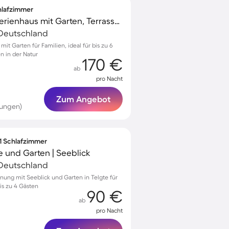
chlafzimmer
Familienorientiertes Ferienhaus mit Garten, Terrasse und Grill | Ideal für Homeoffice
 Deutschland
 mit Garten für Familien, ideal für bis zu 6
n in der Natur
170 €
ab
pro Nacht
Zum Angebot
tungen)
 1 Schlafzimmer
 und Garten | Seeblick
 Deutschland
nung mit Seeblick und Garten in Telgte für
s zu 4 Gästen
90 €
ab
pro Nacht