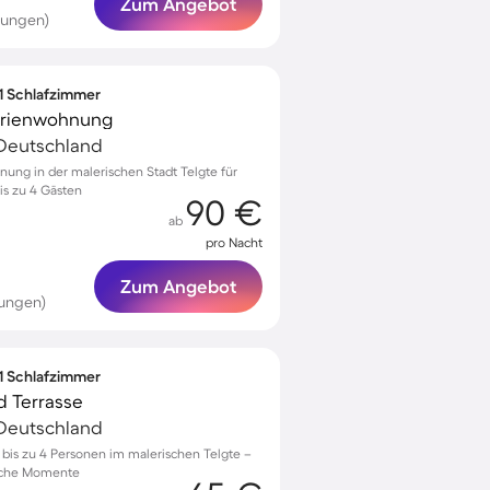
Zum Angebot
tungen)
 1 Schlafzimmer
Ferienwohnung
 Deutschland
ung in der malerischen Stadt Telgte für
s zu 4 Gästen
90 €
ab
pro Nacht
Zum Angebot
tungen)
 1 Schlafzimmer
d Terrasse
 Deutschland
is zu 4 Personen im malerischen Telgte –
liche Momente