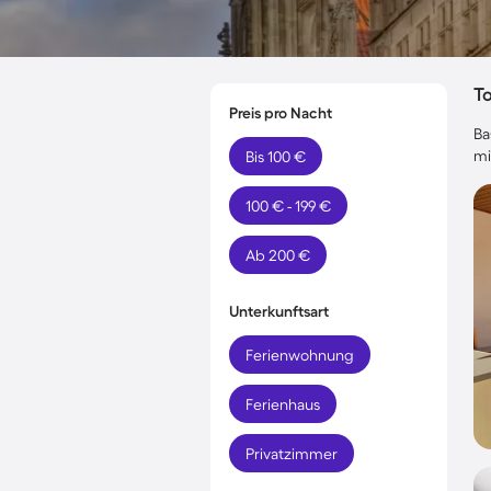
T
Preis pro Nacht
Ba
mi
Bis 100 €
100 € - 199 €
Ab 200 €
Unterkunftsart
Ferienwohnung
Ferienhaus
Privatzimmer