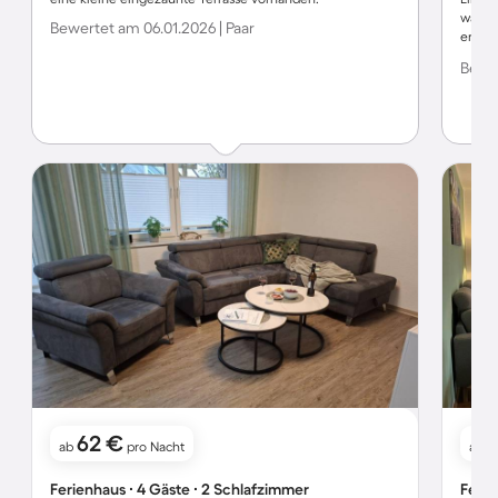
war m
Bewertet am 06.01.2026 | Paar
erreic
uns b
Bewer
62 €
1
ab
pro Nacht
ab
Ferienhaus ∙ 4 Gäste ∙ 2 Schlafzimmer
Ferie