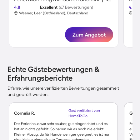
4.8
Exzellent
(67 Bewertungen)
4.8
Weener, Leer (Ostfriesland), Deutschland
Wee
Zum Angebot
Echte Gästebewertungen &
Erfahrungsberichte
Erfahre, wie unsere verifizierten Bewertungen gesammelt
und geprüft werden.
Gast verifiziert von
Cornelia R.
Gabri
HomeToGo
Das Ferienhaus war sehr sauber, gut eingerichtet und es
Es erw
hat an nichts gefehlt. So haben wir es noch nie erlebt!
einger
Kleiner Abzug, da für Hunde weniger geeignet, es ist nur
Wohng
eine kleine eingezäunte Terrasse vorhanden.
Einka