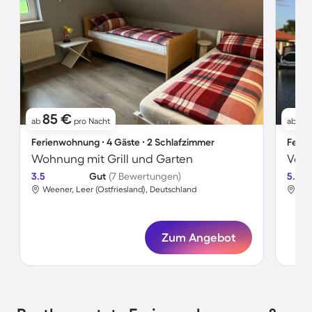
85 €
1
ab
pro Nacht
ab
Ferienwohnung ∙ 4 Gäste ∙ 2 Schlafzimmer
Ferie
Wohnung mit Grill und Garten
Voll
3.5
Gut
(7 Bewertungen)
5.0
Weener, Leer (Ostfriesland), Deutschland
Wee
Zum Angebot