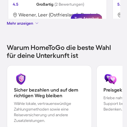
4.5
Großartig
(2 Bewertungen)
5.0
Weener, Leer (Ostfriesland), Deutschland
Zum Angebot
Mehr anzeigen
Warum HomeToGo die beste Wahl
für deine Unterkunft ist
Sicher bezahlen und auf dem
Preisgekr
richtigen Weg bleiben
Erlebe nahtl
Wähle lokale, vertrauenswürdige
Support bei 
Zahlungsmethoden sowie eine
Bedenken.
Reiseversicherung und andere
Zusatzleistungen.