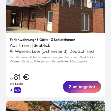
Ferienwohnung ∙ 5 Gäste ∙ 3 Schlafzimmer
Apartment | Seeblick
Weener, Leer (Ostfriesland), Deutschland
Familienfreundliche Ferienwohnung mit Balkon und Seeblick in
Weener für bis zu 5 Personen – Ihr perfekter Rückzugsort!
81 €
ab
pro Nacht
Zum Angebot
4.5