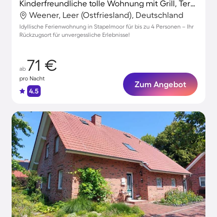
Kinderfreundliche tolle Wohnung mit Grill, Terrasse und Garten
Weener, Leer (Ostfriesland), Deutschland
Idyllische Ferienwohnung in Stapelmoor für bis zu 4 Personen – Ihr
Rückzugsort für unvergessliche Erlebnisse!
71 €
ab
pro Nacht
Zum Angebot
4.5