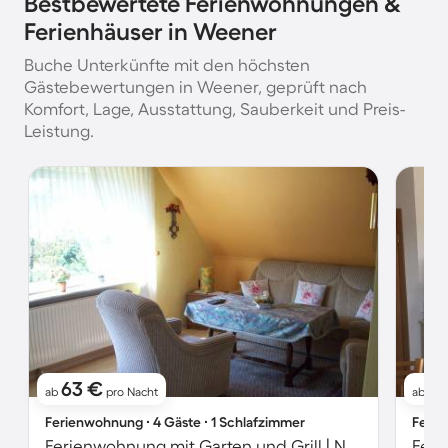
Bestbewertete Ferienwohnungen &
Ferienhäuser in Weener
Buche Unterkünfte mit den höchsten
Gästebewertungen in Weener, geprüft nach
Komfort, Lage, Ausstattung, Sauberkeit und Preis-
Leistung.
63 €
11
ab
pro Nacht
ab
Ferienwohnung ∙ 4 Gäste ∙ 1 Schlafzimmer
Ferie
Ferienwohnung mit Garten und Grill | Naturblick
Feri