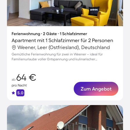
Ferienwohnung ∙ 2 Gäste ∙ 1 Schlafzimmer
Apartment mit 1 Schlafzimmer für 2 Personen
Weener, Leer (Ostfriesland), Deutschland
Gemütliche Ferienwohnung für zwei in Weener – ideal für
Familienurlaube voller Entspannung und kulinarischer
Entdeckungen
64 €
ab
pro Nacht
Zum Angebot
5.0