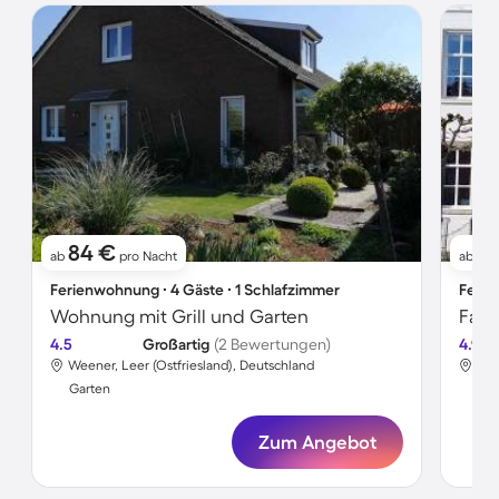
84 €
9
ab
pro Nacht
ab
Ferienwohnung ∙ 4 Gäste ∙ 1 Schlafzimmer
Ferie
Wohnung mit Grill und Garten
4.5
Großartig
(2 Bewertungen)
4.9
Weener, Leer (Ostfriesland), Deutschland
Wee
Garten
Gar
Zum Angebot