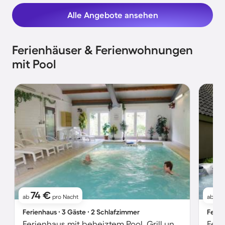
Alle Angebote ansehen
Ferienhäuser & Ferienwohnungen
mit Pool
74 €
17
ab
pro Nacht
ab
Ferienhaus ∙ 3 Gäste ∙ 2 Schlafzimmer
Ferie
Ferienhaus mit beheiztem Pool, Grill und Garten