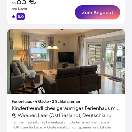
83 €
ab
pro Nacht
Zum Angebot
5.0
Ferienhaus ∙ 4 Gäste ∙ 2 Schlafzimmer
Kinderfreundliches geräumiges Ferienhaus mit Grill, Garten und Terrasse
Weener, Leer (Ostfriesland), Deutschland
Familienfreundliches Ferienhaus mit Garten in ruhiger Lage in
Holthusen für bis zu 4 Gäste ideal zum Entspannen und Erholen