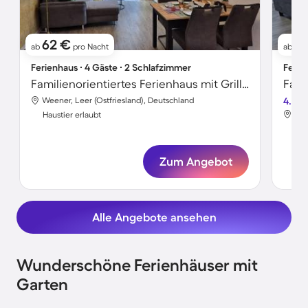
62 €
6
ab
pro Nacht
ab
Ferienhaus ∙ 4 Gäste ∙ 2 Schlafzimmer
Ferie
Familienorientiertes Ferienhaus mit Grill, Terrasse und Sauna | Haustiere erlaubt
Weener, Leer (Ostfriesland), Deutschland
4.5
Wee
Haustier erlaubt
Hau
Zum Angebot
Alle Angebote ansehen
Wunderschöne Ferienhäuser mit
Garten