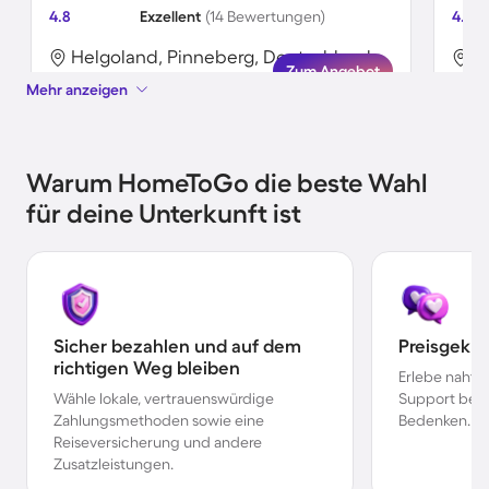
4.8
Exzellent
(14 Bewertungen)
4.6
Helgoland, Pinneberg, Deutschland
H
Zum Angebot
Mehr anzeigen
Warum HomeToGo die beste Wahl
für deine Unterkunft ist
Sicher bezahlen und auf dem
Preisgekr
richtigen Weg bleiben
Erlebe nahtl
Wähle lokale, vertrauenswürdige
Support bei 
Zahlungsmethoden sowie eine
Bedenken.
Reiseversicherung und andere
Zusatzleistungen.