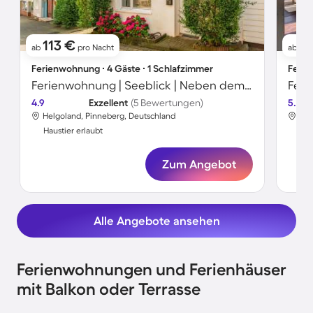
113 €
3
ab
pro Nacht
ab
Ferienwohnung ∙ 4 Gäste ∙ 1 Schlafzimmer
Ferie
Ferienwohnung | Seeblick | Neben dem Strand | Hunde erlaubt
4.9
Exzellent
(5 Bewertungen)
5.0
Helgoland, Pinneberg, Deutschland
Hel
Haustier erlaubt
Hau
Zum Angebot
Alle Angebote ansehen
Ferienwohnungen und Ferienhäuser
mit Balkon oder Terrasse