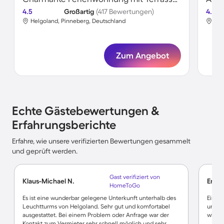
4.5
Großartig
(417 Bewertungen)
4.5
Helgoland, Pinneberg, Deutschland
Hel
Zum Angebot
Echte Gästebewertungen &
Erfahrungsberichte
Erfahre, wie unsere verifizierten Bewertungen gesammelt
und geprüft werden.
Gast verifiziert von
Klaus-Michael N.
Ernst
HomeToGo
Es ist eine wunderbar gelegene Unterkunft unterhalb des
Eine s
Leuchtturms von Helgoland. Sehr gut und komfortabel
uns n
ausgestattet. Bei einem Problem oder Anfrage war der
wiede
Kontakt zum Vermieter sehr schnell möglich und sehr