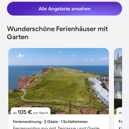
Alle Angebote ansehen
Wunderschöne Ferienhäuser mit
Garten
105 €
1
ab
pro Nacht
ab
Ferienwohnung ∙ 2 Gäste ∙ 1 Schlafzimmer
Ferie
Ferienwohnung mit Terrasse und Garten | Naturblick | Neben dem Strand