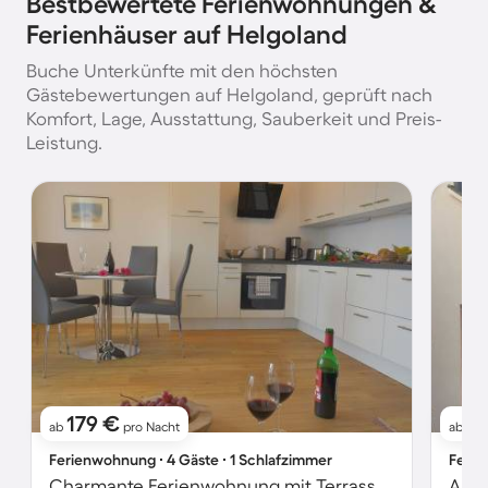
Bestbewertete Ferienwohnungen &
Ferienhäuser auf Helgoland
Buche Unterkünfte mit den höchsten
Gästebewertungen auf Helgoland, geprüft nach
Komfort, Lage, Ausstattung, Sauberkeit und Preis-
Leistung.
179 €
17
ab
pro Nacht
ab
Ferienwohnung ∙ 4 Gäste ∙ 1 Schlafzimmer
Ferie
Charmante Ferienwohnung mit Terrasse | Meerblick | Nah am Strand