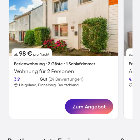
98 €
8
ab
pro Nacht
ab
Ferienwohnung ∙ 2 Gäste ∙ 1 Schlafzimmer
Ferie
Wohnung für 2 Personen
Apar
3.9
Gut
(24 Bewertungen)
4.4
Helgoland, Pinneberg, Deutschland
Hel
Zum Angebot