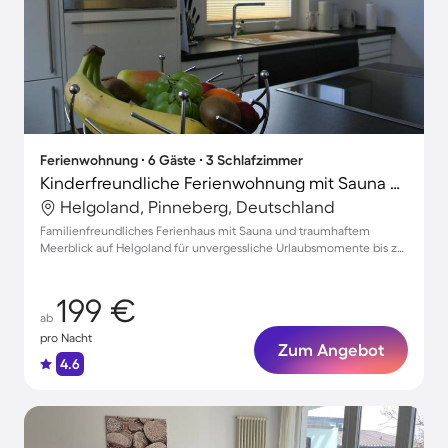
Ferienwohnung ∙ 6 Gäste ∙ 3 Schlafzimmer
Kinderfreundliche Ferienwohnung mit Sauna und Terrasse | Seeblick | Neben dem Strand
Helgoland, Pinneberg, Deutschland
Familienfreundliches Ferienhaus mit Sauna und traumhaftem
Meerblick auf Helgoland für unvergessliche Urlaubsmomente bis zu
6 Personen
199 €
ab
pro Nacht
Zum Angebot
4.6