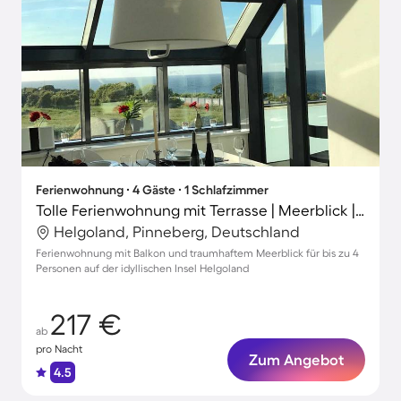
Ferienwohnung ∙ 4 Gäste ∙ 1 Schlafzimmer
Tolle Ferienwohnung mit Terrasse | Meerblick | Strand in der Nähe | Perfekt für die Arbeit von Zuhause
Helgoland, Pinneberg, Deutschland
Ferienwohnung mit Balkon und traumhaftem Meerblick für bis zu 4
Personen auf der idyllischen Insel Helgoland
217 €
ab
pro Nacht
Zum Angebot
4.5