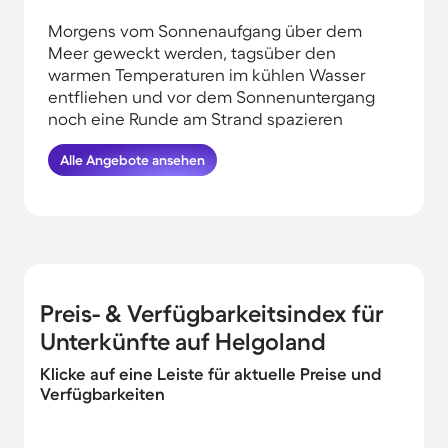
Morgens vom Sonnenaufgang über dem
Meer geweckt werden, tagsüber den
warmen Temperaturen im kühlen Wasser
entfliehen und vor dem Sonnenuntergang
noch eine Runde am Strand spazieren
gehen: All das kannst du erleben, wenn du
Alle Angebote ansehen
deinen Urlaub am Wasser auf Helgoland
verbringst. HomeToGo hat für euch die
besten Angebote herausgesucht. Finde
und buche hier die schönsten
Ferienwohnungen und Ferienhäuser in der
Nähe von der Küste auf Helgoland und
komme garantiert erholt und munter
Preis- & Verfügbarkeitsindex für
wieder nachhause.
Unterkünfte auf Helgoland
Klicke auf eine Leiste für aktuelle Preise und
Verfügbarkeiten