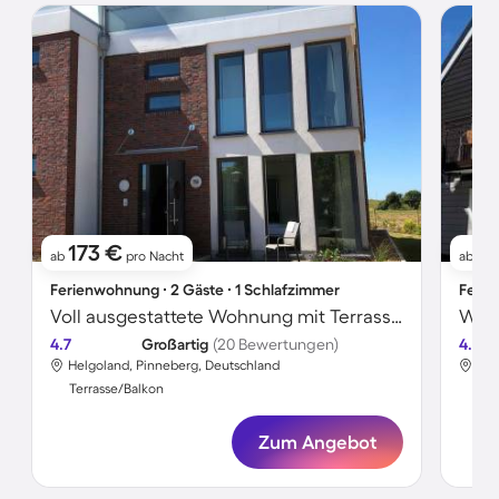
173 €
8
ab
pro Nacht
ab
Ferienwohnung ∙ 2 Gäste ∙ 1 Schlafzimmer
Ferie
Voll ausgestattete Wohnung mit Terrasse | Meerblick | Neben dem Strand
Wohn
4.7
Großartig
(20 Bewertungen)
4.6
Helgoland, Pinneberg, Deutschland
Hel
Terrasse/Balkon
Ter
Zum Angebot