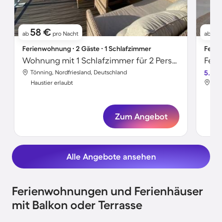
58 €
7
ab
pro Nacht
ab
Ferienwohnung ∙ 2 Gäste ∙ 1 Schlafzimmer
Ferie
Wohnung mit 1 Schlafzimmer für 2 Personen
Feri
Tönning, Nordfriesland, Deutschland
5.0
Tön
Haustier erlaubt
Hau
Zum Angebot
Alle Angebote ansehen
Ferienwohnungen und Ferienhäuser
mit Balkon oder Terrasse