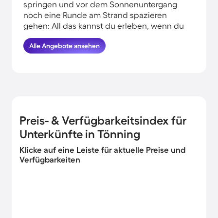
springen und vor dem Sonnenuntergang
noch eine Runde am Strand spazieren
gehen: All das kannst du erleben, wenn du
deinen Urlaub am Wasser in Tönning
Alle Angebote ansehen
verbringst. HomeToGo hat für dich die
besten Angebote herausgesucht. Finde
und buche hier die schönsten
Ferienwohnungen am Meer in Tönning und
komme garantiert erholt und munter
wieder nachhause.
Preis- & Verfügbarkeitsindex für
Unterkünfte in Tönning
Klicke auf eine Leiste für aktuelle Preise und
Verfügbarkeiten