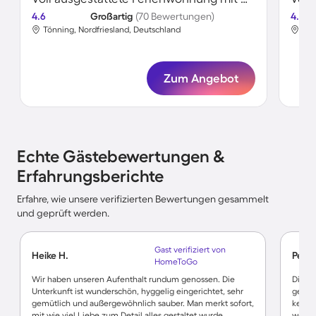
4.6
Großartig
(70 Bewertungen)
4.7
Tönning, Nordfriesland, Deutschland
Tön
Zum Angebot
Echte Gästebewertungen &
Erfahrungsberichte
Erfahre, wie unsere verifizierten Bewertungen gesammelt
und geprüft werden.
Gast verifiziert von
Heike H.
Petra
HomeToGo
Wir haben unseren Aufenthalt rundum genossen. Die
Die Un
Unterkunft ist wunderschön, hyggelig eingerichtet, sehr
geräu
gemütlich und außergewöhnlich sauber. Man merkt sofort,
kennen
mit wie viel Liebe zum Detail alles gestaltet wurde.
wohnt