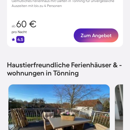
Gemütliches Ferienhaus mit Garten in Tönning für unvergessliche
Auszeiten mit bis zu 4 Personen
60 €
ab
pro Nacht
Zum Angebot
4.5
Haustierfreundliche Ferienhäuser & -
wohnungen in Tönning