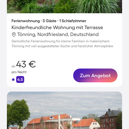
Ferienwohnung ∙ 3 Gäste ∙ 1 Schlafzimmer
Kinderfreundliche Wohnung mit Terrasse
Tönning, Nordfriesland, Deutschland
Gemütliche Ferienwohnung für kleine Familien in malerischem
Tönning mit voll ausgestatteter Küche und herzlicher Atmosphäre
43 €
ab
pro Nacht
Zum Angebot
4.5