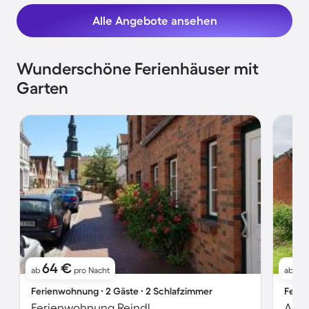
Alle Angebote ansehen
Wunderschöne Ferienhäuser mit
Garten
64 €
6
ab
pro Nacht
ab
Ferienwohnung ∙ 2 Gäste ∙ 2 Schlafzimmer
Ferie
Ferienwohnung Reindl
Apar