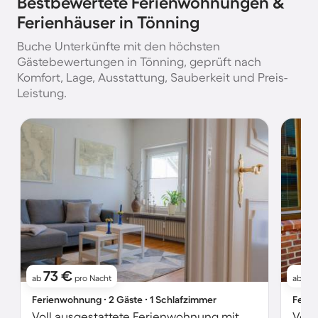
Bestbewertete Ferienwohnungen &
Ferienhäuser in Tönning
Buche Unterkünfte mit den höchsten
Gästebewertungen in Tönning, geprüft nach
Komfort, Lage, Ausstattung, Sauberkeit und Preis-
Leistung.
73 €
9
ab
pro Nacht
ab
Ferienwohnung ∙ 2 Gäste ∙ 1 Schlafzimmer
Ferie
Voll ausgestattete Ferienwohnung mit Garten