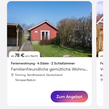
78 €
8
ab
pro Nacht
ab
Ferienwohnung ∙ 4 Gäste ∙ 2 Schlafzimmer
Ferie
Familienfreundliche gemütliche Wohnung mit Terrasse, Garten und Grill | Haustiere erlaubt
Tönning, Nordfriesland, Deutschland
4.9
Tön
Terrasse/Balkon
Ter
Zum Angebot