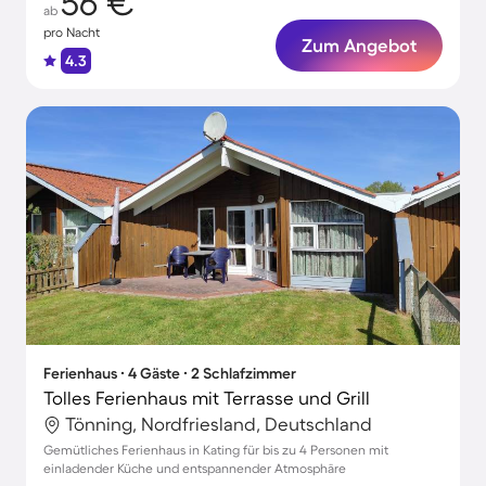
56 €
ab
pro Nacht
Zum Angebot
4.3
Ferienhaus ∙ 4 Gäste ∙ 2 Schlafzimmer
Tolles Ferienhaus mit Terrasse und Grill
Tönning, Nordfriesland, Deutschland
Gemütliches Ferienhaus in Kating für bis zu 4 Personen mit
einladender Küche und entspannender Atmosphäre