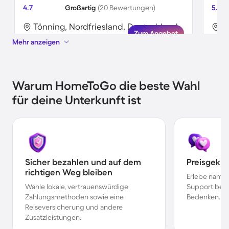
4.7
Großartig
(20 Bewertungen)
5.0
Tönning, Nordfriesland, Deutschland
T
Zum Angebot
Mehr anzeigen
Warum HomeToGo die beste Wahl
für deine Unterkunft ist
Sicher bezahlen und auf dem
Preisgekr
richtigen Weg bleiben
Erlebe nahtl
Wähle lokale, vertrauenswürdige
Support bei 
Zahlungsmethoden sowie eine
Bedenken.
Reiseversicherung und andere
Zusatzleistungen.