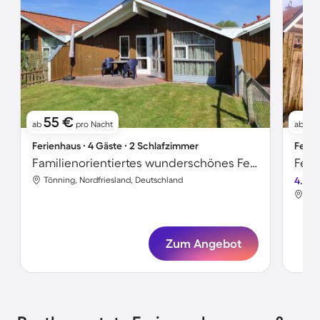
55 €
8
ab
pro Nacht
ab
Ferienhaus ∙ 4 Gäste ∙ 2 Schlafzimmer
Ferie
Familienorientiertes wunderschönes Ferienhaus mit Grill und Terrasse
Feri
Tönning, Nordfriesland, Deutschland
4.6
Tön
Zum Angebot