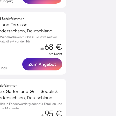
rtungen)
 1 Schlafzimmer
 und Terrasse
edersachsen, Deutschland
ilhelmshaven für bis zu 3 Gäste mit voll
atz direkt vor der Tür
68 €
ab
pro Nacht
Zum Angebot
ung)
chlafzimmer
e, Garten und Grill | Seeblick
edersachsen, Deutschland
blick in Fedderwardergroden für Familien und
liche Momente.
95 €
ab