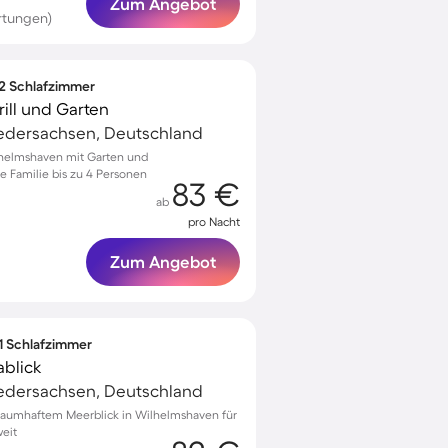
Zum Angebot
rtungen)
 2 Schlafzimmer
ill und Garten
edersachsen, Deutschland
lhelmshaven mit Garten und
e Familie bis zu 4 Personen
83 €
ab
pro Nacht
Zum Angebot
 1 Schlafzimmer
blick
edersachsen, Deutschland
raumhaftem Meerblick in Wilhelmshaven für
eit