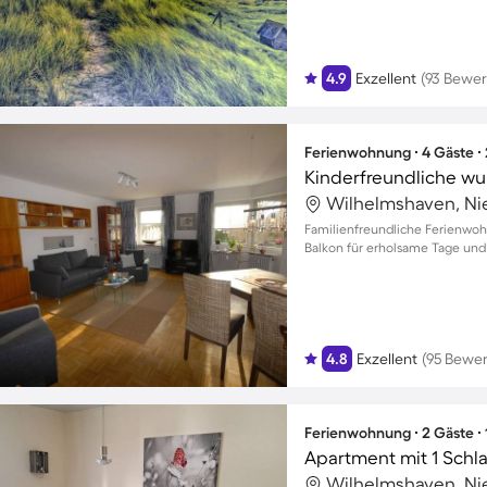
4.9
Exzellent
(93 Bewe
Ferienwohnung ∙ 4 Gäste ∙
Wilhelmshaven, Ni
Familienfreundliche Ferienwo
Balkon für erholsame Tage un
4.8
Exzellent
(95 Bewe
Ferienwohnung ∙ 2 Gäste ∙
Apartment mit 1 Schl
Wilhelmshaven, Ni