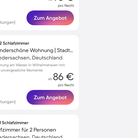
pro Nacht
Zum Angebot
rtungen)
 2 Schlafzimmer
Kinderfreundliche wunderschöne Wohnung | Stadtblick | Perfekt für die Arbeit von Zuhause
edersachsen, Deutschland
hnung am Wasser in Wilhelmshaven mit
d unvergessliche Momente
86 €
ab
pro Nacht
Zum Angebot
rtungen)
 1 Schlafzimmer
afzimmer für 2 Personen
edersachsen, Deutschland