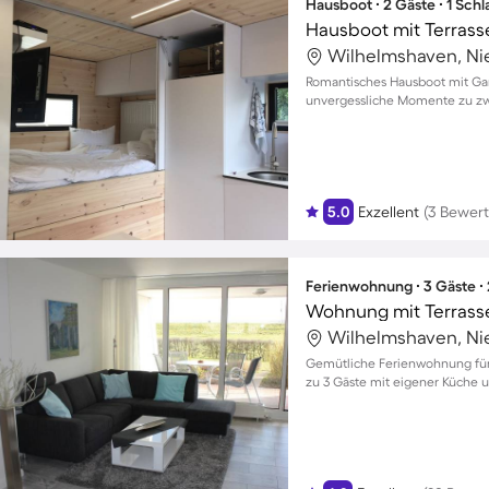
Hausboot ∙ 2 Gäste ∙ 1 Sch
Hausboot mit Terrasse
Wilhelmshaven, Ni
Romantisches Hausboot mit Gar
unvergessliche Momente zu zw
5.0
Exzellent
(3 Bewer
Ferienwohnung ∙ 3 Gäste ∙
Wohnung mit Terrasse
Wilhelmshaven, Ni
Gemütliche Ferienwohnung für 
zu 3 Gäste mit eigener Küche 