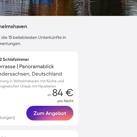
lhelmshaven
 die 15 beliebtesten Unterkünfte in
ewertungen.
 2 Schlafzimmer
rrasse | Panoramablick
edersachsen, Deutschland
hnung in Wilhelmshaven mit Küche und
ergesslichen Urlaub mit Haustieren
84 €
ab
pro Nacht
Zum Angebot
rtungen)