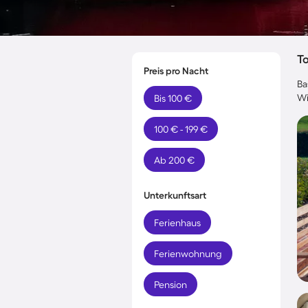
T
Preis pro Nacht
Ba
Wi
Bis 100 €
100 € - 199 €
Ab 200 €
Unterkunftsart
Ferienhaus
Ferienwohnung
Pension