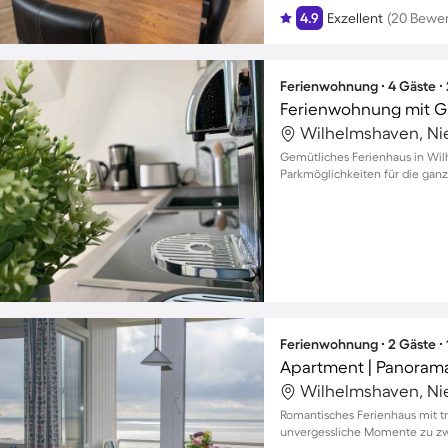
4.9
Exzellent
(20 Bewe
Ferienwohnung ∙ 4 Gäste ∙
Ferienwohnung mit Gr
Wilhelmshaven, Ni
Gemütliches Ferienhaus in Wi
Parkmöglichkeiten für die ganz
Ferienwohnung ∙ 2 Gäste ∙
Apartment | Panorama
Wilhelmshaven, Ni
Romantisches Ferienhaus mit t
unvergessliche Momente zu zw