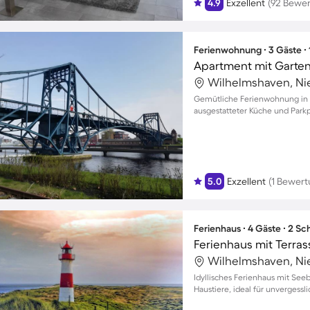
4.9
Exzellent
(92 Bewe
Ferienwohnung ∙ 3 Gäste ∙
Apartment mit Garten
Wilhelmshaven, Ni
Gemütliche Ferienwohnung in W
ausgestatteter Küche und Parkpl
5.0
Exzellent
(1 Bewert
Ferienhaus ∙ 4 Gäste ∙ 2 S
Ferienhaus mit Terrass
Wilhelmshaven, Ni
Idyllisches Ferienhaus mit See
Haustiere, ideal für unvergess