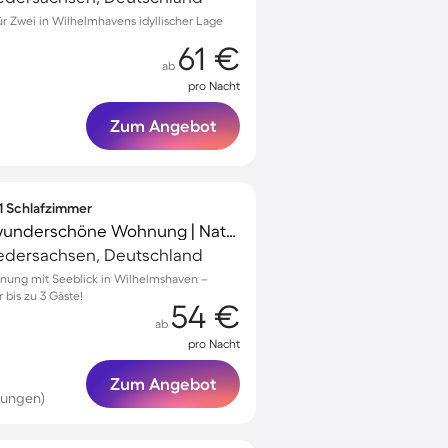
 Zwei in Wilhelmhavens idyllischer Lage
61 €
ab
pro Nacht
Zum Angebot
 1 Schlafzimmer
Familienfreundliche wunderschöne Wohnung | Naturblick | Haustierfreundlich
edersachsen, Deutschland
nung mit Seeblick in Wilhelmshaven –
 bis zu 3 Gäste!
54 €
ab
pro Nacht
Zum Angebot
tungen)