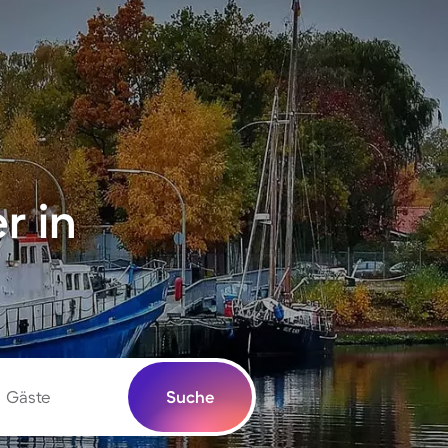
r in
Gäste
Suche