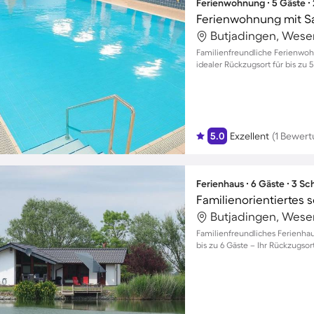
Ferienwohnung ∙ 5 Gäste ∙
Ferienwohnung mit S
Butjadingen, Wese
Familienfreundliche Ferienwoh
idealer Rückzugsort für bis zu 
5.0
Exzellent
(1 Bewert
Ferienhaus ∙ 6 Gäste ∙ 3 S
Butjadingen, Wese
Familienfreundliches Ferienhau
bis zu 6 Gäste – Ihr Rückzugso