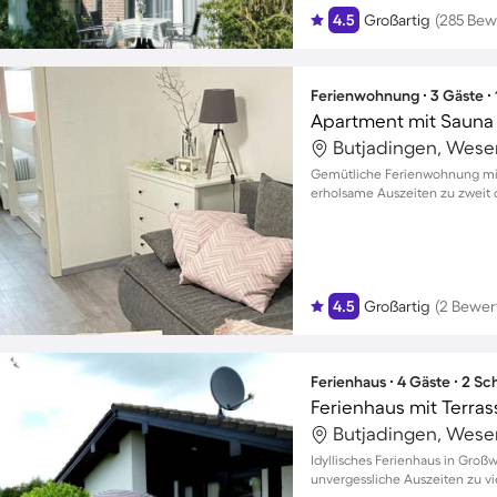
4.5
Großartig
(285 Bew
Ferienwohnung ∙ 3 Gäste ∙
Apartment mit Sauna
Butjadingen, Wese
Gemütliche Ferienwohnung mit
erholsame Auszeiten zu zweit o
4.5
Großartig
(2 Bewer
Ferienhaus ∙ 4 Gäste ∙ 2 S
Ferienhaus mit Terrass
Butjadingen, Wese
Idyllisches Ferienhaus in Groß
unvergessliche Auszeiten zu vi