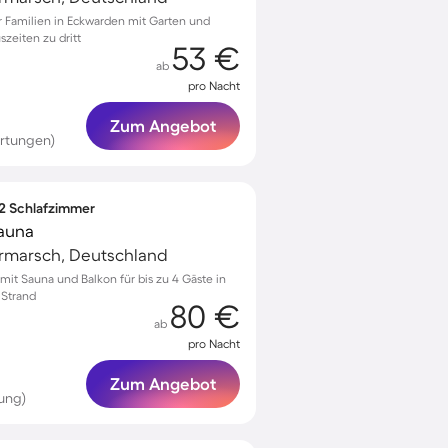
 Familien in Eckwarden mit Garten und
szeiten zu dritt
53 €
ab
pro Nacht
Zum Angebot
ertungen)
 2 Schlafzimmer
auna
rmarsch, Deutschland
t Sauna und Balkon für bis zu 4 Gäste in
 Strand
80 €
ab
pro Nacht
Zum Angebot
ung)