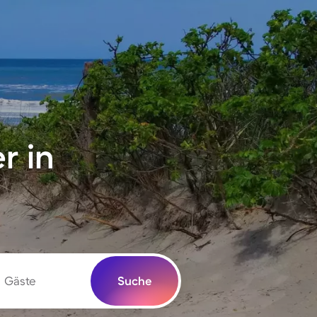
r in
Gäste
Suche