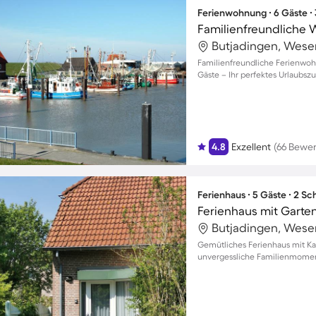
Ferienwohnung ∙ 6 Gäste ∙
Butjadingen, Wese
Familienfreundliche Ferienwohn
Gäste – Ihr perfektes Urlaubs
4.8
Exzellent
(66 Bewe
Ferienhaus ∙ 5 Gäste ∙ 2 S
Ferienhaus mit Garten
Butjadingen, Wese
Gemütliches Ferienhaus mit Ka
unvergessliche Familienmomen