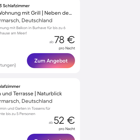
 3 Schlafzimmer
Familienfreundliche Wohnung mit Grill | Neben dem Strand
rmarsch, Deutschland
ung mit Balkon in Burhave für bis zu 6
zuhause am Meer!
78 €
ab
pro Nacht
Zum Angebot
rtungen)
chlafzimmer
 und Terrasse | Naturblick
rmarsch, Deutschland
min und Garten in Tossens für
te bis zu 5 Personen
52 €
ab
pro Nacht