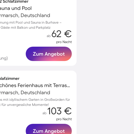
 2 Schlafzimmer
auna und Pool
rmarsch, Deutschland
nung mit Pool und Sauna in Burhave –
5 Gäste mit Balkon und Parkplatz
62 €
ab
pro Nacht
Zum Angebot
ung)
chlafzimmer
Familienorientiertes schönes Ferienhaus mit Terrasse, Garten und Grill | Gartenblick
rmarsch, Deutschland
s mit idyllischem Garten in Großwürden für
rt für unvergessliche Momente!
103 €
ab
pro Nacht
Zum Angebot