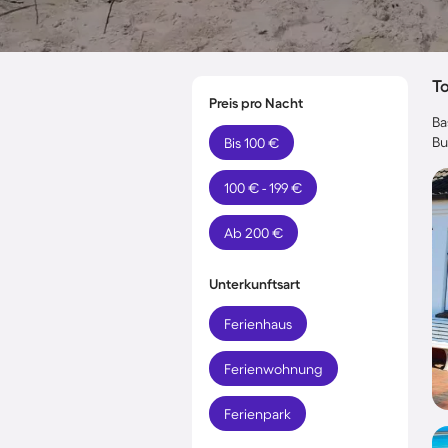
T
Preis pro Nacht
Ba
Bu
Bis 100 €
100 € - 199 €
Ab 200 €
Unterkunftsart
Ferienhaus
Ferienwohnung
Ferienpark