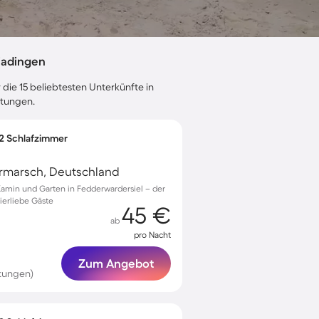
jadingen
 die 15 beliebtesten Unterkünfte in
rtungen.
 2 Schlafzimmer
rmarsch, Deutschland
Kamin und Garten in Fedderwardersiel – der
ierliebe Gäste
45 €
ab
pro Nacht
Zum Angebot
tungen)