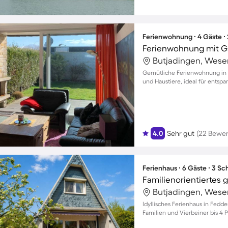
Ferienwohnung ∙ 4 Gäste ∙
Ferienwohnung mit Gar
Butjadingen, Wese
Gemütliche Ferienwohnung in T
und Haustiere, ideal für entsp
4.0
Sehr gut
(22 Bewe
Ferienhaus ∙ 6 Gäste ∙ 3 S
Butjadingen, Wese
Idyllisches Ferienhaus in Fedd
Familien und Vierbeiner bis 4 