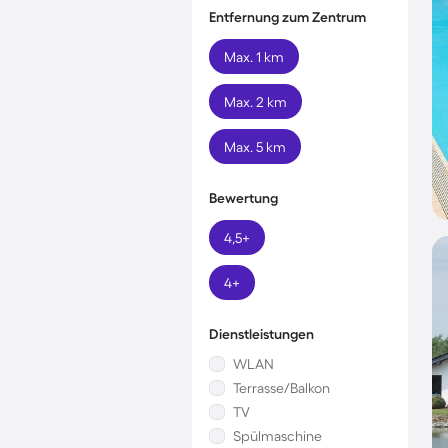
Entfernung zum Zentrum
Max. 1 km
Max. 2 km
Max. 5 km
Bewertung
4,5+
4+
Dienstleistungen
WLAN
Terrasse/Balkon
TV
Spülmaschine