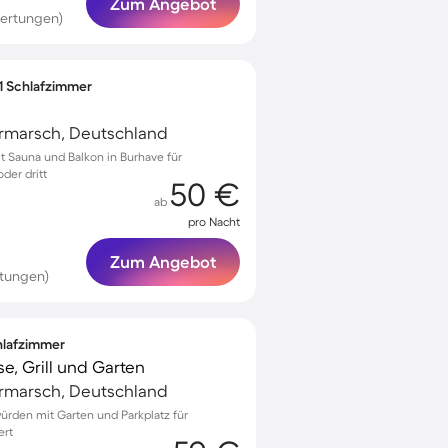
Zum Angebot
ertungen)
 1 Schlafzimmer
rmarsch, Deutschland
 Sauna und Balkon in Burhave für
der dritt
50 €
ab
pro Nacht
Zum Angebot
tungen)
chlafzimmer
e, Grill und Garten
rmarsch, Deutschland
würden mit Garten und Parkplatz für
ert