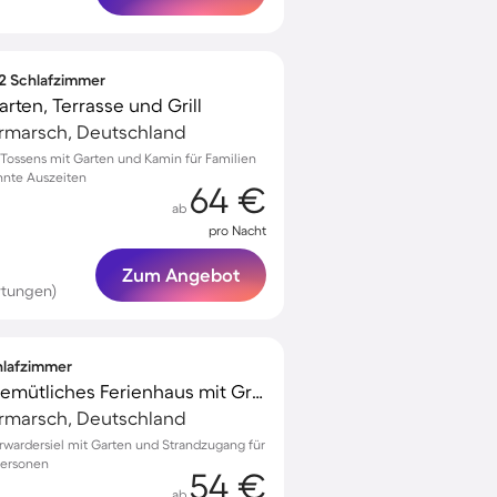
 2 Schlafzimmer
ten, Terrasse und Grill
rmarsch, Deutschland
ossens mit Garten und Kamin für Familien
annte Auszeiten
64 €
ab
pro Nacht
Zum Angebot
rtungen)
chlafzimmer
Familienorientiertes gemütliches Ferienhaus mit Grill, Terrasse und Garten | Gartenblick | Ideal für Homeoffice | Haustierfreundlich
rmarsch, Deutschland
erwardersiel mit Garten und Strandzugang für
Personen
54 €
ab