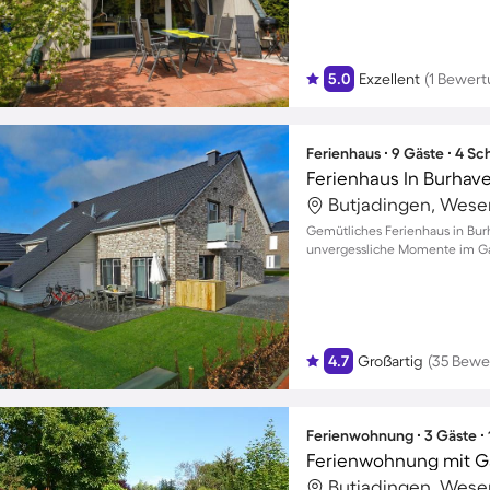
5.0
Exzellent
(1 Bewert
Ferienhaus ∙ 9 Gäste ∙ 4 S
Ferienhaus In Burhave
Butjadingen, Wese
Gemütliches Ferienhaus in Bur
unvergessliche Momente im Gar
4.7
Großartig
(35 Bewe
Ferienwohnung ∙ 3 Gäste ∙
Ferienwohnung mit Gar
Butjadingen, Wese