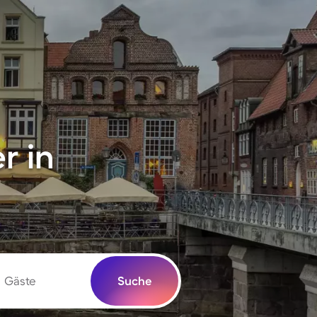
r in
Gäste
Suche