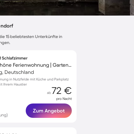
endorf
ie 15 beliebtesten Unterkünfte in
ungen.
 1 Schlafzimmer
Familienorientierte schöne Ferienwohnung | Gartenblick | Haustiere sind willkommen
g, Deutschland
nung in Nutzfelde mit Küche und Parkplatz
t Ihrem Haustier
72 €
ab
pro Nacht
Zum Angebot
ung)