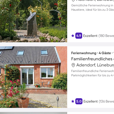
Gemütliche Ferienwohnung in 
Haustiere, ideal für bis zu 3 Gäs
4.9
Exzellent
(180 Bew
Ferienwohnung ∙ 4 Gäste ∙
Adendorf, Lünebur
Familienfreundliche Ferienwo
Parkmöglichkeiten für bis zu 4 
5.0
Exzellent
(136 Bew