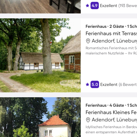
4.9
Exzellent
(193 Bew
Ferienhaus ∙ 2 Gäste ∙ 1 Sc
Adendorf, Lünebur
Romantisches Ferienhaus mit S
malerischem Nutzfelde – Ihr R
5.0
Exzellent
(6 Bewer
Ferienhaus ∙ 4 Gäste ∙ 1 Sc
Adendorf, Lünebur
Idyllisches Ferienhaus in Bard
einen entspannten Aufenthalt m