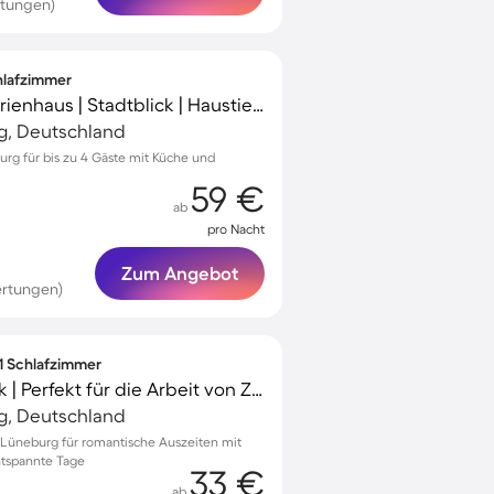
rtungen)
chlafzimmer
Voll ausgestattetes Ferienhaus | Stadtblick | Haustiere sind willkommen
g, Deutschland
urg für bis zu 4 Gäste mit Küche und
59 €
ab
pro Nacht
Zum Angebot
ertungen)
 1 Schlafzimmer
Apartment | Stadtblick | Perfekt für die Arbeit von Zuhause
g, Deutschland
Lüneburg für romantische Auszeiten mit
ntspannte Tage
33 €
ab