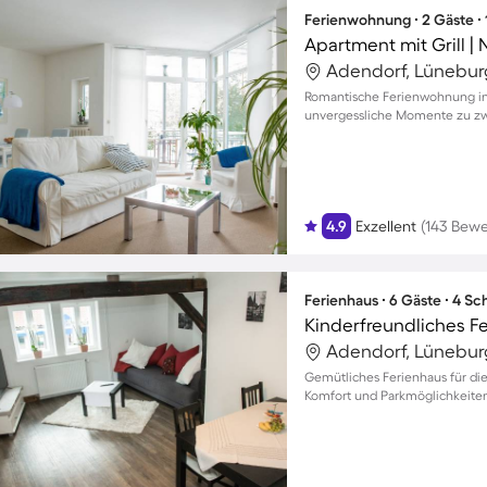
Ferienwohnung ∙ 2 Gäste ∙
Apartment mit Grill | 
Adendorf, Lünebur
Romantische Ferienwohnung in
unvergessliche Momente zu zwe
4.9
Exzellent
(143 Bew
Ferienhaus ∙ 6 Gäste ∙ 4 S
Adendorf, Lünebur
Gemütliches Ferienhaus für d
Komfort und Parkmöglichkeite