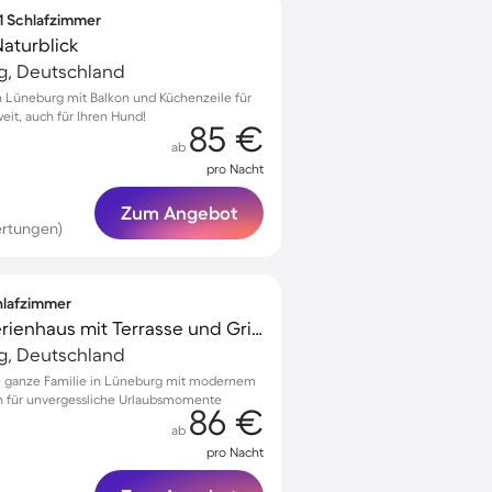
 1 Schlafzimmer
Naturblick
g, Deutschland
 Lüneburg mit Balkon und Küchenzeile für
it, auch für Ihren Hund!
85 €
ab
pro Nacht
Zum Angebot
ertungen)
chlafzimmer
Kinderfreundliches Ferienhaus mit Terrasse und Grill | Stadtblick
g, Deutschland
ie ganze Familie in Lüneburg mit modernem
n für unvergessliche Urlaubsmomente
86 €
ab
pro Nacht