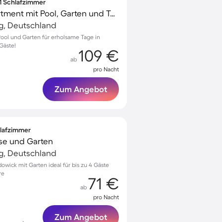
 1 Schlafzimmer
Wunderschönes Apartment mit Pool, Garten und Terrasse
g, Deutschland
Pool und Garten für erholsame Tage in
 Gäste!
109 €
ab
pro Nacht
Zum Angebot
hlafzimmer
sse und Garten
g, Deutschland
owick mit Garten ideal für bis zu 4 Gäste
re
71 €
ab
pro Nacht
Zum Angebot