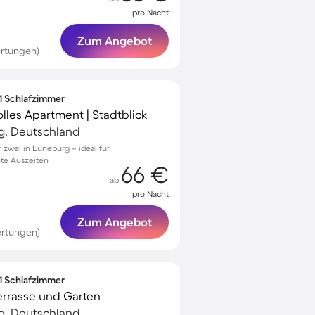
pro Nacht
Zum Angebot
rtungen)
 1 Schlafzimmer
olles Apartment | Stadtblick
g, Deutschland
zwei in Lüneburg – ideal für
te Auszeiten
66 €
ab
pro Nacht
Zum Angebot
ertungen)
 1 Schlafzimmer
errasse und Garten
g, Deutschland