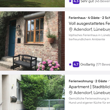
4.3
Sehr gut
(46 Bewe
Ferienhaus ∙ 4 Gäste ∙ 2 S
Adendorf, Lünebur
Idyllisches Ferienhaus in Lüneb
tierfreundlichem Ambiente
4.7
Großartig
(171 Bew
Ferienwohnung ∙ 2 Gäste ∙
Adendorf, Lünebur
Gemütliche Ferienwohnung in 
Hund und eigener Küche für e