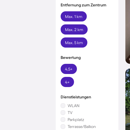
Entfernung zum Zentrum
Max. 1 km
Max. 2 km
Max. 5 km
Bewertung
4,5+
4+
Dienstleistungen
WLAN
TV
Parkplatz
Terrasse/Balkon