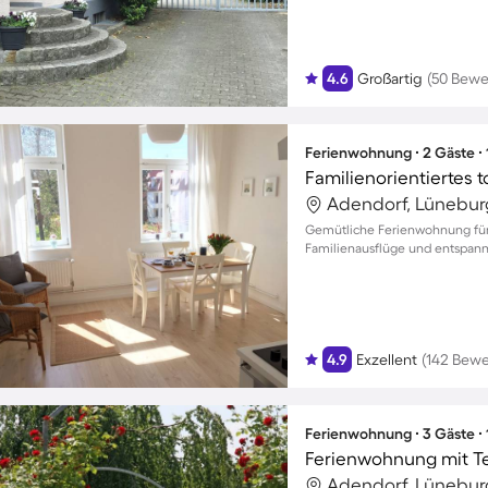
4.6
Großartig
(50 Bewe
Ferienwohnung ∙ 2 Gäste ∙
Familienorientiertes t
Adendorf, Lünebur
Gemütliche Ferienwohnung für 
Familienausflüge und entspann
4.9
Exzellent
(142 Bew
Ferienwohnung ∙ 3 Gäste ∙
Ferienwohnung mit T
Adendorf, Lünebur