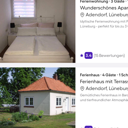
Ferienwohnung ∙ 3 Gäste ∙
Adendorf, Lünebur
Idyllische Ferienwohnung mit 
Lüneburg - perfekt für bis zu 3
3.4
(15 Bewertungen)
Ferienhaus ∙ 4 Gäste ∙ 1 Sc
Ferienhaus mit Terra
Adendorf, Lünebur
Gemütliches Ferienhaus in Bard
und tierfreundlicher Atmosphä