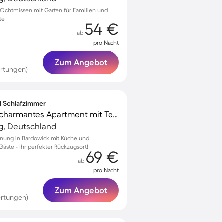
Ochtmissen mit Garten für Familien und
te
54 €
ab
pro Nacht
Zum Angebot
ertungen)
 1 Schlafzimmer
Familienfreundliches charmantes Apartment mit Terrasse
g, Deutschland
hnung in Bardowick mit Küche und
Gäste - Ihr perfekter Rückzugsort!
69 €
ab
pro Nacht
Zum Angebot
ertungen)