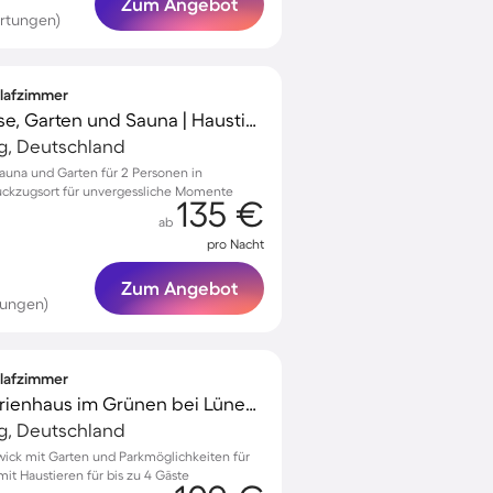
Zum Angebot
ertungen)
hlafzimmer
Ferienhaus mit Terrasse, Garten und Sauna | Haustiere erlaubt
g, Deutschland
auna und Garten für 2 Personen in
ückzugsort für unvergessliche Momente
135 €
ab
pro Nacht
Zum Angebot
tungen)
hlafzimmer
Ferienhaus Kleines Ferienhaus im Grünen bei Lüneburg
g, Deutschland
owick mit Garten und Parkmöglichkeiten für
it Haustieren für bis zu 4 Gäste