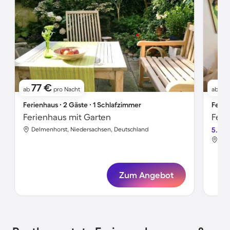
77 €
8
ab
pro Nacht
ab
Ferienhaus ∙ 2 Gäste ∙ 1 Schlafzimmer
Ferie
Ferienhaus mit Garten
Feri
Delmenhorst, Niedersachsen, Deutschland
5.0
Del
Zum Angebot