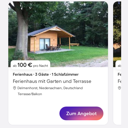
100 €
9
ab
pro Nacht
ab
Ferienhaus ∙ 3 Gäste ∙ 1 Schlafzimmer
Ferie
Ferienhaus mit Garten und Terrasse
Feri
Delmenhorst, Niedersachsen, Deutschland
Del
Terrasse/Balkon
Ter
Zum Angebot