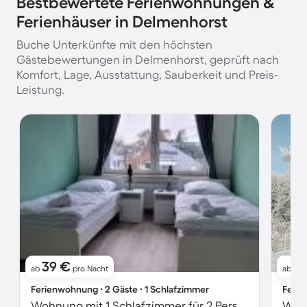
Bestbewertete Ferienwohnungen &
Ferienhäuser in Delmenhorst
Buche Unterkünfte mit den höchsten
Gästebewertungen in Delmenhorst, geprüft nach
Komfort, Lage, Ausstattung, Sauberkeit und Preis-
Leistung.
39 €
11
ab
pro Nacht
ab
Ferienwohnung ∙ 2 Gäste ∙ 1 Schlafzimmer
Ferie
Wohnung mit 1 Schlafzimmer für 2 Personen