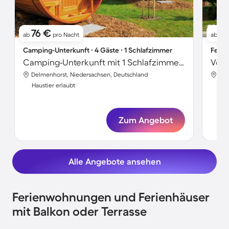
76 €
1
ab
pro Nacht
ab
Camping-Unterkunft ∙ 4 Gäste ∙ 1 Schlafzimmer
Ferie
Camping-Unterkunft mit 1 Schlafzimmer für 4 Personen
Delmenhorst, Niedersachsen, Deutschland
Del
Haustier erlaubt
Hau
Zum Angebot
Alle Angebote ansehen
Ferienwohnungen und Ferienhäuser
mit Balkon oder Terrasse