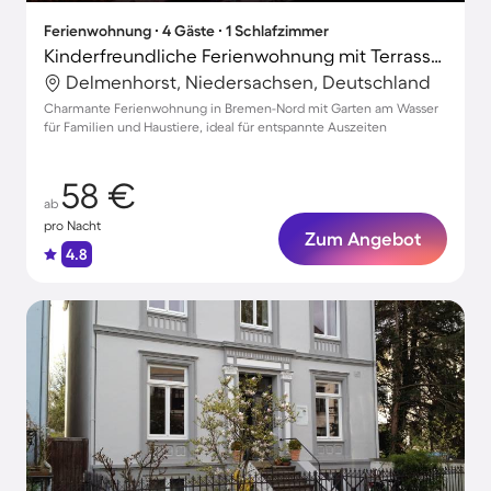
Ferienwohnung ∙ 4 Gäste ∙ 1 Schlafzimmer
Kinderfreundliche Ferienwohnung mit Terrasse, Grill und Garten | Naturblick | Perfekt für die Arbeit von Zuhause | Haustierfreundlich
Delmenhorst, Niedersachsen, Deutschland
Charmante Ferienwohnung in Bremen-Nord mit Garten am Wasser
für Familien und Haustiere, ideal für entspannte Auszeiten
58 €
ab
pro Nacht
Zum Angebot
4.8