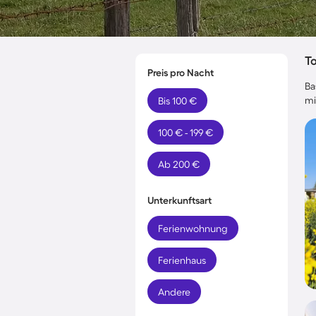
T
Preis pro Nacht
Ba
mi
Bis 100 €
100 € - 199 €
Ab 200 €
Unterkunftsart
Ferienwohnung
Ferienhaus
Andere