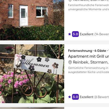
Familienfreundliche Ferienwoh
unvergessliche Momente und en
5.0
Exzellent
(14 Bewe
Ferienwohnung ∙ 4 Gäste ∙
Apartment mit Grill u
Reinbek, Stormarn
Gemütliche Ferienwohnung in R
ausgestatteter Küche und kost
5.0
Exzellent
(6 Bewer