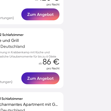
pro Nacht
Zum Angebot
ertungen)
 2 Schlafzimmer
 und Grill
, Deutschland
hnung in Krabbenkamp mit Küche und
ssliche Urlaubsmomente für bis zu 6 Gäste
86 €
ab
pro Nacht
Zum Angebot
rtungen)
 1 Schlafzimmer
Familienfreundliches charmantes Apartment mit Garten, Terrasse und Grill | Ideal für Homeoffice
, Deutschland