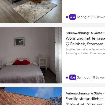
4.4
Sehr gut
(102 Bew
Ferienwohnung ∙ 6 Gäste ∙
Wohnung mit Terrasse
Reinbek, Stormarn
Familienfreundliche Ferienwo
Parkmöglichkeiten für unverge
4.4
Sehr gut
(111 Bewe
Ferienwohnung ∙ 4 Gäste ∙
Reinbek, Stormarn