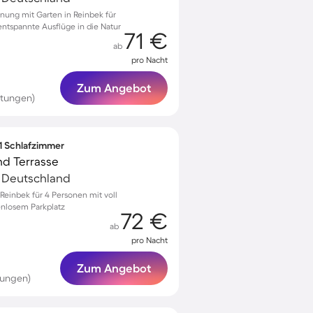
nung mit Garten in Reinbek für
tspannte Ausflüge in die Natur
71 €
ab
pro Nacht
Zum Angebot
rtungen)
 1 Schlafzimmer
nd Terrasse
, Deutschland
einbek für 4 Personen mit voll
enlosem Parkplatz
72 €
ab
pro Nacht
Zum Angebot
tungen)