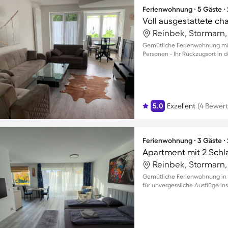
Ferienwohnung ∙ 5 Gäste ∙
Voll ausgestattete c
Reinbek, Stormarn
Gemütliche Ferienwohnung mit 
Personen - Ihr Rückzugsort in d
5.0
Exzellent
(4 Bewer
Ferienwohnung ∙ 3 Gäste ∙
Apartment mit 2 Schl
Reinbek, Stormarn
Gemütliche Ferienwohnung in Re
für unvergessliche Ausflüge in