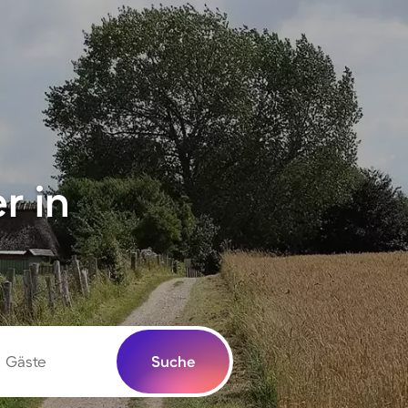
r in
Gäste
Suche