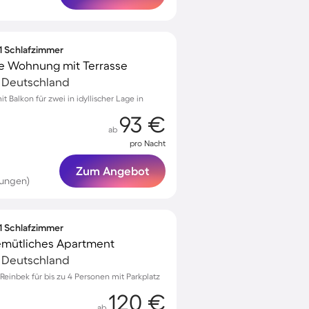
 1 Schlafzimmer
lle Wohnung mit Terrasse
, Deutschland
Balkon für zwei in idyllischer Lage in
93 €
ab
pro Nacht
Zum Angebot
tungen)
 1 Schlafzimmer
gemütliches Apartment
, Deutschland
einbek für bis zu 4 Personen mit Parkplatz
120 €
ab