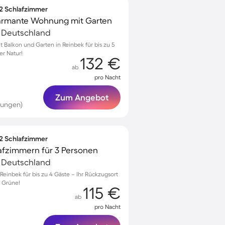
 2 Schlafzimmer
harmante Wohnung mit Garten
, Deutschland
Balkon und Garten in Reinbek für bis zu 5
er Natur!
132 €
ab
pro Nacht
Zum Angebot
tungen)
 2 Schlafzimmer
afzimmern für 3 Personen
, Deutschland
inbek für bis zu 4 Gäste – Ihr Rückzugsort
s Grüne!
115 €
ab
pro Nacht