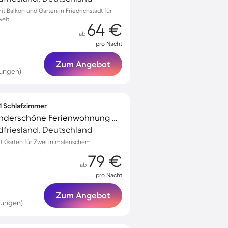
 Balkon und Garten in Friedrichstadt für
weit
64 €
ab
pro Nacht
Zum Angebot
tungen)
 1 Schlafzimmer
Voll ausgestattete wunderschöne Ferienwohnung mit Garten, Grill und Terrasse
rdfriesland, Deutschland
 Garten für Zwei in malerischem
79 €
ab
pro Nacht
Zum Angebot
tungen)