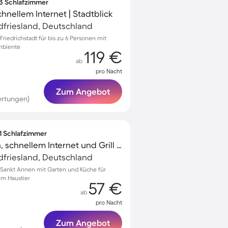
 3 Schlafzimmer
nellem Internet | Stadtblick
rdfriesland, Deutschland
iedrichstadt für bis zu 6 Personen mit
mbiente
119 €
ab
pro Nacht
Zum Angebot
ertungen)
 1 Schlafzimmer
Apartment mit Garten, schnellem Internet und Grill | Gartenblick | Perfekt für die Arbeit von Zuhause
rdfriesland, Deutschland
Sankt Annen mit Garten und Küche für
em Haustier
57 €
ab
pro Nacht
Zum Angebot