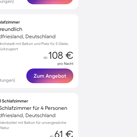
tungen)
chlafzimmer
freundlich
rdfriesland, Deutschland
richstadt mit Balkon und Platz für 5 Gäste,
Rückzugsort
108 €
ab
pro Nacht
Zum Angebot
rtungen)
 1 Schlafzimmer
Schlafzimmer für 4 Personen
rdfriesland, Deutschland
ldenbüttel mit Balkon für unvergessliche
 Natur
61 €
ab