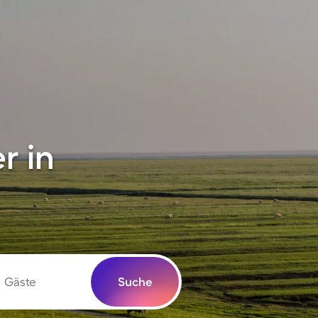
r in
Gäste
Suche