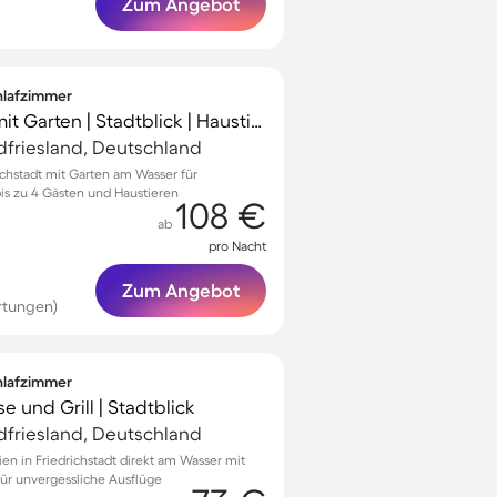
Zum Angebot
chlafzimmer
Schönes Ferienhaus mit Garten | Stadtblick | Haustiere erlaubt
rdfriesland, Deutschland
richstadt mit Garten am Wasser für
is zu 4 Gästen und Haustieren
108 €
ab
pro Nacht
Zum Angebot
rtungen)
chlafzimmer
e und Grill | Stadtblick
rdfriesland, Deutschland
lien in Friedrichstadt direkt am Wasser mit
ür unvergessliche Ausflüge