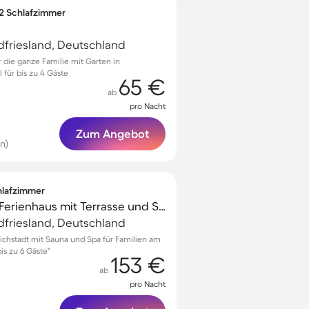
 2 Schlafzimmer
rdfriesland, Deutschland
die ganze Familie mit Garten in
 für bis zu 4 Gäste
65 €
ab
pro Nacht
Zum Angebot
n)
chlafzimmer
Familienfreundliches Ferienhaus mit Terrasse und Sauna | Stadtblick
rdfriesland, Deutschland
drichstadt mit Sauna und Spa für Familien am
is zu 6 Gäste"
153 €
ab
pro Nacht