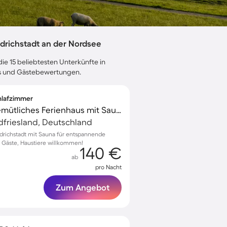
drichstadt an der Nordsee
ie 15 beliebtesten Unterkünfte in
eis und Gästebewertungen.
chlafzimmer
Voll ausgestattetes gemütliches Ferienhaus mit Sauna | Haustierfreundlich
rdfriesland, Deutschland
edrichstadt mit Sauna für entspannende
 5 Gäste, Haustiere willkommen!
140 €
ab
pro Nacht
Zum Angebot