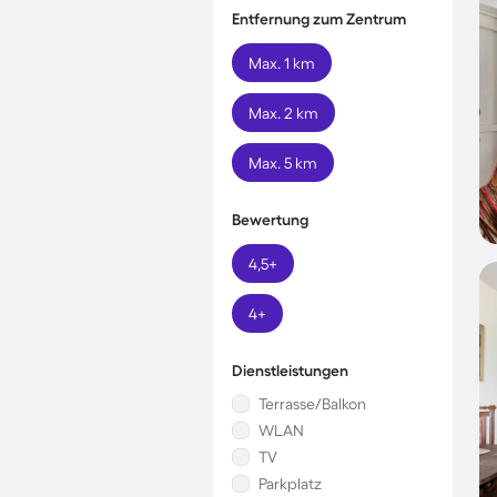
Entfernung zum Zentrum
Max. 1 km
Max. 2 km
Max. 5 km
Bewertung
4,5+
4+
Dienstleistungen
Terrasse/Balkon
WLAN
TV
Parkplatz