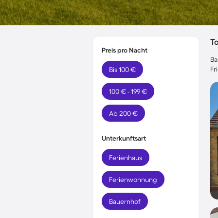
T
Preis pro Nacht
Ba
Fr
Bis 100 €
100 € - 199 €
Ab 200 €
Unterkunftsart
Ferienhaus
Ferienwohnung
Bauernhof