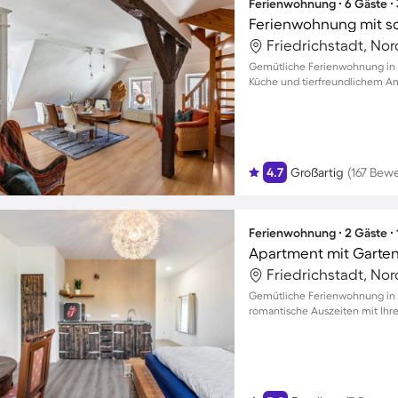
Ferienwohnung ∙ 6 Gäste ∙
Ferienwohnung mit sch
Friedrichstadt, No
Gemütliche Ferienwohnung in Fr
Küche und tierfreundlichem A
4.7
Großartig
(167 Bew
Ferienwohnung ∙ 2 Gäste ∙
Friedrichstadt, No
Gemütliche Ferienwohnung in 
romantische Auszeiten mit Ihr