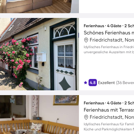
Ferienhaus ∙ 4 Gäste ∙ 2 S
Friedrichstadt, No
Idyllisches Ferienhaus in Fried
unvergessliche Auszeiten mit b
4.8
Exzellent
(36 Bewe
Ferienhaus ∙ 4 Gäste ∙ 2 S
Ferienhaus mit Terrass
Friedrichstadt, No
Idyllisches Ferienhaus für Fami
Küche und Parkmöglichkeiten f