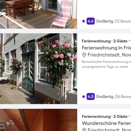
4.6
Großartig
(12 Bewe
Ferienwohnung ∙ 2 Gäste ∙
Ferienwohnung In Fri
Friedrichstadt, No
Romantische Ferienwohnung mit
unvergessliche Tage zu zweit
4.5
Großartig
(36 Bewe
Ferienwohnung ∙ 2 Gäste ∙
Wunderschöne Ferie
Friedrichstadt, No