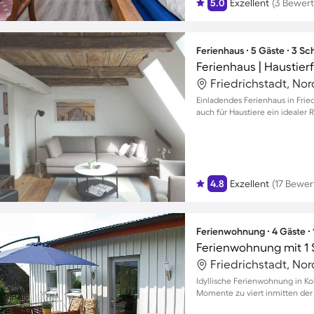
5.0
Exzellent
(3 Bewer
Ferienhaus ∙ 5 Gäste ∙ 3 S
Ferienhaus | Haustier
Friedrichstadt, No
Einladendes Ferienhaus in Fried
auch für Haustiere ein idealer 
4.8
Exzellent
(17 Bewe
Ferienwohnung ∙ 4 Gäste ∙
Ferienwohnung mit 1 
Friedrichstadt, No
Idyllische Ferienwohnung in Ko
Momente zu viert inmitten der