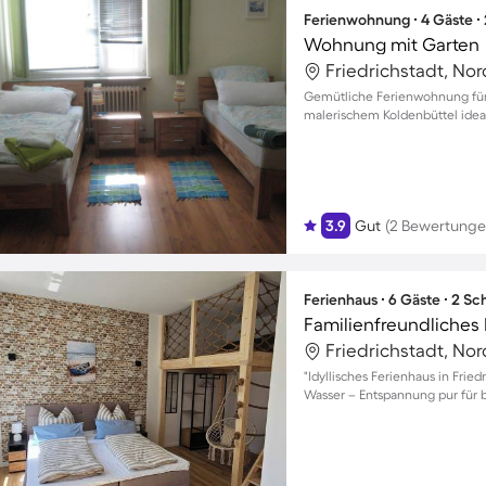
Ferienwohnung ∙ 4 Gäste ∙
Wohnung mit Garten
Friedrichstadt, No
Gemütliche Ferienwohnung für 
malerischem Koldenbüttel ideal
3.9
Gut
(2 Bewertunge
Ferienhaus ∙ 6 Gäste ∙ 2 S
Friedrichstadt, No
"Idyllisches Ferienhaus in Frie
Wasser – Entspannung pur für b