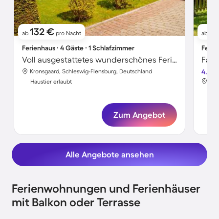
132 €
9
ab
pro Nacht
ab
Ferienhaus ∙ 4 Gäste ∙ 1 Schlafzimmer
Ferie
Voll ausgestattetes wunderschönes Ferienhaus mit Garten und Terrasse | Haustierfreundlich
Kronsgaard, Schleswig-Flensburg, Deutschland
4.7
Kro
Haustier erlaubt
Hau
Zum Angebot
Alle Angebote ansehen
Ferienwohnungen und Ferienhäuser
mit Balkon oder Terrasse