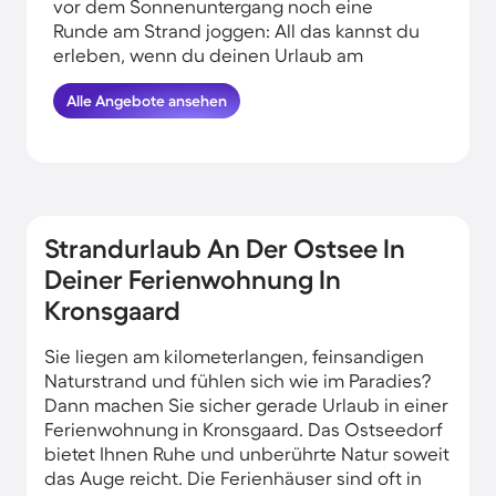
vor dem Sonnenuntergang noch eine
Runde am Strand joggen: All das kannst du
erleben, wenn du deinen Urlaub am
Wasser in Kronsgaard verbringst.
Alle Angebote ansehen
HomeToGo hat für dich und deine Familie
die besten Angebote herausgesucht.
Buche hier die schönsten
Ferienunterkünfte an der Küste in
Kronsgaard und komme garantiert erholt
und munter wieder nachhause.
Strandurlaub An Der Ostsee In
Deiner Ferienwohnung In
Kronsgaard
Sie liegen am kilometerlangen, feinsandigen
Naturstrand und fühlen sich wie im Paradies?
Dann machen Sie sicher gerade Urlaub in einer
Ferienwohnung in Kronsgaard. Das Ostseedorf
bietet Ihnen Ruhe und unberührte Natur soweit
das Auge reicht. Die Ferienhäuser sind oft in