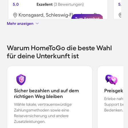
5.0
Exzellent
(3 Bewertungen)
5.0
Kronsgaard, Schleswig-Flensburg, Deutschland
Zum Angebot
Mehr anzeigen
Warum HomeToGo die beste Wahl
für deine Unterkunft ist
Sicher bezahlen und auf dem
Preisgekr
richtigen Weg bleiben
Erlebe nahtl
Wähle lokale, vertrauenswürdige
Support bei 
Zahlungsmethoden sowie eine
Bedenken.
Reiseversicherung und andere
Zusatzleistungen.