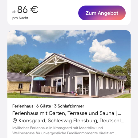
86 €
ab
Zum Angebot
pro Nacht
Ferienhaus ∙ 6 Gäste ∙ 3 Schlafzimmer
Ferienhaus mit Garten, Terrasse und Sauna | Wasserblick | Ideal für Homeoffice
Kronsgaard, Schleswig-Flensburg, Deutschland
Idyllisches Ferienhaus in Kronsgaard mit Meerblick und
Wellnessoase für unvergessliche Familienmomente direkt am