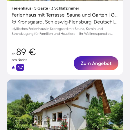
Ferienhaus ∙ 5 Gäste ∙ 3 Schlafzimmer
Ferienhaus mit Terrasse, Sauna und Garten | Gartenblick
Kronsgaard, Schleswig-Flensburg, Deutschland
Idyllisches Ferienhaus in Kronsgaard mit Sauna, Kamin und
Strandzugang für Familien und Haustiere – Ihr Wellnessparadies
erwartet Sie!
89 €
ab
pro Nacht
Zum Angebot
4.7