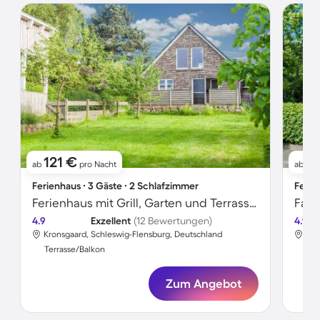
121 €
1
ab
pro Nacht
ab
Ferienhaus ∙ 3 Gäste ∙ 2 Schlafzimmer
Ferie
Ferienhaus mit Grill, Garten und Terrasse | Gartenblick
4.9
Exzellent
(12 Bewertungen)
4.9
Kronsgaard, Schleswig-Flensburg, Deutschland
Kro
Terrasse/Balkon
Ter
Zum Angebot