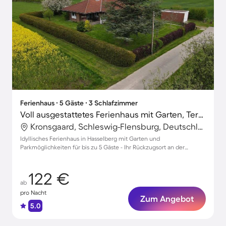
Ferienhaus ∙ 5 Gäste ∙ 3 Schlafzimmer
Voll ausgestattetes Ferienhaus mit Garten, Terrasse und Grill
Kronsgaard, Schleswig-Flensburg, Deutschland
Idyllisches Ferienhaus in Hasselberg mit Garten und
Parkmöglichkeiten für bis zu 5 Gäste - Ihr Rückzugsort an der
Ostsee!
122 €
ab
pro Nacht
Zum Angebot
5.0