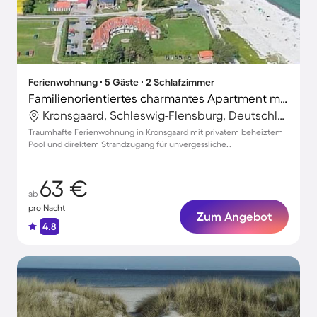
Ferienwohnung ∙ 5 Gäste ∙ 2 Schlafzimmer
Familienorientiertes charmantes Apartment mit Garten, privatem Pool und Sauna | Strand in der Nähe | Perfekt für die Arbeit von Zuhause
Kronsgaard, Schleswig-Flensburg, Deutschland
Traumhafte Ferienwohnung in Kronsgaard mit privatem beheiztem
Pool und direktem Strandzugang für unvergessliche
Familienmomente
63 €
ab
pro Nacht
Zum Angebot
4.8