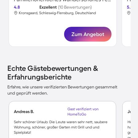
4.8
Exzellent
(10 Bewertungen)
5.0
Kronsgaard, Schleswig-Flensburg, Deutschland
Kro
Zum Angebot
Echte Gästebewertungen &
Erfahrungsberichte
Erfahre, wie unsere verifizierten Bewertungen gesammelt
und geprüft werden.
Gast verifiziert von
Andreas B.
Joha
HomeToGo
Sehr schöner Urlaub: Die Leute waren sehr nett, saubere
Hübsc
Wohnung, schöner, großer Garten mit Grill und und
haben.
Spielplatz!
gut k
genom