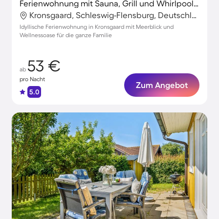
Ferienwohnung mit Sauna, Grill und Whirlpool | Wasserblick | Ideal für Homeoffice
Kronsgaard, Schleswig-Flensburg, Deutschland
Idyllische Ferienwohnung in Kronsgaard mit Meerblick und
Wellnessoase für die ganze Familie
53 €
ab
pro Nacht
Zum Angebot
5.0