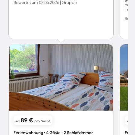
Bewertet am 08.06.2026 | Gruppe
Hoflad
Lebens
Jeden 
Bewer
89 €
ab
pro Nacht
ab
Ferienwohnung ∙ 4 Gäste ∙ 2 Schlafzimmer
Ferie