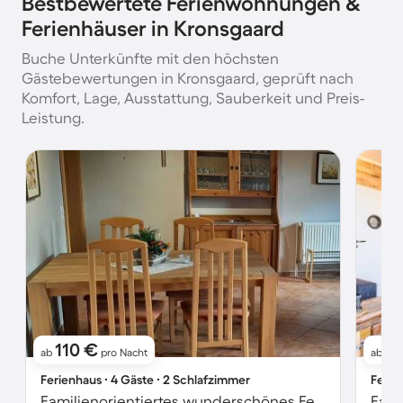
Bestbewertete Ferienwohnungen &
Ferienhäuser in Kronsgaard
Buche Unterkünfte mit den höchsten
Gästebewertungen in Kronsgaard, geprüft nach
Komfort, Lage, Ausstattung, Sauberkeit und Preis-
Leistung.
110 €
61
ab
pro Nacht
ab
Ferienhaus ∙ 4 Gäste ∙ 2 Schlafzimmer
Ferie
Familienorientiertes wunderschönes Ferienhaus mit Grill, Garten und Terrasse | Panoramablick | Haustiere sind willkommen