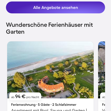
Alle Angebote ansehen
Wunderschöne Ferienhäuser mit
Garten
94 €
1
ab
pro Nacht
ab
Ferienwohnung ∙ 5 Gäste ∙ 2 Schlafzimmer
Ferie
Apartment mit Pool, Sauna und Garten | Meerblick