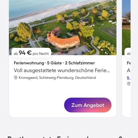
94 €
5
ab
pro Nacht
ab
Ferienwohnung ∙ 5 Gäste ∙ 2 Schlafzimmer
Ferie
Voll ausgestattete wunderschöne Ferienwohnung mit Garten, Sauna und Terrasse | Meerblick | Neben dem Strand
Kronsgaard, Schleswig-Flensburg, Deutschland
5.0
Kro
Zum Angebot