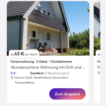
63 €
1
ab
pro Nacht
ab
Ferienwohnung ∙ 2 Gäste ∙ 1 Schlafzimmer
Ferie
Wunderschöne Wohnung mit Grill und Garten | Meerblick | Nah am Strand | Hunde erlaubt
5.0
Exzellent
(2 Bewertungen)
Hör
Hörnum (Sylt), Nordfriesland, Deutschland
Ter
Terrasse/Balkon
Zum Angebot