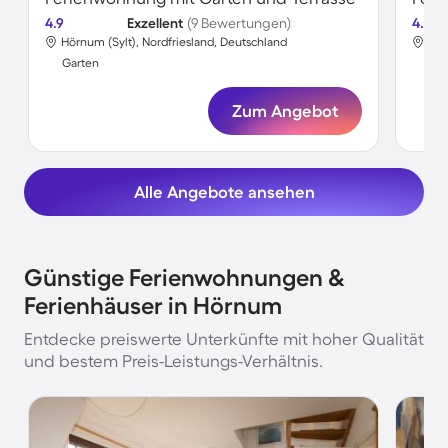
4.9
Exzellent
(9 Bewertungen)
4.6
Hörnum (Sylt), Nordfriesland, Deutschland
Hör
Garten
Gar
Zum Angebot
Alle Angebote ansehen
Günstige Ferienwohnungen &
Ferienhäuser in Hörnum
Entdecke preiswerte Unterkünfte mit hoher Qualität
und bestem Preis-Leistungs-Verhältnis.