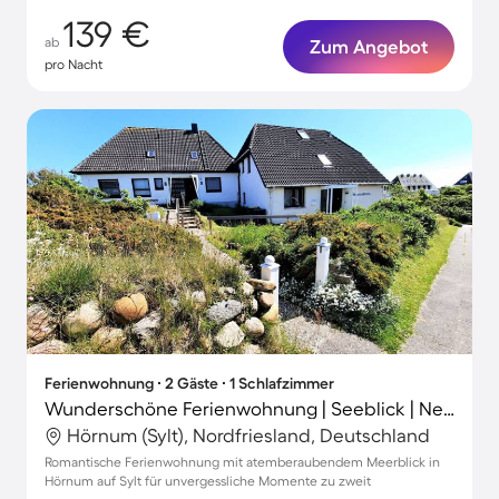
139 €
ab
Zum Angebot
pro Nacht
Ferienwohnung ∙ 2 Gäste ∙ 1 Schlafzimmer
Wunderschöne Ferienwohnung | Seeblick | Neben dem Strand
Hörnum (Sylt), Nordfriesland, Deutschland
Romantische Ferienwohnung mit atemberaubendem Meerblick in
Hörnum auf Sylt für unvergessliche Momente zu zweit