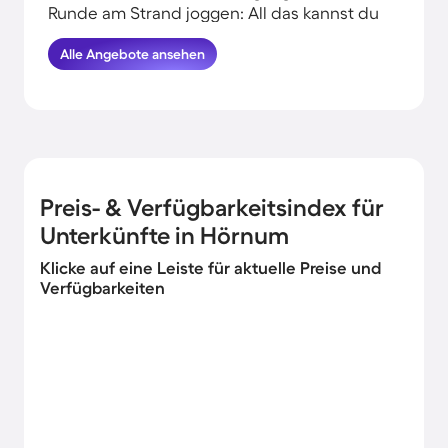
Runde am Strand joggen: All das kannst du
erleben, wenn du deinen Urlaub in
Alle Angebote ansehen
Strandnähe in Hörnum verbringst.
HomeToGo hat für dich und deine Familie
die besten Angebote herausgesucht.
Buche hier die schönsten
Ferienwohnungen und Ferienhäuser in
Strandnähe in Hörnum und komme
garantiert erholt und munter wieder
Preis- & Verfügbarkeitsindex für
nachhause.
Unterkünfte in Hörnum
Klicke auf eine Leiste für aktuelle Preise und
Verfügbarkeiten