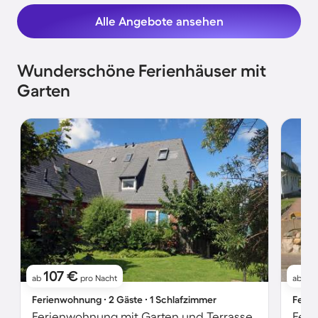
Alle Angebote ansehen
Wunderschöne Ferienhäuser mit
Garten
107 €
14
ab
pro Nacht
ab
Ferienwohnung ∙ 2 Gäste ∙ 1 Schlafzimmer
Ferie
Ferienwohnung mit Garten und Terrasse