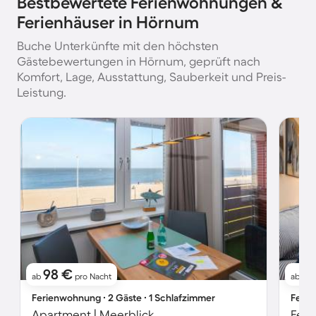
Bestbewertete Ferienwohnungen &
Ferienhäuser in Hörnum
Buche Unterkünfte mit den höchsten
Gästebewertungen in Hörnum, geprüft nach
Komfort, Lage, Ausstattung, Sauberkeit und Preis-
Leistung.
98 €
9
ab
pro Nacht
ab
Ferienwohnung ∙ 2 Gäste ∙ 1 Schlafzimmer
Ferie
Apartment | Meerblick
Feri