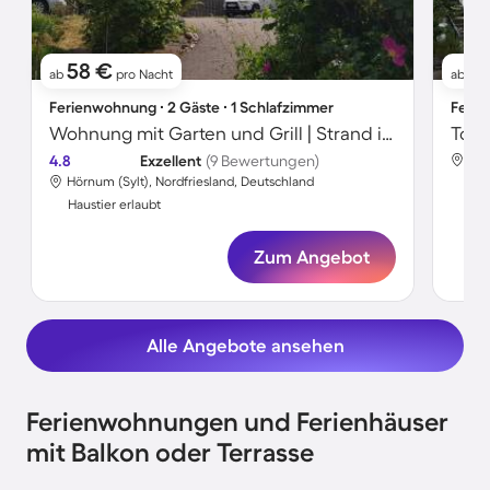
58 €
11
ab
pro Nacht
ab
Ferienwohnung ∙ 2 Gäste ∙ 1 Schlafzimmer
Ferie
Wohnung mit Garten und Grill | Strand in der Nähe | Haustierfreundlich
4.8
Exzellent
(9 Bewertungen)
Hör
Hörnum (Sylt), Nordfriesland, Deutschland
Hau
Haustier erlaubt
Zum Angebot
Alle Angebote ansehen
Ferienwohnungen und Ferienhäuser
mit Balkon oder Terrasse