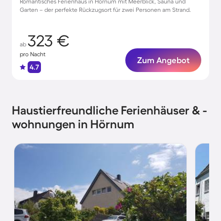
Romantisches Ferienhaus in Hörnum mit Meerblick, Sauna und
Garten – der perfekte Rückzugsort für zwei Personen am Strand.
323 €
ab
pro Nacht
Zum Angebot
4.7
Haustierfreundliche Ferienhäuser & -
wohnungen in Hörnum