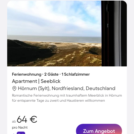
Ferienwohnung ∙ 2 Gäste ∙ 1 Schlafzimmer
Apartment | Seeblick
Hörnum (Sylt), Nordfriesland, Deutschland
Romantische Ferienwohnung mit traumhaftem Meerblick in Hörnum
für entspannte Tage zu zweit und Haustieren willkommen
64 €
ab
pro Nacht
Zum Angebot