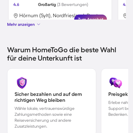
4.6
Großartig
(3 Bewertungen)
4.3
Hörnum (Sylt), Nordfriesland, Deutschland
Zum Angebot
Mehr anzeigen
Warum HomeToGo die beste Wahl
für deine Unterkunft ist
Sicher bezahlen und auf dem
Preisgekr
richtigen Weg bleiben
Erlebe nahtl
Wähle lokale, vertrauenswürdige
Support bei 
Zahlungsmethoden sowie eine
Bedenken.
Reiseversicherung und andere
Zusatzleistungen.