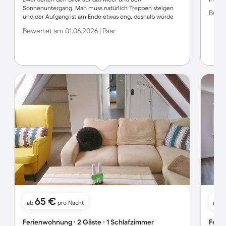
Sonnenuntergang. Man muss natürlich Treppen steigen
Bewer
und der Aufgang ist am Ende etwas eng, deshalb würde
ich raten nicht den allergrößten Koffer zu benutzen. Die
Bewertet am 01.06.2026 | Paar
Vermieter sind sehr, sehr nett und sehr Hundefreundlich.
65 €
ab
pro Nacht
ab
Ferienwohnung ∙ 2 Gäste ∙ 1 Schlafzimmer
Ferie