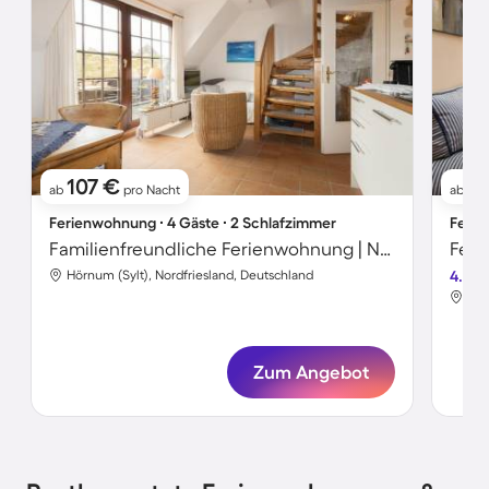
107 €
9
ab
pro Nacht
ab
Ferienwohnung ∙ 4 Gäste ∙ 2 Schlafzimmer
Ferie
Familienfreundliche Ferienwohnung | Neben dem Strand | Haustiere sind willkommen
Feri
Hörnum (Sylt), Nordfriesland, Deutschland
4.5
Hör
Zum Angebot