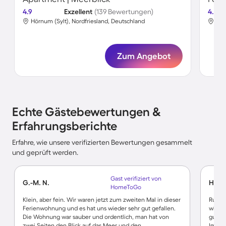
4.9
Exzellent
(139 Bewertungen)
4.5
Hörnum (Sylt), Nordfriesland, Deutschland
Hör
Zum Angebot
Echte Gästebewertungen &
Erfahrungsberichte
Erfahre, wie unsere verifizierten Bewertungen gesammelt
und geprüft werden.
Gast verifiziert von
G.-M. N.
Heim
HomeToGo
Klein, aber fein. Wir waren jetzt zum zweiten Mal in dieser
Ruhig,
Ferienwohnung und es hat uns wieder sehr gut gefallen.
windig
Die Wohnung war sauber und ordentlich, man hat von
gutes
zwei Seiten den Blick auf das Meer und den
Immob