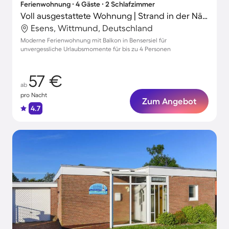
Ferienwohnung ∙ 4 Gäste ∙ 2 Schlafzimmer
Voll ausgestattete Wohnung | Strand in der Nähe
Esens, Wittmund, Deutschland
Moderne Ferienwohnung mit Balkon in Bensersiel für
unvergessliche Urlaubsmomente für bis zu 4 Personen
57 €
ab
pro Nacht
Zum Angebot
4.7