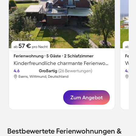
57 €
7
ab
pro Nacht
ab
Ferienwohnung ∙ 5 Gäste ∙ 2 Schlafzimmer
Ferie
Kinderfreundliche charmante Ferienwohnung mit Terrasse und Grill
Wohn
4.6
Großartig
(26 Bewertungen)
4.1
Esens, Wittmund, Deutschland
Ese
Zum Angebot
Bestbewertete Ferienwohnungen &