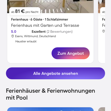
81 €
8
ab
pro Nacht
ab
Ferienhaus ∙ 6 Gäste ∙ 1 Schlafzimmer
Ferie
Ferienhaus mit Garten und Terrasse
Feri
5.0
Exzellent
(2 Bewertungen)
Ese
Esens, Wittmund, Deutschland
Hau
Haustier erlaubt
Zum Angebot
Alle Angebote ansehen
Ferienhäuser & Ferienwohnungen
mit Pool