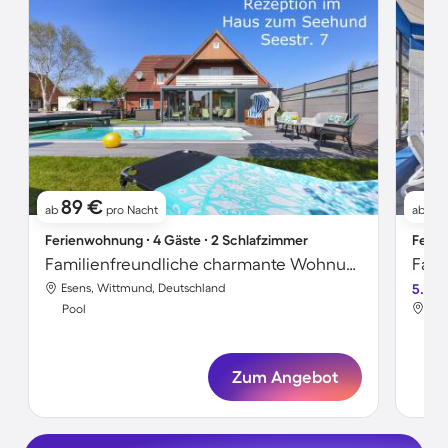
89 €
1
ab
pro Nacht
ab
Ferienwohnung ∙ 4 Gäste ∙ 2 Schlafzimmer
Ferie
Familienfreundliche charmante Wohnung mit Terrasse, Garten und Pool | Ideal für Homeoffice
Esens, Wittmund, Deutschland
5.0
Ese
Pool
Poo
Zum Angebot