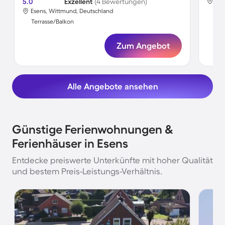
5.0
Exzellent
(4 Bewertungen)
Ese
Esens, Wittmund, Deutschland
Ter
Terrasse/Balkon
Zum Angebot
Alle Angebote ansehen
Günstige Ferienwohnungen &
Ferienhäuser in Esens
Entdecke preiswerte Unterkünfte mit hoher Qualität
und bestem Preis-Leistungs-Verhältnis.