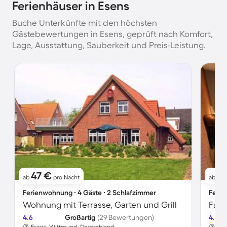
Ferienhäuser in Esens
Buche Unterkünfte mit den höchsten
Gästebewertungen in Esens, geprüft nach Komfort,
Lage, Ausstattung, Sauberkeit und Preis-Leistung.
47 €
7
ab
pro Nacht
ab
Ferienwohnung ∙ 4 Gäste ∙ 2 Schlafzimmer
Ferie
Wohnung mit Terrasse, Garten und Grill
4.6
Großartig
(29 Bewertungen)
4.8
Esens, Wittmund, Deutschland
Ese