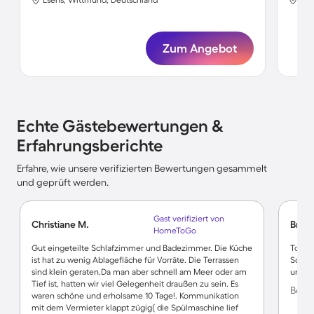
Zum Angebot
Echte Gästebewertungen &
Erfahrungsberichte
Erfahre, wie unsere verifizierten Bewertungen gesammelt
und geprüft werden.
Gast verifiziert von
Christiane M.
Brigit
HomeToGo
Gut eingeteilte Schlafzimmer und Badezimmer. Die Küche
Top W
ist hat zu wenig Ablagefläche für Vorräte. Die Terrassen
Schnei
sind klein geraten.Da man aber schnell am Meer oder am
und ge
Tief ist, hatten wir viel Gelegenheit draußen zu sein. Es
Bewer
waren schöne und erholsame 10 Tage!. Kommunikation
mit dem Vermieter klappt zügig( die Spülmaschine lief