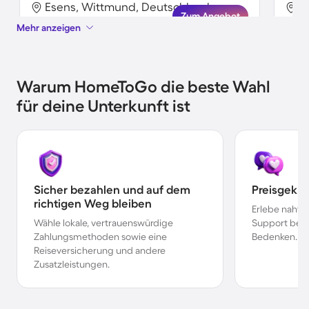
Esens, Wittmund, Deutschland
E
Zum Angebot
Mehr anzeigen
Warum HomeToGo die beste Wahl
für deine Unterkunft ist
Sicher bezahlen und auf dem
Preisgekr
richtigen Weg bleiben
Erlebe nahtl
Wähle lokale, vertrauenswürdige
Support bei 
Zahlungsmethoden sowie eine
Bedenken.
Reiseversicherung und andere
Zusatzleistungen.