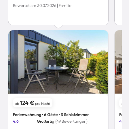
durch einen Bedienungsfehler aus !Da fehlt eine
Bewertet am 30.07.2026 | Familie
Gebrauchsanweisung für den Mieter)
124 €
ab
pro Nacht
ab
Ferienwohnung ∙ 6 Gäste ∙ 3 Schlafzimmer
Ferie
4.6
Großartig
(49 Bewertungen)
4.9